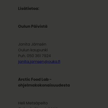
Lisätietoa:
Oulun Päivistä
Janita Jämsén
Oulun kaupunki
Puh. 050 361 7924
janita.jamsen@ouka.fi
Arctic Food Lab -
ohjelmakokonaisuudesta
Heli Metsäpelto