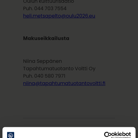
Oulun kulttuurisäätiö
Puh. 044 703 7554
heli.metsapelto@oulu2026.eu
Makuseikkailusta
Niina Seppänen
Tapahtumatuotanto Voltti Oy
Puh. 040 580 7971
niina@tapahtumatuotantovoltti.fi
Aiheet: