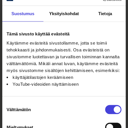
arctic food
arctic food festival
Suostumus
Yksityiskohdat
Tietoja
Arctic Food Lab
oulu päivät
Oulu2026
piirakkapidot
Tämä sivusto käyttää evästeitä
Käytämme evästeitä sivustollamme, jotta se toimii
Ruoka
ruokakulttuuri
tehokkaasti ja johdonmukaisesti. Osa evästeistä on
sivustomme luotettavan ja turvallisen toiminnan kannalta
välttämättömiä. Mikäli annat luvan, käytämme evästeitä
myös sivustomme sisältöjen kehittämiseen, esimerkiksi:
Lue myös
käyttäjätilastojen keräämiseen
YouTube-videoiden näyttämiseen
Kesäillan kattauksen Juureva IS –
lavalla nähdään esityksiä
yhdeksästä Oulu2026-alueen
Suostumuksen
kunnasta
Välttämätön
valinta
Kesäillan
5.8.2026
kattaus 2025.
Kuva: Kevin
Mieltymykset