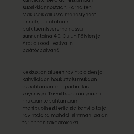
suosikkiannostaan. Parhaiten
Makuseikkailussa menestyneet
annokset palkitaan
palkitsemisseremoniassa
sunnuntaina 4.9. Oulun Päivien ja
Arctic Food Festivalin
päätöspäivänä.
Keskustan alueen ravintoloiden ja
kahviloiden houkuttelu mukaan
tapahtumaan on parhaillaan
käynnissä. Tavoitteena on saada
mukaan tapahtumaan
monipuolisesti erilaisia kahviloita ja
ravintoloita mahdollisimman laajan
tarjonnan takaamiseksi.