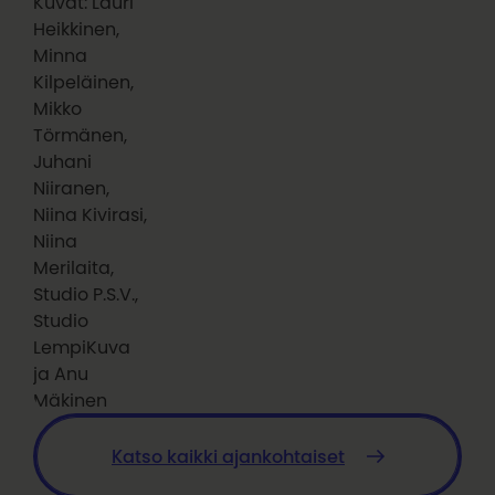
Kuvat: Lauri
Heikkinen,
Minna
Kilpeläinen,
Mikko
Törmänen,
Juhani
Niiranen,
Niina Kivirasi,
Niina
Merilaita,
Studio P.S.V.,
Studio
LempiKuva
ja Anu
Mäkinen
Katso kaikki ajankohtaiset