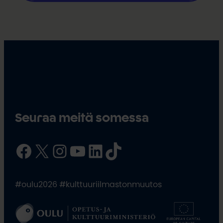
Seuraa meitä somessa
Facebook
X
Instagram
YouTube
LinkedIn
TikTok
#oulu2026 #kulttuuriilmastonmuutos