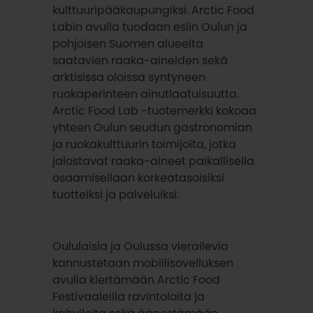
kulttuuripääkaupungiksi. Arctic Food
Labin avulla tuodaan esiin Oulun ja
pohjoisen Suomen alueelta
saatavien raaka-aineiden sekä
arktisissa oloissa syntyneen
ruokaperinteen ainutlaatuisuutta.
Arctic Food Lab -tuotemerkki kokoaa
yhteen Oulun seudun gastronomian
ja ruokakulttuurin toimijoita, jotka
jalostavat raaka-aineet paikallisella
osaamisellaan korkeatasoisiksi
tuotteiksi ja palveluiksi.
Oululaisia ja Oulussa vierailevia
kannustetaan mobiilisovelluksen
avulla kiertämään Arctic Food
Festivaaleilla ravintoloita ja
kahviloita sekä äänestämään