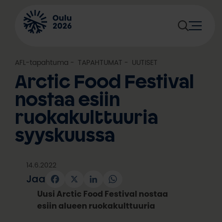
Siirry
sisältöön
AFL-tapahtuma
, 
TAPAHTUMAT
, 
UUTISET
Arctic Food Festival
nostaa esiin
ruokakult­tuuria
syyskuussa
14.6.2022
Jaa
Facebook
X
LinkedIn
WhatsApp
Uusi Arctic Food Festival nostaa
esiin alueen ruokakulttuuria