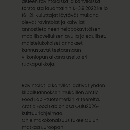
alueen ravintoloissa ja kahviloissa
torstaista lauantaihin 1.–3.9.2022 kello
16–21. Kuluttajat löytävät mukana
olevat ravintolat ja kahvilat
annostietoineen helppokäyttöisen
mobiilisovelluksen avulla ja edulliset,
maistelukokoiset annokset
kannustavat testaamaan
viikonlopun aikana useita eri
ruokapaikkoja.
Ravintolat ja kahvilat laativat yhden
kilpailuannoksen mukaillen Arctic
Food Lab -tuotemerkin kriteereitä.
Arctic Food Lab on osa Oulu2026-
kulttuuriohjelmaa.
Ohjelmakokonaisuus tukee Oulun
matkaa Euroopan