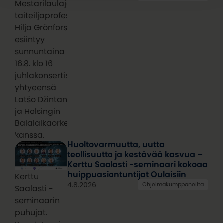
Mestarilaulaja,
taiteiljaprofessori
Hilja Grönfors
esiintyy
sunnuntaina
16.8. klo 16
juhlakonsertissa
yhtyeensä
Latšo Džintan
ja Helsingin
Balalaikaorkesterin
kanssa.
Huoltovarmuutta, uutta
teollisuutta ja kestävää kasvua –
Kerttu Saalasti -seminaari kokoaa
huippuasiantuntijat Oulaisiin
Kerttu
4.8.2026
Ohjelmakumppaneilta
Saalasti -
seminaarin
puhujat.