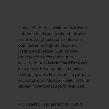
Oulun Päivät on kaikkien oululaisten
yhteinen festivaali, jonka ohjelmisto
muotoutuu yhteistyönä erilaisten
oululaisten toimijoiden kesken.
Osana ensi syksyn Oulun Päiviä
järjestetään ruokakulttuuriin
keskittyvä uusi
Arctic Food Festival
,
joka johdattelee oululaisia uusien
makujen pariin. Festivaaleilla pääsee
osallistumaan Makuseikkailulle Oulun
alueen ravintoloissa ja kahviloissa.
Makuseikkailu järjestetään Oulun