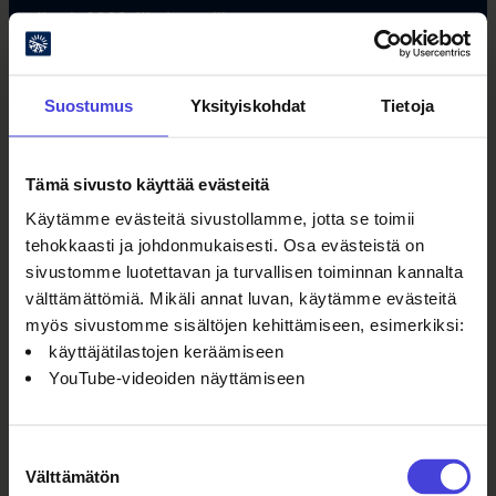
#oulu2026 #kulttuuriilmastonmuutos
Suostumus
Yksityiskohdat
Tietoja
Tämä sivusto käyttää evästeitä
Oulun kulttuurisäätiö
Käytämme evästeitä sivustollamme, jotta se toimii
tehokkaasti ja johdonmukaisesti. Osa evästeistä on
Oulu2026 Info
sivustomme luotettavan ja turvallisen toiminnan kannalta
Kauppurienkatu 10
välttämättömiä. Mikäli annat luvan, käytämme evästeitä
Kauppakeskus Pekuri 2krs
myös sivustomme sisältöjen kehittämiseen, esimerkiksi:
info@oulu2026.eu
käyttäjätilastojen keräämiseen
YouTube-videoiden näyttämiseen
Suostumuksen
Välttämätön
valinta