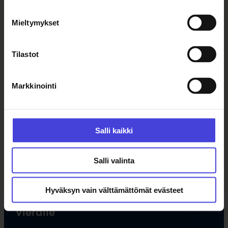
Ajankohtaista
Mieltymykset
Tapahtumat
Uutiset
Tilastot
Tilaa uutiskirje
Markkinointi
Ohjelma
Kulttuuriohjelma
Salli kaikki
Ohjelmahaku
Tule vapaaehtoiseksi
Hankkeet
Salli valinta
Opettajille
Hyväksyn vain välttämättömät evästeet
Vieraile