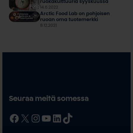
ruokakult­tuuria syyskuussa
14.6.2022
Arctic Food Lab on pohjoisen
ruoan oma tuotemerkki
8.12.2021
Seuraa meitä somessa
Facebook
X
Instagram
YouTube
LinkedIn
TikTok