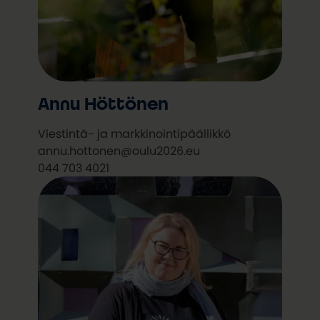
Annu Höttönen
Viestintä- ja markkinointipäällikkö
annu.hottonen@oulu2026.eu
044 703 4021