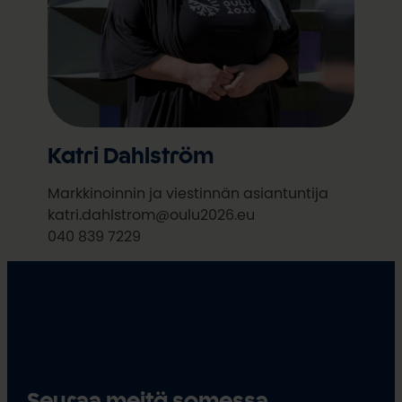
Katri Dahlström
Markkinoinnin ja viestinnän asiantuntija
katri.dahlstrom@oulu2026.eu
040 839 7229
Seuraa meitä somessa