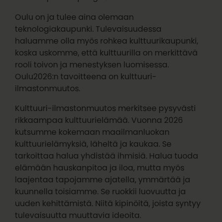
Oulu on ja tulee aina olemaan
teknologiakaupunki. Tulevaisuudessa
haluamme olla myös rohkea kulttuurikaupunki,
koska uskomme, että kulttuurilla on merkittävä
rooli toivon ja menestyksen luomisessa.
Oulu2026:n tavoitteena on kulttuuri-
ilmastonmuutos.
Kulttuuri-ilmastonmuutos merkitsee pysyvästi
rikkaampaa kulttuurielämää. Vuonna 2026
kutsumme kokemaan maailmanluokan
kulttuurielämyksiä, läheltä ja kaukaa. Se
tarkoittaa halua yhdistää ihmisiä. Halua tuoda
elämään hauskanpitoa ja iloa, mutta myös
laajentaa tapojamme ajatella, ymmärtää ja
kuunnella toisiamme. Se ruokkii luovuutta ja
uuden kehittämistä. Niitä kipinöitä, joista syntyy
tulevaisuutta muuttavia ideoita.