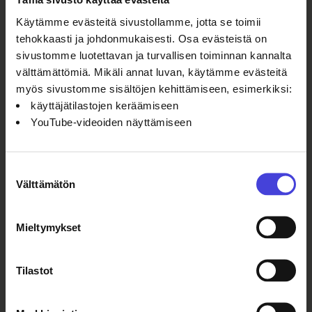
luovan alan toimijoille.
Käytämme evästeitä sivustollamme, jotta se toimii
tehokkaasti ja johdonmukaisesti. Osa evästeistä on
Viestinnän opas
sivustomme luotettavan ja turvallisen toiminnan kannalta
kulttuuritoimijoille
välttämättömiä. Mikäli annat luvan, käytämme evästeitä
Lataa opas (pdf)
myös sivustomme sisältöjen kehittämiseen, esimerkiksi:
käyttäjätilastojen keräämiseen
Hakukirja tarjoaa hyvän käsityksen vuoden 2026
YouTube-videoiden näyttämiseen
suunnitellusta ohjelmasta. Monet projektit ovat
tarkentuneet ja osa jäänyt pois kirjan julkaisun
jälkeen. Hakukirja kuvaa edelleen upeasti
Suostumuksen
lähtökohtiamme, tavoitteitamme sekä
Välttämätön
valinta
Oulu2026-ohjelman ja tekijäjoukon laajuutta.
Mieltymykset
Hakukirja 2021
Lataa opas (pdf)
Tilastot