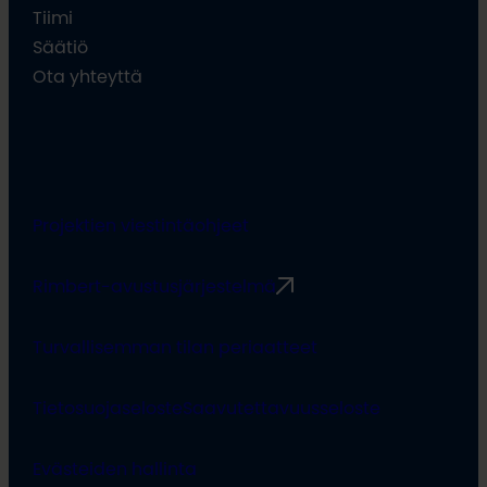
Tiimi
Säätiö
Ota yhteyttä
Projektien viestintäohjeet
Rimbert-avustusjärjestelmä
Turvallisemman tilan periaatteet
Tietosuojaseloste
Saavutettavuusseloste
Evästeiden hallinta