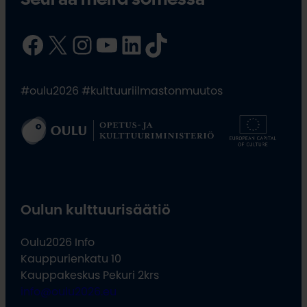
Facebook
X
Instagram
YouTube
LinkedIn
TikTok
#oulu2026 #kulttuuriilmastonmuutos
Oulun kulttuurisäätiö
Oulu2026 Info
Kauppurienkatu 10
Kauppakeskus Pekuri 2krs
info@oulu2026.eu