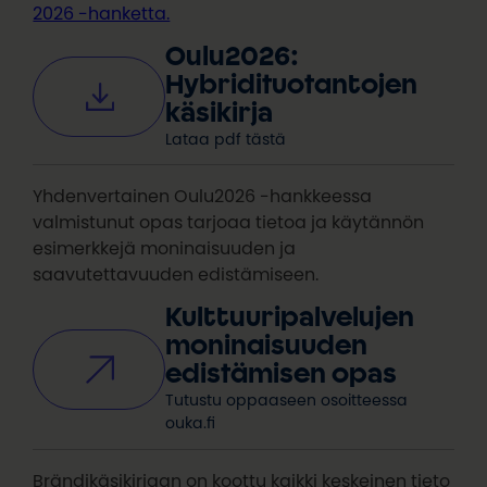
2026 -hanketta.
Oulu2026:
Hybridituotantojen
käsikirja
Lataa pdf tästä
Yhdenvertainen Oulu2026 -hankkeessa
valmistunut opas tarjoaa tietoa ja käytännön
esimerkkejä moninaisuuden ja
saavutettavuuden edistämiseen.
Kulttuuripalvelujen
moninaisuuden
edistämisen opas
Tutustu oppaaseen osoitteessa
ouka.fi
Brändikäsikirjaan on koottu kaikki keskeinen tieto