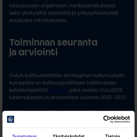
toteutuvaan ohjelmaan, hankerahoituksista
sekä yksityisiltä säätiöiltä ja yritysyhteistyöllä
saadusta rahoituksesta.
Toiminnan seuranta
ja arviointi
Oulun kulttuurisäätiön strateginen tutkimustyön
kumppani on kulttuuripoliittisen tutkimuksen
edistämissäätiö
Cupore
, joka vastaa Oulu2026
tutkimuksesta ja arvioinnista vuosina 2022–2027.
Monitieteinen tutkimusryhmä tutkii ja arvioi
Oulu2026-kulttuurivuotta ja sen pitkäaikaisia
vaikutuksia Oulu2026-alueella. Tutkimustulokset
ovat avoimia kaikille, ja niitä jaetaan aktiivisesti
Suostumus
Yksityiskohdat
Tietoja