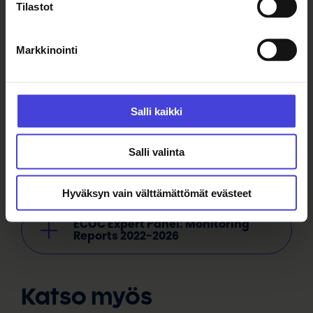
Tilastot
Strategia 2022-2027
Markkinointi
Ympäristölupaus
Salli kaikki
Säätiön säännöt
Salli valinta
Säätiön toimintakertomukset
2022-2023
Hyväksyn vain välttämättömät evästeet
ECOC Expert Panel: Monitoring
Reports 2022-2026
Katso myös