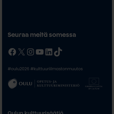
Seuraa meitä somessa
Facebook
X
Instagram
YouTube
LinkedIn
TikTok
#oulu2026 #kulttuuriilmastonmuutos
Oulun kulttuurisäätiö