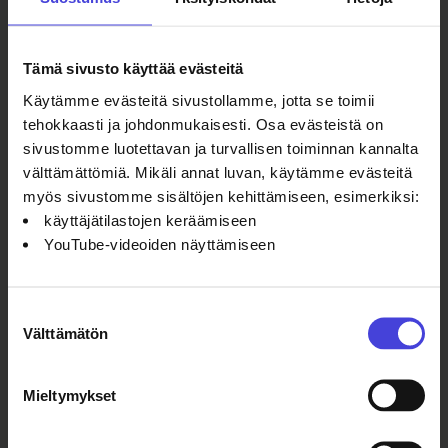
niin kansainvälisille tutkijoille kuin
tutkimuslaitoksillekin, jotta tieto hyödyttäisi
mahdollisimman laajasti.
Tämä sivusto käyttää evästeitä
Tutustu Cuporen
Käytämme evästeitä sivustollamme, jotta se toimii
tehokkaasti ja johdonmukaisesti. Osa evästeistä on
tutkimukseen
sivustomme luotettavan ja turvallisen toiminnan kannalta
Oulu2026 seuranta ja arviointi
välttämättömiä. Mikäli annat luvan, käytämme evästeitä
(cupore.fi)
myös sivustomme sisältöjen kehittämiseen, esimerkiksi:
käyttäjätilastojen keräämiseen
YouTube-videoiden näyttämiseen
Lue lisää
Suostumuksen
toiminnastamme
Välttämätön
valinta
Paina plus-ikonia tai otsikkoa avataksesi tai
Mieltymykset
sulkeaksesi sisältöosion.