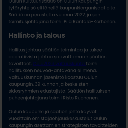
Oulun kulttuurisäätiö on Oulun kaupungin
tytäryhteisö eli lähellä kaupunkiorganisaatioita.
Säätiö on perustettu vuonna 2022, ja sen
toimitusjohtajana toimii Piia Rantala-Korhonen.
Hallinto ja talous
Hallitus johtaa säätiön toimintaa ja tukee
operatiivista johtoa saavuttamaan säätiön
tavoitteet.
Oulu2026 valtuuskunta
toimii
hallituksen neuvoa-antavana elimenä.
Valtuuskunnan jäsenistö koostuu Oulun
kaupungin, 39 kunnan ja keskeisten
sidosryhmien edustajista. Säätiön hallituksen
puheenjohtajana toimii Risto Ruohonen.
Oulun kaupunki ja säätiön johto käyvät
vuosittain omistajaohjauskeskustelut Oulun
kaupungin asettamien strategisten tavoitteiden