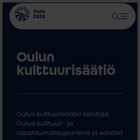
Siirry
sisältöön
Oulun
kulttuurisäätiö
Oulun kulttuurisäätiö kehittää
Oulua kulttuuri- ja
tapahtumakaupunkina ja edistää