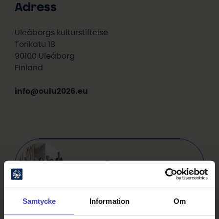
Adress
Uleåborgs kulturstiftelse
Torikatu 18
90100 Uleåborg
Finland
info@oulu2026.eu
Styrelse (på finska)
Samtycke
Information
Om