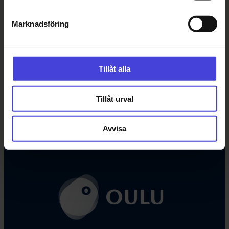
Marknadsföring
Följ våra sociala
Tillåt alla
Facebook
X
Instagram
YouTube
LinkedIn
TikTok
Tillåt urval
#oulu2026 #culturalclimatechange
Avvisa