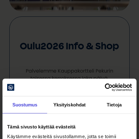
Oulu2026 Info & Shop
Palvelemme Kauppakortteli Pekurin
toisessa kerroksessa joka päivä.
Infopisteeltä löydät Oulu2026-myymälän
sekä kaikille avoimen Genelec Loungen.
Suostumus
Yksityiskohdat
Tietoja
Katso aukioloajat
Tämä sivusto käyttää evästeitä
Käytämme evästeitä sivustollamme, jotta se toimii