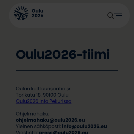
Siirry
sisältöön
Oulu2026-tiimi
Oulun kulttuurisäätiö sr
Torikatu 18, 90100 Oulu
Oulu2026 Info Pekurissa
Ohjelmahaku:
ohjelmahaku@oulu2026.eu
Yleinen sähköposti:
info@oulu2026.eu
Viestintä:
press@oulu2026.eu