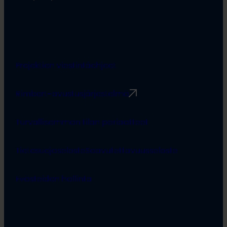
Projektien viestintäohjeet
Rimbert-avustusjärjestelmä
Turvallisemman tilan periaatteet
Tietosuojaseloste
Saavutettavuusseloste
Evästeiden hallinta