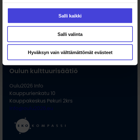
Salli kaikki
#oulu2026 #kulttuuriilmastonmuutos
Salli valinta
Hyväksyn vain välttämättömät evästeet
Oulun kulttuurisäätiö
Oulu2026 Info
Kauppurienkatu 10
Kauppakeskus Pekuri 2krs
info@oulu2026.eu