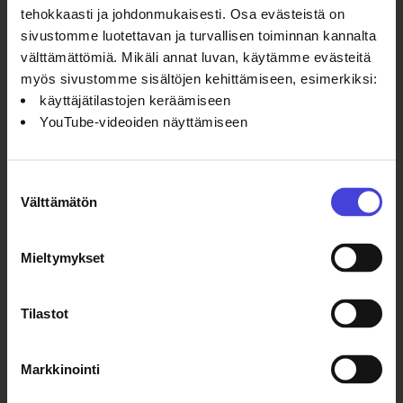
tehokkaasti ja johdonmukaisesti. Osa evästeistä on
sivustomme luotettavan ja turvallisen toiminnan kannalta
välttämättömiä. Mikäli annat luvan, käytämme evästeitä
myös sivustomme sisältöjen kehittämiseen, esimerkiksi:
käyttäjätilastojen keräämiseen
YouTube-videoiden näyttämiseen
Suostumuksen
Välttämätön
valinta
Mieltymykset
Tilastot
Seuraa meitä somessa
Markkinointi
Facebook
X
Instagram
YouTube
LinkedIn
TikTok