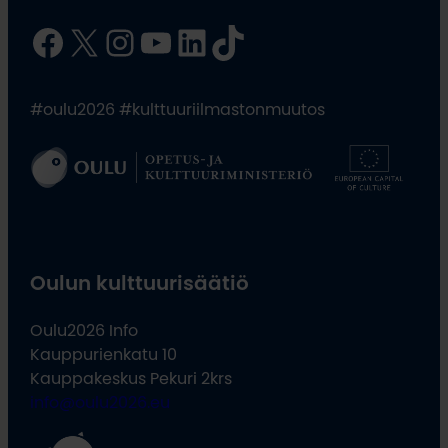
Facebook
X
Instagram
YouTube
LinkedIn
TikTok
#oulu2026 #kulttuuriilmastonmuutos
Oulun kulttuurisäätiö
Oulu2026 Info
Kauppurienkatu 10
Kauppakeskus Pekuri 2krs
info@oulu2026.eu