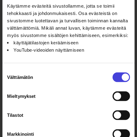
Käytämme evästeitä sivustollamme, jotta se toimii
tehokkaasti ja johdonmukaisesti. Osa evästeistä on
Tavaramerkin käyttöönsä
sivustomme luotettavan ja turvallisen toiminnan kannalta
lisensoineet yritykset ja toimijat
välttämättömiä. Mikäli annat luvan, käytämme evästeitä
löydät tuotesivultamme
myös sivustomme sisältöjen kehittämiseen, esimerkiksi:
käyttäjätilastojen keräämiseen
YouTube-videoiden näyttämiseen
Katso Oulu2026-tuotteita
Suostumuksen
Välttämätön
valinta
Mieltymykset
Tilastot
Markkinointi