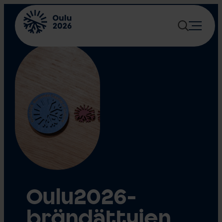
Siirry
sisältöön
Oulu2026-
brändättyjen