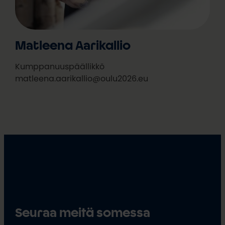
Matleena Aarikallio
Kumppanuuspäällikkö
matleena.aarikallio@oulu2026.eu
Seuraa meitä somessa