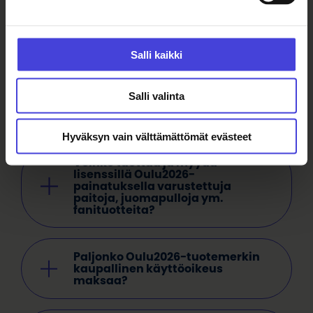
FAQ
Salli kaikki
Voiko yrityksemme valmistaa
myyntiin omia Oulu2026-
Salli valinta
tuotteita? Miten saan oikeuden
merkin kaupalliseen käyttöön?
Hyväksyn vain välttämättömät evästeet
Voinko tuottaa ja myydä
lisenssillä Oulu2026-
painatuksella varustettuja
paitoja, juomapulloja ym.
fanituotteita
?
Paljonko Oulu2026-tuotemerkin
kaupallinen käyttöoikeus
maksaa?