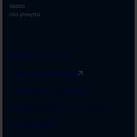
Säätiö
Ota yhteyttä
Projektien viestintäohjeet
Rimbert-avustusjärjestelmä
Turvallisemman tilan periaatteet
Tietosuojaseloste
Saavutettavuusseloste
Evästeiden hallinta