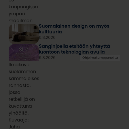
kaupungissa
ympäri
maailman.
Suomalainen design on myös
kulttuuria
6.8.2026
Sanginjoella etsitään yhteyttä
luontoon teknologian avulla
6.8.2026
Ohjelmakumppaneilta
Ilmakuva
suolammen
sammaleisesta
rannasta,
jossa
retkeilijä on
kuvattuna
ylhäältä.
Kuvaaja:
Juha