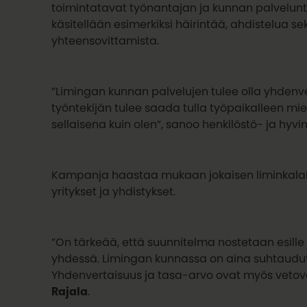
toimintatavat työnantajan ja kunnan palvelun
käsitellään esimerkiksi häirintää, ahdistelua 
yhteensovittamista.
”Limingan kunnan palvelujen tulee olla yhdenver
työntekijän tulee saada tulla työpaikalleen m
sellaisena kuin olen”, sanoo henkilöstö- ja hyvi
Kampanja haastaa mukaan jokaisen liminkalaisen
yritykset ja yhdistykset.
”On tärkeää, että suunnitelma nostetaan esille
yhdessä. Limingan kunnassa on aina suhtauduttu
Yhdenvertaisuus ja tasa-arvo ovat myös vetov
Rajala
.