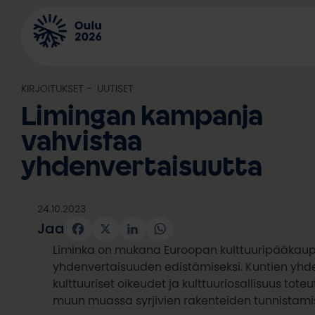
Siirry
sisältöön
KIRJOITUKSET
, 
UUTISET
Limingan kampanja
vahvistaa
yhdenvertaisuutta
24.10.2023
Jaa
Facebook
X
LinkedIn
WhatsApp
Liminka on mukana Euroopan kulttuuripääkau
yhdenvertaisuuden edistämiseksi. Kuntien yhde
kulttuuriset oikeudet ja kulttuuriosallisuus tot
muun muassa syrjivien rakenteiden tunnistamis