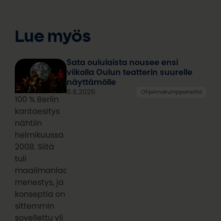
Lue myös
Sata oululaista nousee ensi
viikolla Oulun teatterin suurelle
näyttämölle
6.8.2026
Ohjelmakumppaneilta
100 % Berlin
kantaesitys
nähtiin
helmikuussa
2008. Siitä
tuli
maailmanlaajuinen
menestys, ja
konseptia on
sittemmin
sovellettu yli