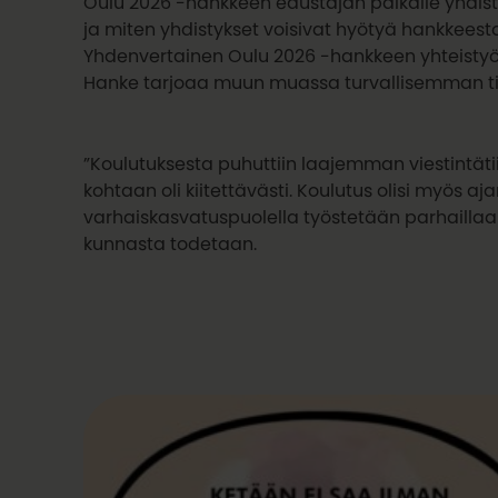
Oulu 2026 -hankkeen edustajan paikalle yhdis
ja miten yhdistykset voisivat hyötyä hankkeest
Yhdenvertainen Oulu 2026 -hankkeen yhteistyö
Hanke tarjoaa muun muassa turvallisemman til
”Koulutuksesta puhuttiin laajemman viestintätii
kohtaan oli kiitettävästi. Koulutus olisi myös aja
varhaiskasvatuspuolella työstetään parhailla
kunnasta todetaan.