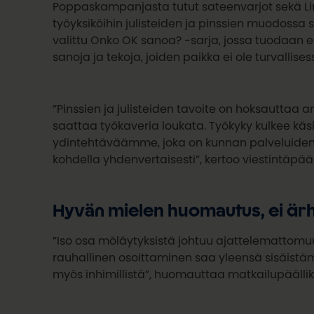
Poppaskampanjasta tutut sateenvarjot sekä Li
työyksiköihin julisteiden ja pinssien muodossa 
valittu Onko OK sanoa? -sarja, jossa tuodaan es
sanoja ja tekoja, joiden paikka ei ole turvallise
”Pinssien ja julisteiden tavoite on hoksauttaa ar
saattaa työkaveria loukata. Työkyky kulkee käs
ydintehtäväämme, joka on kunnan palveluiden
kohdella yhdenvertaisesti”, kertoo viestintäpää
Hyvän mielen huomautus, ei är
”Iso osa möläytyksistä johtuu ajattelemattom
rauhallinen osoittaminen saa yleensä sisäist
myös inhimillistä”, huomauttaa matkailupäälli