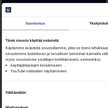
Saapuminen
Oulu2026-alue
Oulu2026-kartasto
Suostumus
Yksityisko
Tietoa meistä
Tämä sivusto käyttää evästeitä
Usein kysytyt kysymykset
Käytämme evästeitä sivustollamme, jotta se toimii tehokkaas
Selkokieli
sivustomme luotettavan ja turvallisen toiminnan kannalta vä
myös sivustomme sisältöjen kehittämiseen, esimerkiksi:
Avoimet työpaikat
käyttäjätilastojen keräämiseen
Kumppanit
YouTube-videoiden näyttämiseen
Oulu2026-tuotteet
Yrityksille
Tiimi
Suostumuksen
Välttämätön
Säätiö
valinta
Ota yhteyttä
Mieltymykset