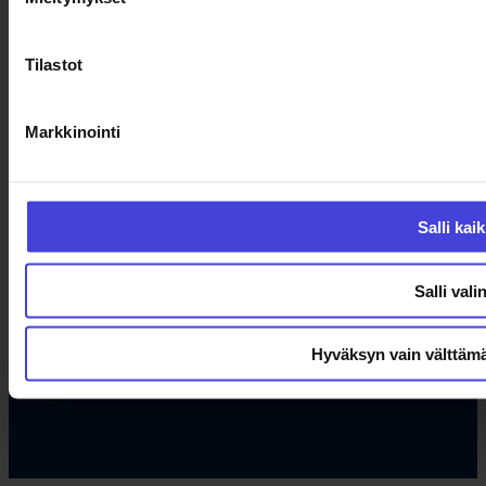
Tilastot
Projektien viestintäohjeet
Markkinointi
Rimbert-avustusjärjestelmä
Salli kaik
Turvallisemman tilan periaatteet
Salli vali
Tietosuojaseloste
Saavutettavuusseloste
Evästeiden hallinta
Hyväksyn vain välttämä