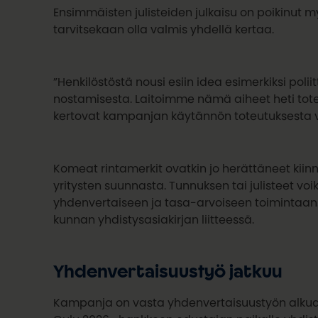
Ensimmäisten julisteiden julkaisu on poikinut 
tarvitsekaan olla valmis yhdellä kertaa.
”Henkilöstöstä nousi esiin idea esimerkiksi poli
nostamisesta. Laitoimme nämä aiheet heti toteu
kertovat kampanjan käytännön toteutuksesta va
Komeat rintamerkit ovatkin jo herättäneet kiinn
yritysten suunnasta. Tunnuksen tai julisteet vo
yhdenvertaiseen ja tasa-arvoiseen toimintaan
kunnan yhdistysasiakirjan liitteessä.
Yhdenvertaisuustyö jatkuu
Kampanja on vasta yhdenvertaisuustyön alkua.