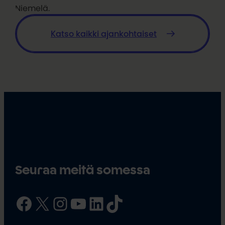
Niemelä.
Katso kaikki ajankohtaiset
Seuraa meitä somessa
Facebook
X
Instagram
YouTube
LinkedIn
TikTok