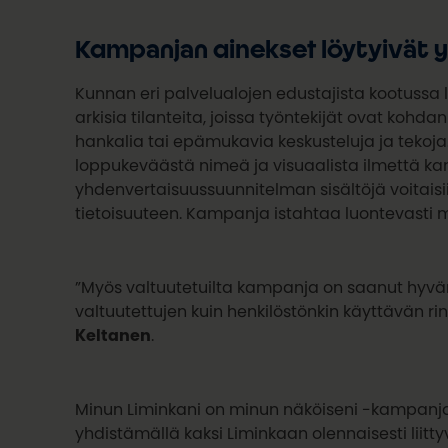
Kampanjan ainekset löytyivät 
Kunnan eri palvelualojen edustajista kootussa 
arkisia tilanteita, joissa työntekijät ovat ko
hankalia tai epämukavia keskusteluja ja tekoja. 
loppukeväästä nimeä ja visuaalista ilmettä kam
yhdenvertaisuussuunnitelman sisältöjä voitais
tietoisuuteen. Kampanja istahtaa luontevasti m
”Myös valtuutetuilta kampanja on saanut hyvä
valtuutettujen kuin henkilöstönkin käyttävän ri
Keltanen
.
Minun Liminkani on minun näköiseni -kampanjan 
yhdistämällä kaksi Liminkaan olennaisesti liitt