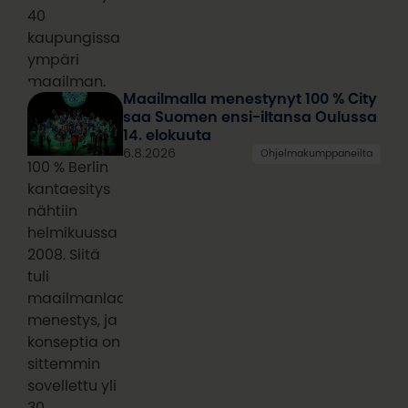
40
kaupungissa
ympäri
maailman.
Maailmalla menestynyt 100 % City
saa Suomen ensi-iltansa Oulussa
14. elokuuta
6.8.2026
Ohjelmakumppaneilta
100 % Berlin
kantaesitys
nähtiin
helmikuussa
2008. Siitä
tuli
maailmanlaajuinen
menestys, ja
konseptia on
sittemmin
sovellettu yli
30