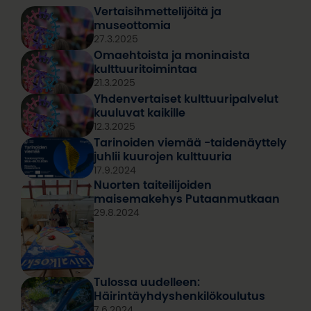
Vertaisihmettelijöitä ja
museottomia
27.3.2025
Omaehtoista ja moninaista
kulttuuritoimintaa
21.3.2025
Yhdenvertaiset kulttuuripalvelut
kuuluvat kaikille
12.3.2025
Tarinoiden viemää -taidenäyttely
juhlii kuurojen kulttuuria
17.9.2024
Nuorten taiteilijoiden
maisemakehys Putaanmutkaan
29.8.2024
Tulossa uudelleen:
Häirintäyhdyshenkilökoulutus
7.6.2024