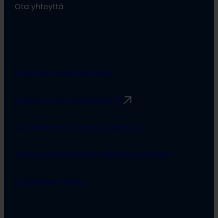
Ota yhteyttä
Projektien viestintäohjeet
Rimbert-avustusjärjestelmä
Turvallisemman tilan periaatteet
Tietosuojaseloste
Saavutettavuusseloste
Evästeiden hallinta