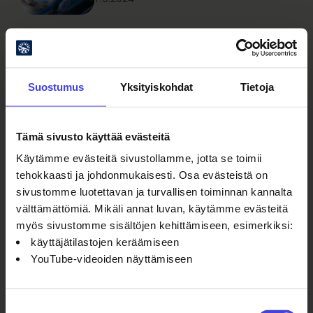
Näytä lisää
Suostumus
Yksityiskohdat
Tietoja
Tämä sivusto käyttää evästeitä
Käytämme evästeitä sivustollamme, jotta se toimii
tehokkaasti ja johdonmukaisesti. Osa evästeistä on
sivustomme luotettavan ja turvallisen toiminnan kannalta
välttämättömiä. Mikäli annat luvan, käytämme evästeitä
myös sivustomme sisältöjen kehittämiseen, esimerkiksi:
käyttäjätilastojen keräämiseen
YouTube-videoiden näyttämiseen
Seuraa meitä somessa
Suostumuksen