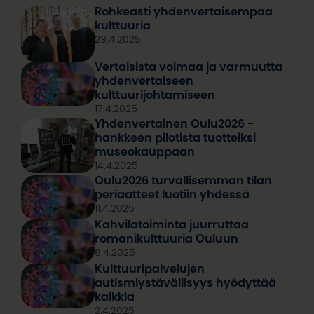
Rohkeasti yhdenvertaisempaa
kulttuuria
29.4.2025
Vertaisista voimaa ja varmuutta
yhdenvertaiseen
kulttuurijohtamiseen
17.4.2025
Yhdenvertainen Oulu2026 -
hankkeen pilotista tuotteiksi
museokauppaan
14.4.2025
Oulu2026 turvallisemman tilan
periaatteet luotiin yhdessä
11.4.2025
Kahvilatoiminta juurruttaa
romanikulttuuria Ouluun
8.4.2025
Kulttuuripalvelujen
autismiystävällisyys hyödyttää
kaikkia
2.4.2025