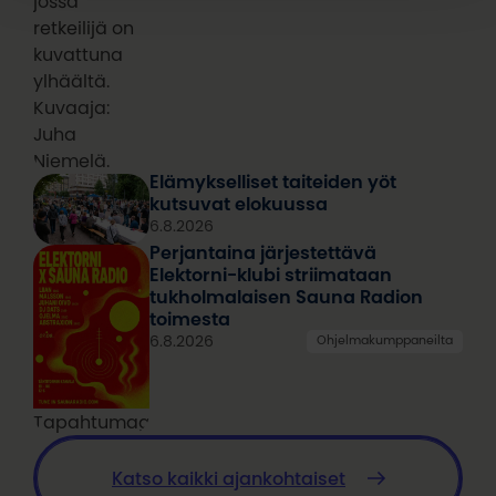
jossa
retkeilijä on
kuvattuna
ylhäältä.
Kuvaaja:
Juha
Niemelä.
Elämykselliset taiteiden yöt
kutsuvat elokuussa
6.8.2026
Perjantaina järjestettävä
Elektorni-klubi striimataan
tukholmalaisen Sauna Radion
toimesta
6.8.2026
Ohjelmakumppaneilta
Tapahtumagrafiikka
Katso kaikki ajankohtaiset