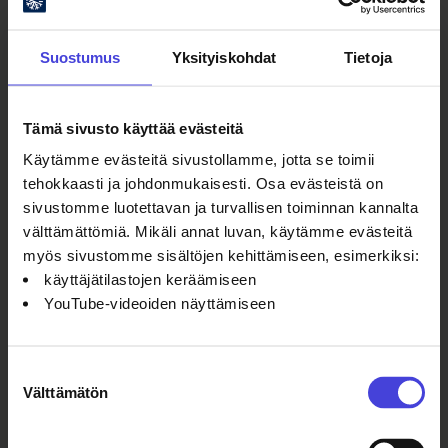
Miriam Attias
kouluttaja, työnohjaaja
Suostumus
Yksityiskohdat
Tietoja
Lue lisää
verkoston
Tämä sivusto käyttää evästeitä
toiminnasta!
Käytämme evästeitä sivustollamme, jotta se toimii
Siirryt ouka.fi-sivustolle
tehokkaasti ja johdonmukaisesti. Osa evästeistä on
sivustomme luotettavan ja turvallisen toiminnan kannalta
välttämättömiä. Mikäli annat luvan, käytämme evästeitä
myös sivustomme sisältöjen kehittämiseen, esimerkiksi:
Yhdenvertainen Oulu2026 -hanke on
käyttäjätilastojen keräämiseen
Euroopan unionin osarahoittama.
YouTube-videoiden näyttämiseen
Suostumuksen
Välttämätön
valinta