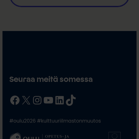
Seuraa meitä somessa
Facebook
X
Instagram
YouTube
LinkedIn
TikTok
#oulu2026 #kulttuuriilmastonmuutos