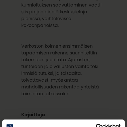
kunnioituksen saavuttaminen vaatii
siis paljon pieniä keskusteluja
pienissä, vaihtelevissa
kokoonpanoissa.
Verkoston kolmen ensimmäisen
tapaamisen rakenne suunniteltiin
tukemaan juuri tätä. Ajatusten,
tunteiden ja oivallusten vaihto teki
ihmisiä tutuksi, ja toisaalta,
toivottavasti myös antaa
mahdollisuuden rakentaa yhteistä
toimintaa jatkossakin.
Kirjoittaja