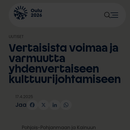
Siirry
sisältöön
UUTISET
Vertaisista voimaa ja
varmuutta
yhdenvertaiseen
kulttuurijohtamiseen
17.4.2025
Jaa
Facebook
X
LinkedIn
WhatsApp
Pohjois-Pohjanmaan ja Kainuun