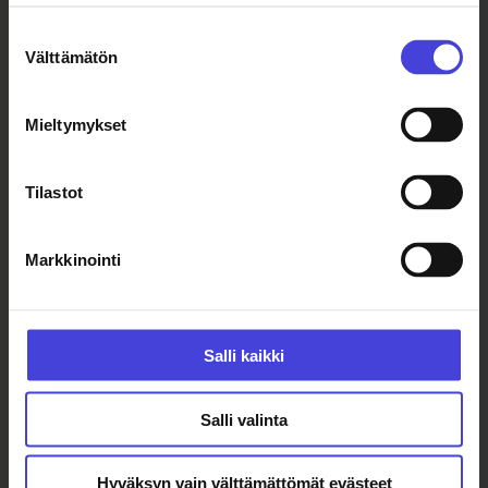
yhteistyössä
Culture Finland
, Oulun
kaupungin
Kulttuurin elämysoppaat
Suostumuksen
Välttämätön
-hanke
,
Oulun kulttuurisäätiö
sekä
valinta
Pohjois-Pohjanmaan liitto
.
Mieltymykset
[/et_pb_text][/et_pb_column]
Tilastot
[/et_pb_row][/et_pb_section]
Markkinointi
Aiheet:
kulttuurimatkailu
Lasaretti
ruokamatkailu
tapahtuma
Salli kaikki
Salli valinta
Lue myös
Hyväksyn vain välttämättömät evästeet