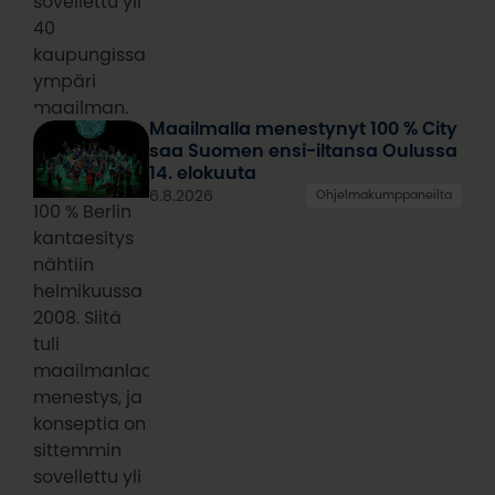
sovellettu yli
40
kaupungissa
ympäri
maailman.
Maailmalla menestynyt 100 % City
saa Suomen ensi-iltansa Oulussa
14. elokuuta
6.8.2026
Ohjelmakumppaneilta
100 % Berlin
kantaesitys
nähtiin
helmikuussa
2008. Siitä
tuli
maailmanlaajuinen
menestys, ja
konseptia on
sittemmin
sovellettu yli