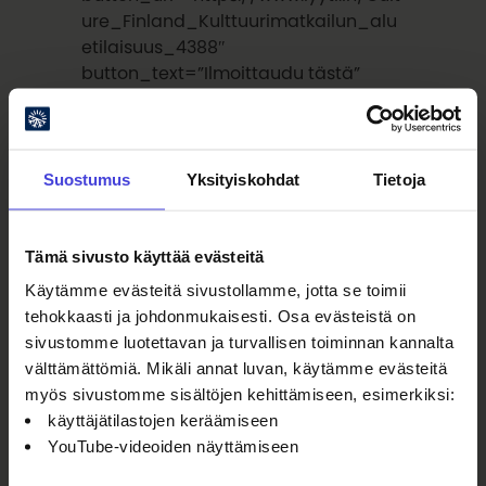
ure_Finland_Kulttuurimatkailun_alu
etilaisuus_4388″
button_text=”Ilmoittaudu tästä”
_builder_version=”4.17.4″
_module_preset=”default”
global_colors_info=”{}”]
[/et_pb_button][et_pb_text
Suostumus
Yksityiskohdat
Tietoja
_builder_version=”4.17.4″
_module_preset=”default”
hover_enabled=”0″
Tämä sivusto käyttää evästeitä
global_colors_info=”{}”
Käytämme evästeitä sivustollamme, jotta se toimii
sticky_enabled=”0″]
tehokkaasti ja johdonmukaisesti. Osa evästeistä on
sivustomme luotettavan ja turvallisen toiminnan kannalta
välttämättömiä. Mikäli annat luvan, käytämme evästeitä
myös sivustomme sisältöjen kehittämiseen, esimerkiksi:
käyttäjätilastojen keräämiseen
YouTube-videoiden näyttämiseen
Tapahtuman järjestävät