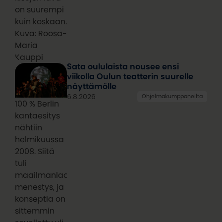
on suurempi
kuin koskaan.
Kuva: Roosa-
Maria
Kauppi
Sata oululaista nousee ensi
viikolla Oulun teatterin suurelle
näyttämölle
6.8.2026
Ohjelmakumppaneilta
100 % Berlin
kantaesitys
nähtiin
helmikuussa
2008. Siitä
tuli
maailmanlaajuinen
menestys, ja
konseptia on
sittemmin