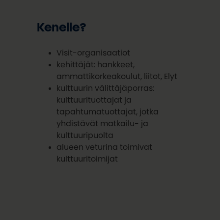
Kenelle?
Visit-organisaatiot
kehittäjät: hankkeet,
ammattikorkeakoulut, liitot, Elyt
kulttuurin välittäjäporras:
kulttuurituottajat ja
tapahtumatuottajat, jotka
yhdistävät matkailu- ja
kulttuuripuolta
alueen veturina toimivat
kulttuuritoimijat