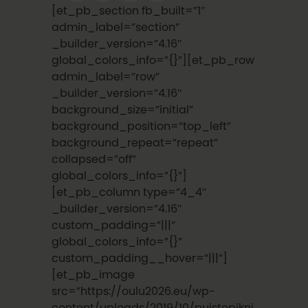
[et_pb_section fb_built=”1″
admin_label=”section”
_builder_version=”4.16″
global_colors_info=”{}”][et_pb_row
admin_label=”row”
_builder_version=”4.16″
background_size=”initial”
background_position=”top_left”
background_repeat=”repeat”
collapsed=”off”
global_colors_info=”{}”]
[et_pb_column type=”4_4″
_builder_version=”4.16″
custom_padding=”|||”
global_colors_info=”{}”
custom_padding__hover=”|||”]
[et_pb_image
src=”https://oulu2026.eu/wp-
content/uploads/2019/10/puistopikni