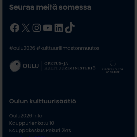
Seuraa meitä somessa
Facebook
X
Instagram
YouTube
LinkedIn
TikTok
#oulu2026 #kulttuuriilmastonmuutos
Oulun kulttuurisäätiö
Oulu2026 Info
Kauppurienkatu 10
Kauppakeskus Pekuri 2krs