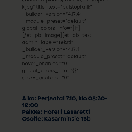
k.jpg” title_text=”puistopiknik”
_builder_version=”4.17.4″
_module_preset=”default”
global_colors_info=”{}”]
[/et_pb_image][et_pb_text
admin_label=”Teksti”
_builder_version=”4.17.4″
_module_preset=”default”
hover_enabled=”0″
global_colors_info=”{}”
sticky_enabled=”0″]
Aika: Perjantai 7.10, klo 08:30-
12:00
Paikka: Hotelli Lasaretti
Osoite: Kasarmintie 13b