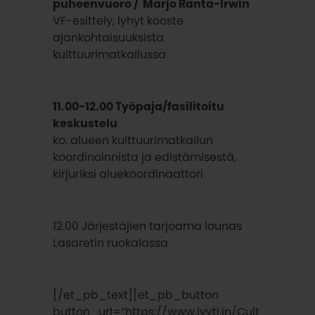
puheenvuoro / Marjo Ranta-Irwin
VF-esittely, lyhyt kooste
ajankohtaisuuksista
kulttuurimatkailussa
11.00-12.00 Työpaja/fasilitoitu
keskustelu
ko. alueen kulttuurimatkailun
koordinoinnista ja edistämisestä,
kirjuriksi aluekoordinaattori
12.00 Järjestäjien tarjoama lounas
Lasaretin ruokalassa
[/et_pb_text][et_pb_button
button_url=”https://www.lyyti.in/Cult