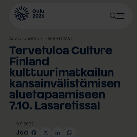
Siirry
sisältöön
ArcticFoodLAb
, 
TAPAHTUMAT
Tervetuloa Culture
Finland
kulttuurimatkailun
kansainvälistämisen
aluetapaamiseen
7.10. Lasaretissa!
9.9.2022
Jaa
Facebook
X
LinkedIn
WhatsApp