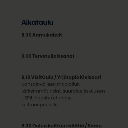
Aikataulu
8.30 Aamukahvit
9.00 Tervetuliaissanat
9.10 VisitOulu / Yrjötapio Kivisaari
Kansainvälisen matkailun
tärkeimmät asiat, suuralue ja alueen
USPit, haaste/ehdotus
kulttuuripuolelle
9.30 Oulun kulttuurisäätiö / Samu