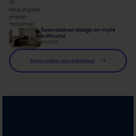
30
kaupungissa
ympäri
maailman.
Suomalainen design on myös
kulttuuria
6.8.2026
Katso kaikki ajankohtaiset