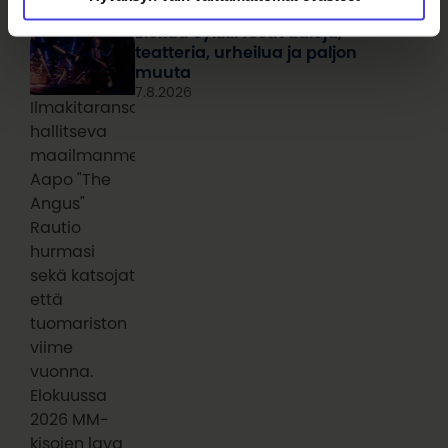
Elokuu sykkii festivaaleja,
teatteria, urheilua ja paljon
muuta
7.8.2026
Ilmakitaransoiton
hallitseva
maailmanmestari
Aapo "The
Angus"
Rautio
hurmasi
sekä katsojat
että
tuomariston
viime
vuonna.
Elokuussa
2026 MM-
kisojen lava