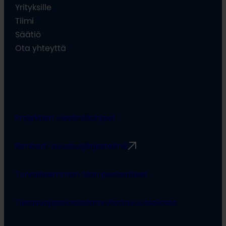
Yrityksille
Tiimi
Säätiö
Ota yhteyttä
Projektien viestintäohjeet
Rimbert-avustusjärjestelmä
Turvallisemman tilan periaatteet
Tietosuojaseloste
Saavutettavuusseloste