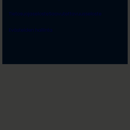
Tietosuojaseloste
Saavutettavuusseloste
Evästeiden hallinta