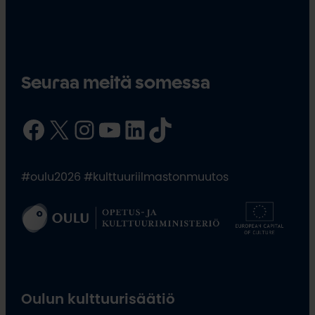
Seuraa meitä somessa
Facebook
X
Instagram
YouTube
LinkedIn
TikTok
#oulu2026 #kulttuuriilmastonmuutos
Oulun kulttuurisäätiö