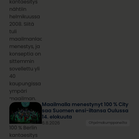
kantaesitys
nähtiin
helmikuussa
2008. Siitä
tuli
maailmanlaajuinen
menestys, ja
konseptia on
sittemmin
sovellettu yli
40
kaupungissa
ympäri
maailman.
Maailmalla menestynyt 100 % City
saa Suomen ensi-iltansa Oulussa
14. elokuuta
6.8.2026
Ohjelmakumppaneilta
100 % Berlin
kantaesitys