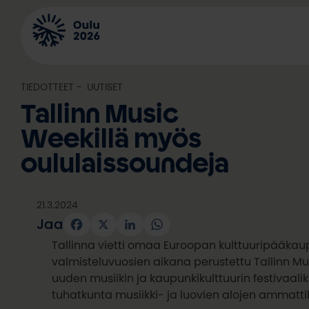
Siirry
sisältöön
TIEDOTTEET
, 
UUTISET
Tallinn Music
Weekillä myös
oululaissoundeja
21.3.2024
Jaa
Facebook
X
LinkedIn
WhatsApp
Tallinna vietti omaa Euroopan kulttuuripääkaup
valmisteluvuosien aikana perustettu Tallinn 
uuden musiikin ja kaupunkikulttuurin festivaali
tuhatkunta musiikki- ja luovien alojen ammatt