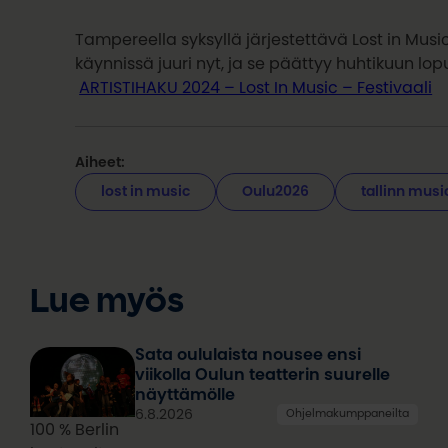
Tampereella syksyllä järjestettävä Lost in Mus
käynnissä juuri nyt, ja se päättyy huhtikuun lop
ARTISTIHAKU 2024 – Lost In Music – Festivaali
Aiheet:
lost in music
Oulu2026
tallinn mus
Lue myös
Sata oululaista nousee ensi
viikolla Oulun teatterin suurelle
näyttämölle
6.8.2026
Ohjelmakumppaneilta
100 % Berlin