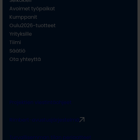
Selkokieli
Avoimet työpaikat
Kumppanit
Oulu2026-tuotteet
Yrityksille
Tiimi
Säätiö
Ota yhteyttä
Projektien viestintäohjeet
Rimbert-avustusjärjestelmä
Turvallisemman tilan periaatteet