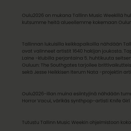
Oulu2026 on mukana Tallinn Music Weekillä huh
kutsumme heitä alueellemme kokemaan Oulun 
Tallinnan lukuisilla keikkapaikoilla nähdään 
ovat valinneet artistit 1640 hakijan joukosta.
Laine -klubilla perjantaina 5. huhtikuuta seit
Ouluun: The Southgates tarjoilee brittivaikutt
sekä Jesse Heikkisen Iterum Nata -projektin arti
Oulu2026-illan muina esiintyjinä nähdään tu
Horror Vacui, värikäs synthpop-artisti Knife 
Tutustu Tallinn Music Weekin ohjelmistoon kok