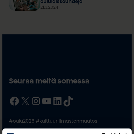
oululaissoundeja
21.3.2024
Seuraa meitä somessa
Facebook
X
Instagram
YouTube
LinkedIn
TikTok
#oulu2026 #kulttuuriilmastonmuutos