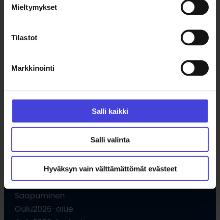
Mieltymykset
Uutiset
Tilaa uutiskirje
Tilastot
Ohjelma
Markkinointi
Kulttuuriohjelma
Ohjelmahaku
Tule vapaaehtoiseksi
Salli kaikki
Hankkeet
Opettajille
Salli valinta
Hyväksyn vain välttämättömät evästeet
Vieraile
Saapuminen
Oulu2026-alue