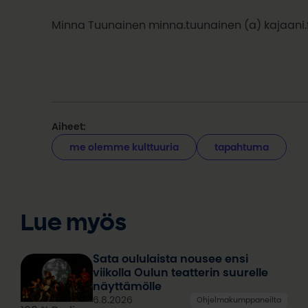
Minna Tuunainen minna.tuunainen (a) kajaani.f
Aiheet:
me olemme kulttuuria
tapahtuma
Lue myös
Sata oululaista nousee ensi
viikolla Oulun teatterin suurelle
näyttämölle
6.8.2026
Ohjelmakumppaneilta