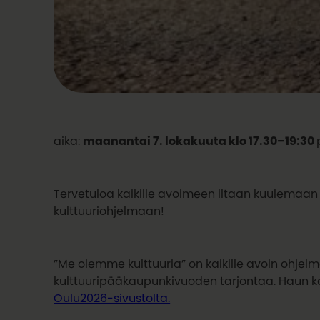
aika:
maanantai 7. lokakuuta klo 17.30–19:30
Tervetuloa kaikille avoimeen iltaan kuulemaa
kulttuuriohjelmaan!
”Me olemme kulttuuria” on kaikille avoin ohje
kulttuuripääkaupunkivuoden tarjontaa. Haun k
Oulu2026-sivustolta.