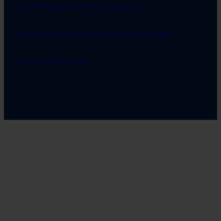
Turvallisemman tilan periaatteet
Tietosuojaseloste
Saavutettavuusseloste
Evästeiden hallinta