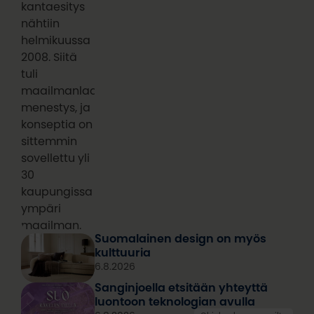
kantaesitys
nähtiin
helmikuussa
2008. Siitä
tuli
maailmanlaajuinen
menestys, ja
konseptia on
sittemmin
sovellettu yli
30
kaupungissa
ympäri
maailman.
Suomalainen design on myös
kulttuuria
6.8.2026
Sanginjoella etsitään yhteyttä
luontoon teknologian avulla