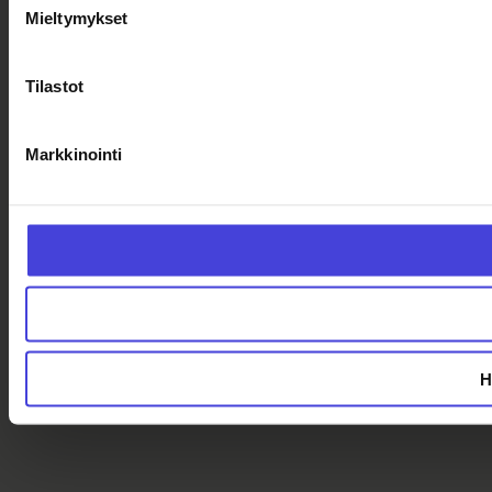
Mieltymykset
Tilastot
Markkinointi
H