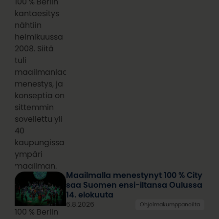
100 % Berlin
kantaesitys
nähtiin
helmikuussa
2008. Siitä
tuli
maailmanlaajuinen
menestys, ja
konseptia on
sittemmin
sovellettu yli
40
kaupungissa
ympäri
maailman.
Maailmalla menestynyt 100 % City
saa Suomen ensi-iltansa Oulussa
14. elokuuta
6.8.2026
Ohjelmakumppaneilta
100 % Berlin