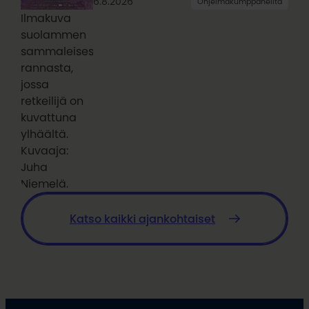
6.8.2026
Ohjelmakumppaneilta
Ilmakuva
suolammen
sammaleisesta
rannasta,
jossa
retkeilijä on
kuvattuna
ylhäältä.
Kuvaaja:
Juha
Niemelä.
Katso kaikki ajankohtaiset