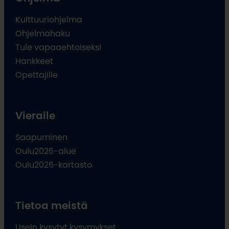
Kulttuuriohjelma
Ohjelmahaku
Tule vapaaehtoiseksi
Hankkeet
Opettajille
Vieraile
Saapuminen
Oulu2026-alue
Oulu2026-kartasto
Tietoa meistä
Usein kysytyt kysymykset