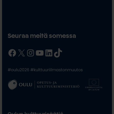
Seuraa meitä somessa
Facebook
X
Instagram
YouTube
LinkedIn
TikTok
#oulu2026 #kulttuuriilmastonmuutos
Oulun kulttuurisäätiö