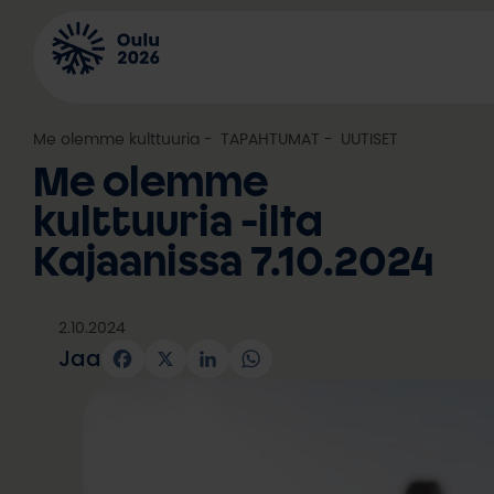
Siirry
sisältöön
Me olemme kulttuuria
, 
TAPAHTUMAT
, 
UUTISET
Me olemme
kulttuuria -ilta
Kajaanissa 7.10.2024
2.10.2024
Jaa
Facebook
X
LinkedIn
WhatsApp