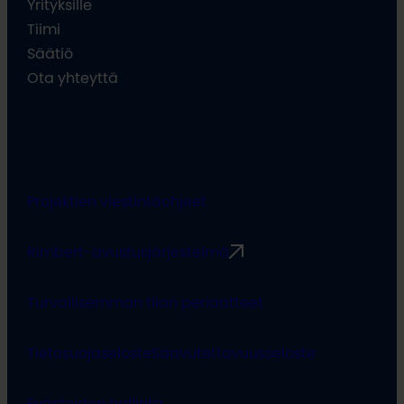
Yrityksille
Tiimi
Säätiö
Ota yhteyttä
Projektien viestintäohjeet
Rimbert-avustusjärjestelmä
Turvallisemman tilan periaatteet
Tietosuojaseloste
Saavutettavuusseloste
Evästeiden hallinta