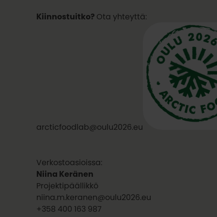
Kiinnostuitko?
Ota yhteyttä:
arcticfoodlab@oulu2026.eu
Verkostoasioissa:
Niina Keränen
Projektipäällikkö
niina.m.keranen@oulu2026.eu
+358 400 163 987