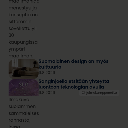
maailmanlaajuinen
menestys, ja
konseptia on
sittemmin
sovellettu yli
30
kaupungissa
ympäri
maailman.
Suomalainen design on myös
kulttuuria
6.8.2026
Sanginjoella etsitään yhteyttä
luontoon teknologian avulla
6.8.2026
Ohjelmakumppaneilta
Ilmakuva
suolammen
sammaleisesta
rannasta,
jossa