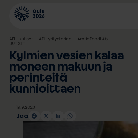
Siirry
sisältöön
AFL-uutiset
, 
AFL-yritystarina
, 
ArcticFoodLAb
, 
UUTISET
Kylmien vesien kalaa
moneen makuun ja
perinteitä
kunnioittaen
19.9.2023
Jaa
Facebook
X
LinkedIn
WhatsApp