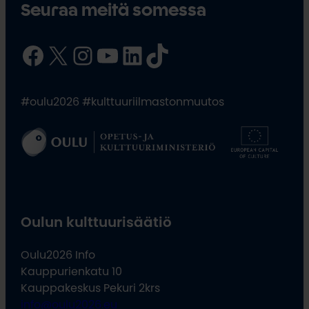
Seuraa meitä somessa
Facebook
X
Instagram
YouTube
LinkedIn
TikTok
#oulu2026 #kulttuuriilmastonmuutos
Oulun kulttuurisäätiö
Oulu2026 Info
Kauppurienkatu 10
Kauppakeskus Pekuri 2krs
info@oulu2026.eu