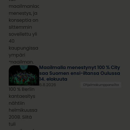
maailmanlaajuinen
menestys, ja
konseptia on
sittemmin
sovellettu yli
40
kaupungissa
ympäri
maailman.
Maailmalla menestynyt 100 % City
saa Suomen ensi-iltansa Oulussa
14. elokuuta
6.8.2026
Ohjelmakumppaneilta
100 % Berlin
kantaesitys
nähtiin
helmikuussa
2008. Siitä
tuli