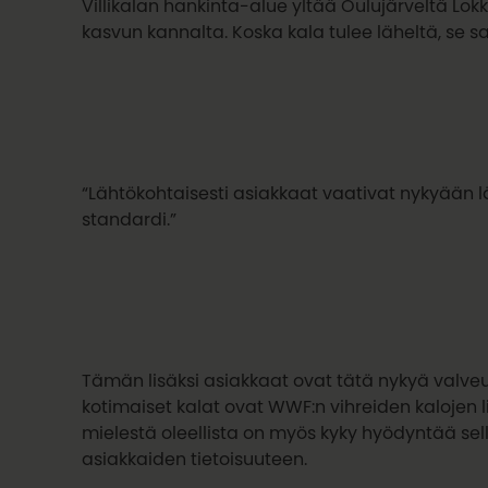
Villikalan hankinta-alue yltää Oulujärveltä Lok
kasvun kannalta. Koska kala tulee läheltä, se 
“Lähtökohtaisesti asiakkaat vaativat nykyään l
standardi.”
Tämän lisäksi asiakkaat ovat tätä nykyä valve
kotimaiset kalat ovat WWF:n vihreiden kalojen l
mielestä oleellista on myös kyky hyödyntää sella
asiakkaiden tietoisuuteen.