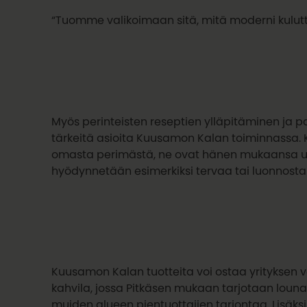
“Tuomme valikoimaan sitä, mitä moderni kulutt
Myös perinteisten reseptien ylläpitäminen ja p
tärkeitä asioita Kuusamon Kalan toiminnassa. Ku
omasta perimästä, ne ovat hänen mukaansa usko
hyödynnetään esimerkiksi tervaa tai luonnosta
Kuusamon Kalan tuotteita voi ostaa yrityksen
kahvila, jossa Pitkäsen mukaan tarjotaan loun
muiden alueen pientuottajien tarjontaa. Lisäksi 