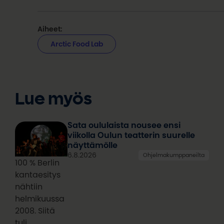
Aiheet:
Arctic Food Lab
Lue myös
Sata oululaista nousee ensi
viikolla Oulun teatterin suurelle
näyttämölle
6.8.2026
Ohjelmakumppaneilta
100 % Berlin
kantaesitys
nähtiin
helmikuussa
2008. Siitä
tuli