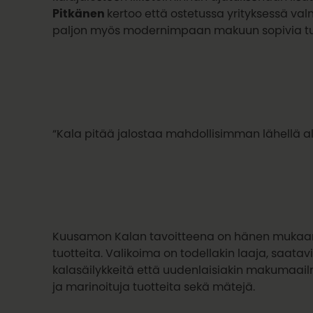
Pitkänen
kertoo että ostetussa yrityksessä val
paljon myös modernimpaan makuun sopivia tuo
“Kala pitää jalostaa mahdollisimman lähellä a
Kuusamon Kalan tavoitteena on hänen mukaans
tuotteita. Valikoima on todellakin laaja, saatavi
kalasäilykkeitä että uudenlaisiakin makumaailm
ja marinoituja tuotteita sekä mätejä.