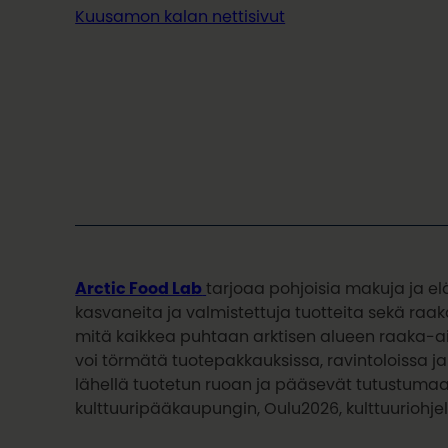
Kuusamon kalan nettisivut
Arctic Food Lab
tarjoaa pohjoisia makuja ja el
kasvaneita ja valmistettuja tuotteita sekä raa
mitä kaikkea puhtaan arktisen alueen raaka-ain
voi törmätä tuotepakkauksissa, ravintoloissa ja
lähellä tuotetun ruoan ja pääsevät tutustumaa
kulttuuripääkaupungin, Oulu2026, kulttuuriohj