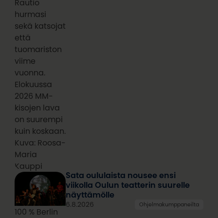
Rautio
hurmasi
sekä katsojat
että
tuomariston
viime
vuonna.
Elokuussa
2026 MM-
kisojen lava
on suurempi
kuin koskaan.
Kuva: Roosa-
Maria
Kauppi
Sata oululaista nousee ensi
viikolla Oulun teatterin suurelle
näyttämölle
6.8.2026
Ohjelmakumppaneilta
100 % Berlin