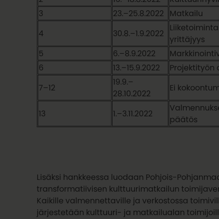
3
23.–25.8.2022
Matkailu
Liiketoiminta
4
30.8.–1.9.2022
yrittäjyys
5
6.–8.9.2022
Markkinointi
6
13.–15.9.2022
Projektityön 
19.9.–
7–12
Ei kokoontum
28.10.2022
Valmennuks
13
1.–3.11.2022
päätös
Lisäksi hankkeessa luodaan Pohjois-Pohjanmaa
transformatiivisen kulttuurimatkailun toimijave
Kaikille valmennettaville ja verkostossa toimivil
järjestetään kulttuuri- ja matkailualan toimijoil