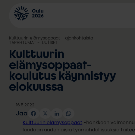
Siirry
sisältöön
Kulttuurin elämysoppaat – ajankohtaista
, 
TAPAHTUMAT
, 
UUTISET
Kulttuurin
elämysoppaat-
koulutus käynnistyy
elokuussa
16.5.2022
Jaa
Facebook
X
LinkedIn
WhatsApp
Kulttuurin elämysoppaat
-hankkeen valmennu
luodaan uudenlaisia työmahdollisuuksia taitee