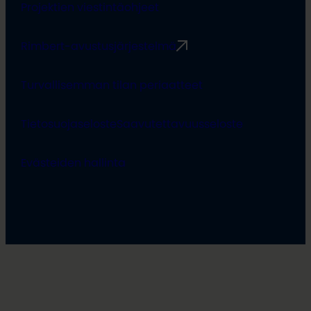
Projektien viestintäohjeet
Rimbert-avustusjärjestelmä
Turvallisemman tilan periaatteet
Tietosuojaseloste
Saavutettavuusseloste
Evästeiden hallinta