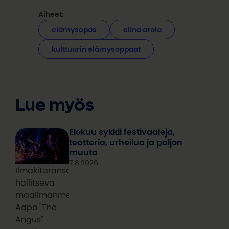
Aiheet:
elämysopas
elina arola
kulttuurin elämysoppaat
Lue myös
Elokuu sykkii festivaaleja,
teatteria, urheilua ja paljon
muuta
7.8.2026
Ilmakitaransoiton
hallitseva
maailmanmestari
Aapo "The
Angus"