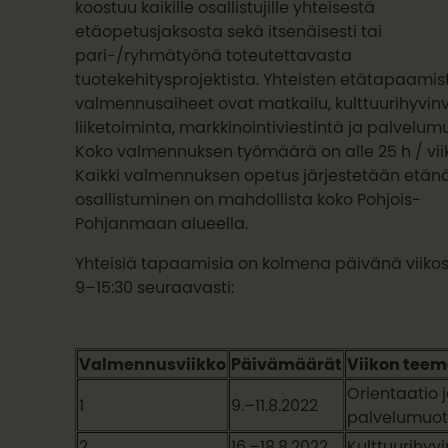
koostuu kaikille osallistujille yhteisestä
etäopetusjaksosta sekä itsenäisesti tai
pari-/ryhmätyönä toteutettavasta
tuotekehitysprojektista. Yhteisten etätapaamis
valmennusaiheet ovat matkailu, kulttuurihyvinvo
liiketoiminta, markkinointiviestintä ja palvelumu
Koko valmennuksen työmäärä on alle 25 h / vii
Kaikki valmennuksen opetus järjestetään etänä
osallistuminen on mahdollista koko Pohjois-
Pohjanmaan alueella.
Yhteisiä tapaamisia on kolmena päivänä viikoss
9–15:30 seuraavasti:
Valmennusviikko
Päivämäärät
Viikon tee
Orientaatio 
1
9.–11.8.2022
palvelumuot
2
16.–18.8.2022
Kulttuurihyvi