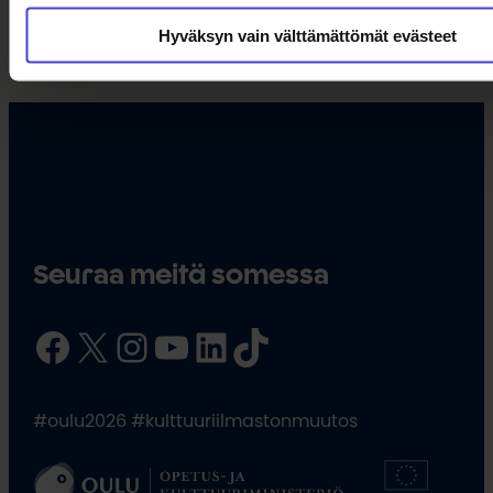
Hyväksyn vain välttämättömät evästeet
Seuraa meitä somessa
Facebook
X
Instagram
YouTube
LinkedIn
TikTok
#oulu2026 #kulttuuriilmastonmuutos