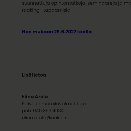
suunnattuja opintomatkoja, seminaareja ja m
making -tapaamisia.
Hae mukaan 29.6.2022 täällä
Lisätietoa
Elina Arola
Palvelumuotoiluvalmentaja
puh. 040 353 4034
elina.arola@ouka.fi