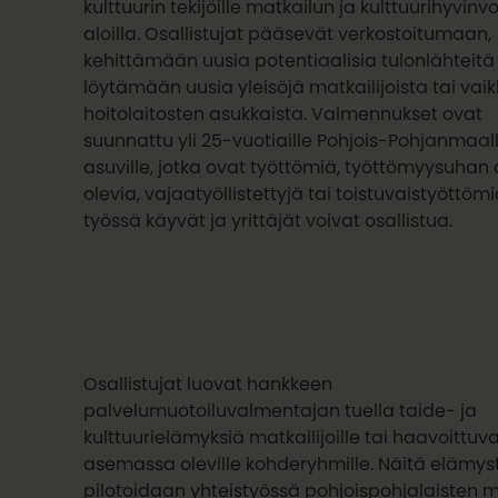
kulttuurin tekijöille matkailun ja kulttuurihyvinv
aloilla. Osallistujat pääsevät verkostoitumaan,
kehittämään uusia potentiaalisia tulonlähteitä
löytämään uusia yleisöjä matkailijoista tai vai
hoitolaitosten asukkaista. Valmennukset ovat
suunnattu yli 25-vuotiaille Pohjois-Pohjanmaal
asuville, jotka ovat työttömiä, työttömyysuhan 
olevia, vajaatyöllistettyjä tai toistuvaistyöttöm
työssä käyvät ja yrittäjät voivat osallistua.
Osallistujat luovat hankkeen
palvelumuotoiluvalmentajan tuella taide- ja
kulttuurielämyksiä matkailijoille tai haavoittuv
asemassa oleville kohderyhmille. Näitä elämys
pilotoidaan yhteistyössä pohjoispohjalaisten 