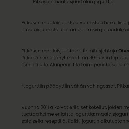
Pitkäsen maalaisjuustolan jogurttia.
Pitkäsen maalaisjuustola valmistaa herkullisia
maalaisjuustola luottaa puhtaisiin ja laadukkais
Pitkäsen maalaisjuustolan toimitusjohtaja
Oiva
Pitkänen on pitänyt maatilaa 80-luvun loppupuole
töihin tilalle. Alunperin tila toimi perinteisenä
“Jogurttiin päädyttiin vähän vahingossa”, Pitkä
Vuonna 2011 alkoivat erilaiset kokeilut, joiden 
tuottaa kolme erilaista jogurttia: maalaisjogur
salaisella reseptillä. Kaikki jogurtin alkutuot