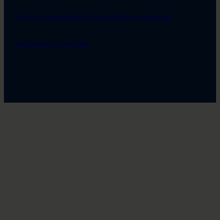
Tietosuojaseloste
Saavutettavuusseloste
Evästeiden hallinta