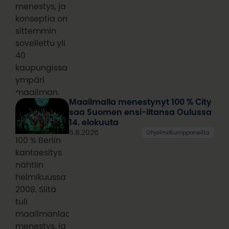
menestys, ja
konseptia on
sittemmin
sovellettu yli
40
kaupungissa
ympäri
maailman.
Maailmalla menestynyt 100 % City
saa Suomen ensi-iltansa Oulussa
14. elokuuta
6.8.2026
Ohjelmakumppaneilta
100 % Berlin
kantaesitys
nähtiin
helmikuussa
2008. Siitä
tuli
maailmanlaajuinen
menestys, ja