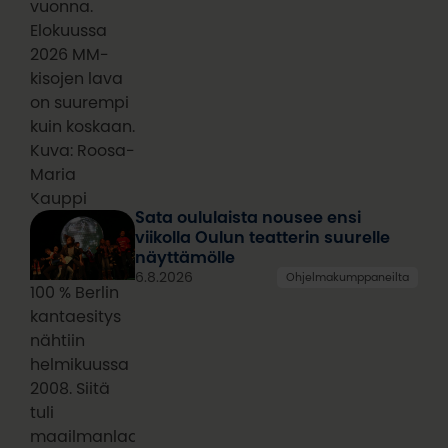
vuonna.
Elokuussa
2026 MM-
kisojen lava
on suurempi
kuin koskaan.
Kuva: Roosa-
Maria
Kauppi
Sata oululaista nousee ensi
viikolla Oulun teatterin suurelle
näyttämölle
6.8.2026
Ohjelmakumppaneilta
100 % Berlin
kantaesitys
nähtiin
helmikuussa
2008. Siitä
tuli
maailmanlaajuinen