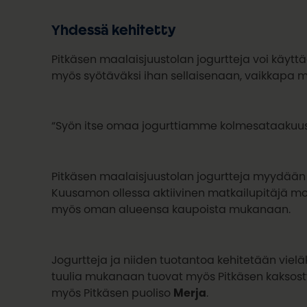
Yhdessä kehitetty
Pitkäsen maalaisjuustolan jogurtteja voi käyttä
myös syötäväksi ihan sellaisenaan, vaikkapa 
“Syön itse omaa jogurttiamme kolmesataakuusi
Pitkäsen maalaisjuustolan jogurtteja myydään 
Kuusamon ollessa aktiivinen matkailupitäjä mone
myös oman alueensa kaupoista mukanaan.
Jogurtteja ja niiden tuotantoa kehitetään vieläk
tuulia mukanaan tuovat myös Pitkäsen kaksos
myös Pitkäsen puoliso
Merja
.