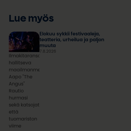
Lue myös
Elokuu sykkii festivaaleja,
teatteria, urheilua ja paljon
muuta
7.8.2026
Ilmakitaransoiton
hallitseva
maailmanmestari
Aapo "The
Angus"
Rautio
hurmasi
sekä katsojat
että
tuomariston
viime