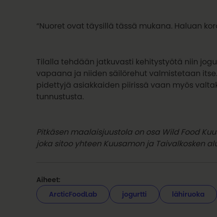
“Nuoret ovat täysillä tässä mukana. Haluan koro
Tilalla tehdään jatkuvasti kehitystyötä niin jo
vapaana ja niiden säilörehut valmistetaan itse. 
pidettyjä asiakkaiden piirissä vaan myös valta
tunnustusta.
Pitkäsen maalaisjuustola on osa Wild Food Kuus
joka sitoo yhteen Kuusamon ja Taivalkosken aluee
Aiheet:
ArcticFoodLab
jogurtti
lähiruoka