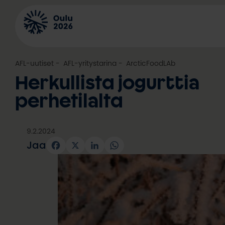
Siirry
sisältöön
AFL-uutiset
, 
AFL-yritystarina
, 
ArcticFoodLAb
Herkullista jogurttia
perhetilalta
9.2.2024
Jaa
Facebook
X
LinkedIn
WhatsApp