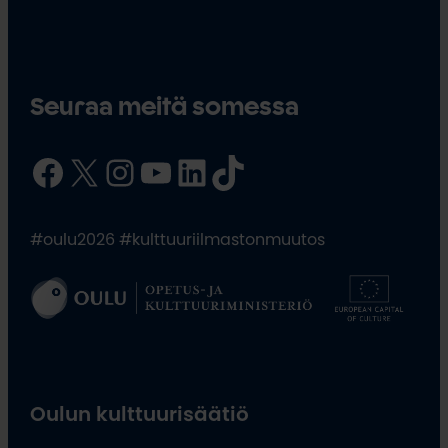
Seuraa meitä somessa
Facebook
X
Instagram
YouTube
LinkedIn
TikTok
#oulu2026 #kulttuuriilmastonmuutos
Oulun kulttuurisäätiö