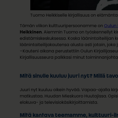
Tuomo Heikkiselle kirjallisuus on elämänta
Tämän viikon kulttuuripersoonamme on
Oulun 
Heikkinen
. Aiemmin Tuomo on työskennellyt kir
edistämiskeskuksessa. Koska läänintaiteilijan
läänintaiteilijakautensa alusta asti jotain, jok
–Kauteni aikana perustettiin Oulun Kirjailijaseur
Kirjallisuusseura palkkasi minut toiminnanjohtaj
Mitä sinulle kuuluu juuri nyt? Millä ta
Juuri nyt kuuluu oikein hyvää. Vapaa-ajalla kirjo
matkustaa. Huudan Mieskuoro Huutajissa. Opi
elokuva- ja
televisiokäsikirjoittamista.
Mitä kantava teemamme, kulttuuri-il