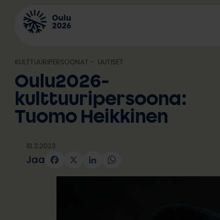
Siirry
sisältöön
KULTTUURIPERSOONAT
, 
UUTISET
Oulu2026-
kulttuuripersoona:
Tuomo Heikkinen
10.2.2023
Jaa
Facebook
X
LinkedIn
WhatsApp