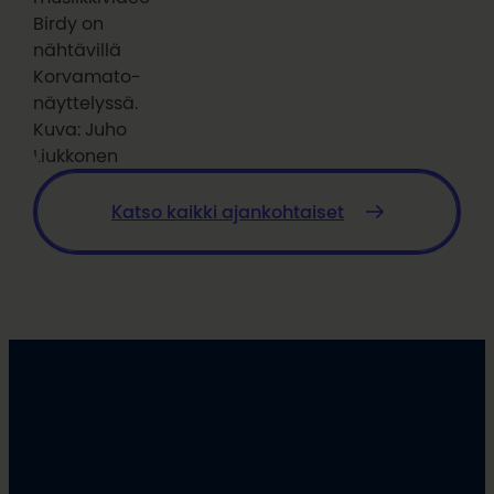
Birdy on
nähtävillä
Korvamato-
näyttelyssä.
Kuva: Juho
Liukkonen
Katso kaikki ajankohtaiset