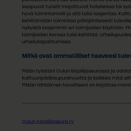
saapuvat turistit majoittuvat hotelleissa tai sy
hyvä toimintamalli ja sitä tulisi laajentaa.
Kult
kehittämään toimintaa
pitkäjänteisesti tulevill
nykyistä laajemmin eri toimijoiden
käyttöön. Yh
toimijoiden
kanssa tulisi kehittää.
Urheilupuoles
urheilutapahtumissa.
Mitkä ovat ammatilliset haaveesi tul
Pidän työstäni Oulun kirjailijaseurassa ja odot
kulttuuripääkaupunkivuotta ja kaikkea mitä siihe
Pitkän tähtäimen tavoitteeni on
kirjoittaa monta
Oulun Kirjailijaseura ry