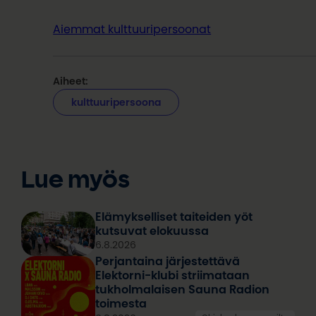
Aiemmat kulttuuripersoonat
Aiheet:
kulttuuripersoona
Lue myös
Elämykselliset taiteiden yöt
kutsuvat elokuussa
6.8.2026
Perjantaina järjestettävä
Elektorni-klubi striimataan
tukholmalaisen Sauna Radion
toimesta