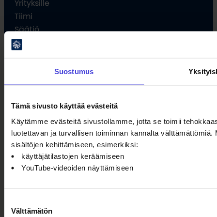
Yrityksille
Tiimi
Säätiö
Ota yhteyttä
Suostumus
Yksityi
Tämä sivusto käyttää evästeitä
Projektien viestintäohjeet
Käytämme evästeitä sivustollamme, jotta se toimii tehokkaa
luotettavan ja turvallisen toiminnan kannalta välttämättömi
Rimbert-avustusjärjestelmä
sisältöjen kehittämiseen, esimerkiksi:
käyttäjätilastojen keräämiseen
Turvallisemman tilan periaatteet
YouTube-videoiden näyttämiseen
Tietosuojaseloste
Saavutettavuusseloste
Suostumuksen
Välttämätön
valinta