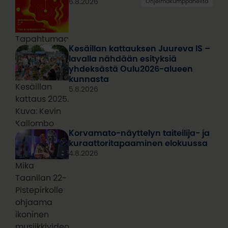
6.8.2026
Ohjelmakumppaneilta
Tapahtumagrafiikka
Kesäillan kattauksen Juureva IS –
lavalla nähdään esityksiä
yhdeksästä Oulu2026-alueen
kunnasta
Kesäillan
5.8.2026
kattaus 2025.
Kuva: Kevin
Kallombo
Korvamato-näyttelyn taiteilija- ja
kuraattoritapaaminen elokuussa
4.8.2026
Mika
Taanilan 22-
Pistepirkolle
ohjaama
ikoninen
musiikkivideo