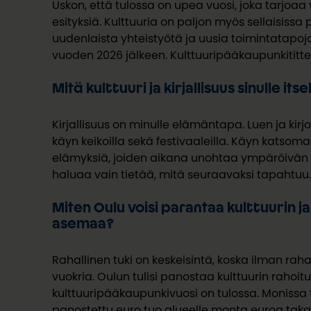
Uskon, että tulossa on upea vuosi, joka tarjoa
esityksiä. Kulttuuria on paljon myös sellaisissa p
uudenlaista yhteistyötä ja uusia toimintatapoja
vuoden 2026 jälkeen. Kulttuuripääkaupunkititte
Mitä kulttuuri ja kirjallisuus sinulle it
Kirjallisuus on minulle elämäntapa. Luen ja kirj
käyn keikoilla sekä festivaaleilla. Käyn katsom
elämyksiä, joiden aikana unohtaa ympäröivän m
haluaa vain tietää, mitä seuraavaksi tapahtuu
Miten Oulu voisi parantaa kulttuurin ja
asemaa?
Rahallinen tuki on keskeisintä, koska ilman rah
vuokria. Oulun tulisi panostaa kulttuurin
rahoitu
kulttuuripääkaupunkivuosi on tulossa.
Monissa t
panostettu euro tuo
alueelle monta euroa takai