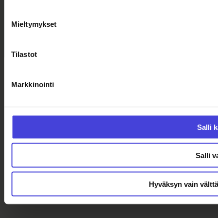
Evästeiden hallinta
Mieltymykset
Tilastot
Markkinointi
Salli k
Salli v
Hyväksyn vain vältt