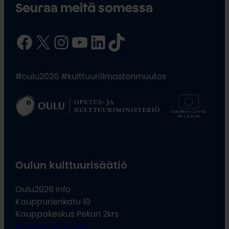
Seuraa meitä somessa
Facebook
X
Instagram
YouTube
LinkedIn
TikTok
#oulu2026 #kulttuuriilmastonmuutos
Oulun kulttuurisäätiö
Oulu2026 Info
Kauppurienkatu 10
Kauppakeskus Pekuri 2krs
info@oulu2026.eu