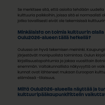
Se merkitsee sitä, että asioita tehdään uudella t
kulttuuria paikkoihin, joissa sitä ei normaalisti
jotka tavallisesti eivät ole tekemisissä kulttuuri
Minkälaista on toimia kulttuurin alall
Oulu2026-alueen tällä hetkellä?
Oulussa on hyvä tekemisen meininki. Kaupungin 
järjestävät monipuolista toimintaa. Oulun kirja
kirjallisuustapahtumia ja jakaa vuosittain
Botni
enemmän.
Valtakunnallista näkyvyyttä on vai
kunnat ovat lähteneet mukaan Euroopan
kultt
elämässä -tilaisuus.
Miltä Oulu2026-alueella näyttää ja t
kulttuuripääkaupunkitittelin vaikut