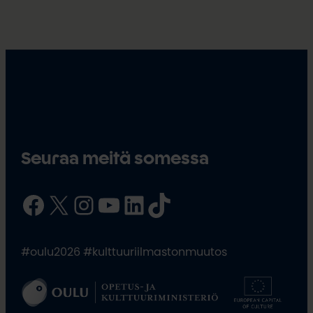
Seuraa meitä somessa
Facebook
X
Instagram
YouTube
LinkedIn
TikTok
#oulu2026 #kulttuuriilmastonmuutos