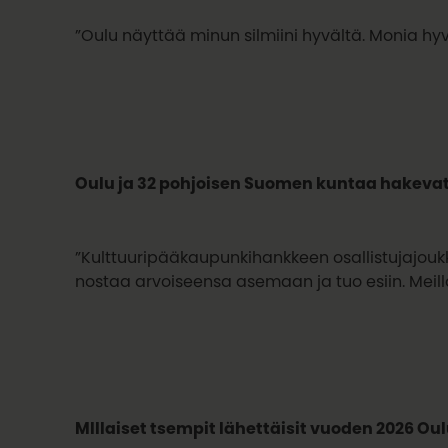
”Oulu näyttää minun silmiini hyvältä. Monia hy
Oulu ja 32 pohjoisen Suomen kuntaa hakevat
”Kulttuuripääkaupunkihankkeen osallistujajoukko
nostaa arvoiseensa asemaan ja tuo esiin. Meill
MIllaiset tsempit lähettäisit vuoden 2026 O