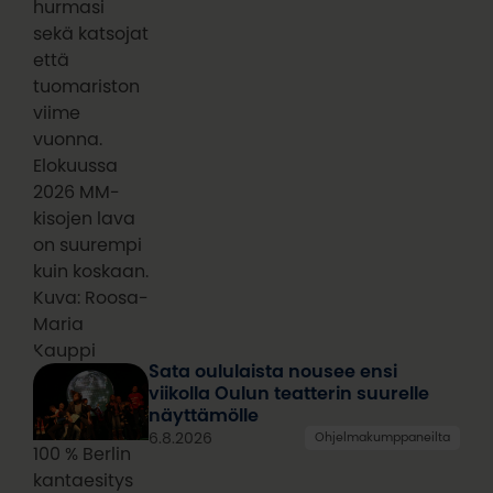
hurmasi
sekä katsojat
että
tuomariston
viime
vuonna.
Elokuussa
2026 MM-
kisojen lava
on suurempi
kuin koskaan.
Kuva: Roosa-
Maria
Kauppi
Sata oululaista nousee ensi
viikolla Oulun teatterin suurelle
näyttämölle
6.8.2026
Ohjelmakumppaneilta
100 % Berlin
kantaesitys