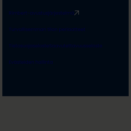
Rimbert-avustusjärjestelmä
Turvallisemman tilan periaatteet
Tietosuojaseloste
Saavutettavuusseloste
Evästeiden hallinta