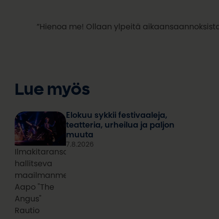
”Hienoa me! Ollaan ylpeitä aikaansaannoksis
Lue myös
Elokuu sykkii festivaaleja,
teatteria, urheilua ja paljon
muuta
7.8.2026
Ilmakitaransoiton
hallitseva
maailmanmestari
Aapo "The
Angus"
Rautio