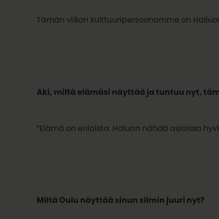
Tämän viikon kulttuuripersoonamme on Hailu
Aki, miltä elämäsi näyttää ja tuntuu nyt, tä
”Elämä on erilaista. Haluan nähdä asioissa hyvi
Miltä Oulu näyttää sinun silmin juuri nyt?