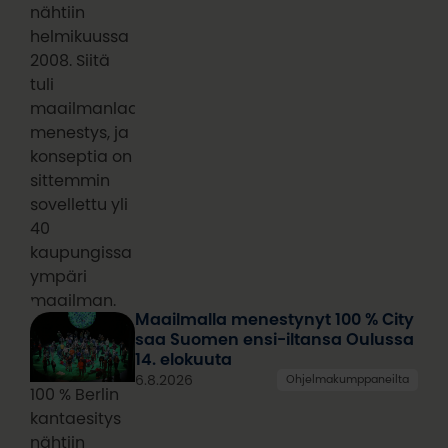
nähtiin
helmikuussa
2008. Siitä
tuli
maailmanlaajuinen
menestys, ja
konseptia on
sittemmin
sovellettu yli
40
kaupungissa
ympäri
maailman.
Maailmalla menestynyt 100 % City
saa Suomen ensi-iltansa Oulussa
14. elokuuta
6.8.2026
Ohjelmakumppaneilta
100 % Berlin
kantaesitys
nähtiin