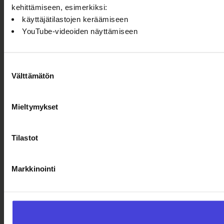
kehittämiseen, esimerkiksi:
käyttäjätilastojen keräämiseen
YouTube-videoiden näyttämiseen
Suostumuksen
Välttämätön
valinta
Mieltymykset
Tilastot
Markkinointi