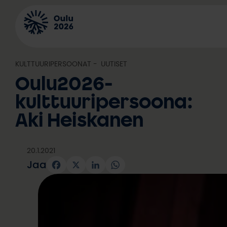
Siirry
sisältöön
KULTTUURIPERSOONAT
, 
UUTISET
Oulu2026-
kulttuuripersoona:
Aki Heiskanen
20.1.2021
Jaa
Facebook
X
LinkedIn
WhatsApp