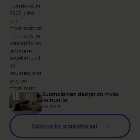
helmikuussa
2008. Siitä
tuli
maailmanlaajuinen
menestys, ja
konseptia on
sittemmin
sovellettu yli
30
kaupungissa
ympäri
maailman.
Suomalainen design on myös
kulttuuria
6.8.2026
Katso kaikki ajankohtaiset