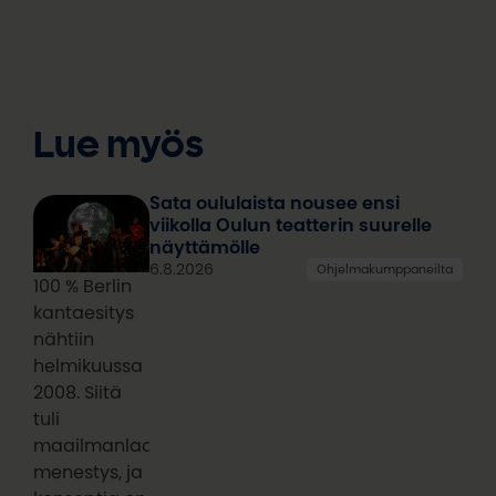
elämyksiä
Oulu2026-
alueella
Lue myös
Sata oululaista nousee ensi
viikolla Oulun teatterin suurelle
näyttämölle
6.8.2026
Ohjelmakumppaneilta
100 % Berlin
kantaesitys
nähtiin
helmikuussa
2008. Siitä
tuli
maailmanlaajuinen
menestys, ja