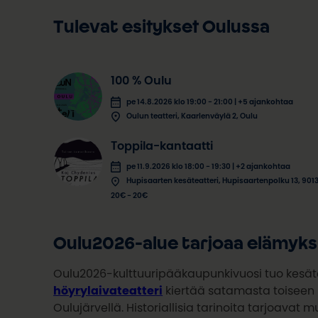
Tulevat esitykset Oulussa
100 % Oulu
pe 14.8.2026 klo 19:00 - 21:00 | +5 ajankohtaa
Oulun teatteri, Kaarlenväylä 2, Oulu
Toppila-kantaatti
pe 11.9.2026 klo 18:00 - 19:30 | +2 ajankohtaa
Hupisaarten kesäteatteri, Hupisaartenpolku 13, 901
20€ - 20€
Oulu2026-alue tarjoaa elämyksi
Oulu2026-kulttuuripääkaupunkivuosi tuo kesät
höyrylaivateatteri
kiertää satamasta toiseen
Oulujärvellä. Historiallisia tarinoita tarjoava