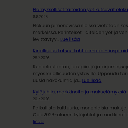
Elämykselliset taiteiden yöt kutsuvat elok
6.8.2026
Elokuun pimenevissä illoissa vietetään ke
merkeissä. Perinteiset Taiteiden yöt ja v
:
levittäytyy…
Lue lisää
Elämykselliset
Kirjallisuus kutsuu kohtaamaan – inspiro
taiteiden
28.7.2026
yöt
kutsuvat
Runonlaulantaa, lukupiirejä ja kirjamessu
elokuussa
myös kirjallisuuden ystäville. Uppoudu tar
:
uusia näkökulmia ja…
Lue lisää
Kirjallisuus
Kyläjuhlia, markkinoita ja makuelämyksiä
kutsuu
20.7.2026
kohtaamaa
–
Paikallista kulttuuria, monenlaisia makuja
inspiroidu
Oulu2026-alueen kyläjuhlat ja markkinat t
:
lukemisest
lisää