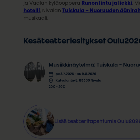
ja Vaalan kyläooppera
Runon lintu ja liekki
. M
hotelli
, Nivalan
Tuiskula – Nuoruuden äänirai
musikaali.
Kesäteatteriesitykset Oulu202
Musiikkinäytelmä: Tuiskula - Nuoru
pe 3.7.2026 - su 9.8.2026
Katvalantie 8, 85500 Nivala
20€ - 20€
Lisää teatteritapahtumia Oulu2026