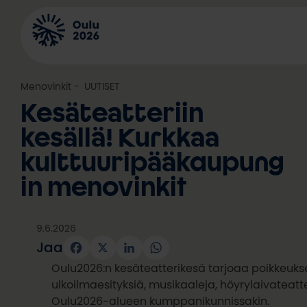
Siirry
sisältöön
Menovinkit
, 
UUTISET
Kesäteatteriin
kesällä! Kurkkaa
kulttuuripääkaupung
in menovinkit
9.6.2026
Jaa
Facebook
X
LinkedIn
WhatsApp
Oulu2026:n kesäteatterikesä tarjoaa poikkeuks
ulkoilmaesityksiä, musikaaleja, höyrylaivateatte
Oulu2026-alueen kumppanikunnissakin.