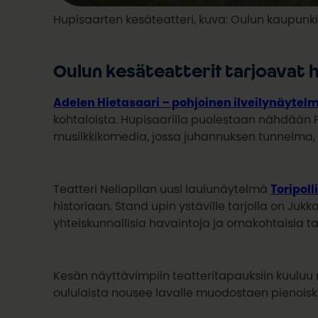
Hupisaarten kesäteatteri, kuva: Oulun kaupunk
Oulun kesäteatterit tarjoavat h
Adelen Hietasaari – pohjoinen ilveilynäytel
kohtaloista. Hupisaarilla puolestaan nähdään
musiikkikomedia, jossa juhannuksen tunnelma, 
Teatteri Neliapilan uusi laulunäytelmä
Toripoll
historiaan. Stand upin ystäville tarjolla on Jukk
yhteiskunnallisia havaintoja ja omakohtaisia ta
Kesän näyttävimpiin teatteritapauksiin kuulu
oululaista nousee lavalle muodostaen pienois