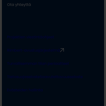
Ota yhteyttä
Projektien viestintäohjeet
Rimbert-avustusjärjestelmä
Turvallisemman tilan periaatteet
Tietosuojaseloste
Saavutettavuusseloste
Evästeiden hallinta