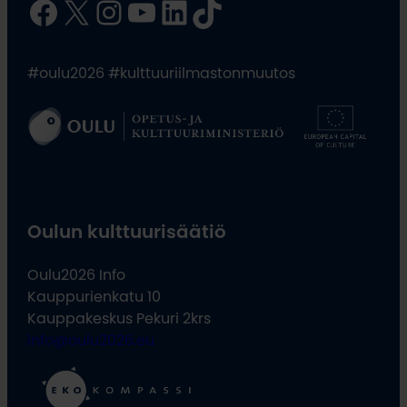
Facebook
X
Instagram
YouTube
LinkedIn
TikTok
#oulu2026 #kulttuuriilmastonmuutos
Oulun kulttuurisäätiö
Oulu2026 Info
Kauppurienkatu 10
Kauppakeskus Pekuri 2krs
info@oulu2026.eu