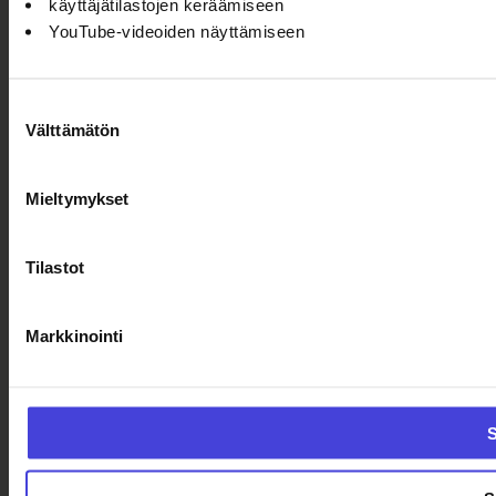
käyttäjätilastojen keräämiseen
YouTube-videoiden näyttämiseen
Suostumuksen
Välttämätön
valinta
Mieltymykset
Tilastot
Markkinointi
S