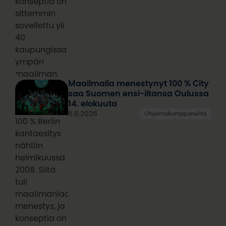
konseptia on
sittemmin
sovellettu yli
40
kaupungissa
ympäri
maailman.
Maailmalla menestynyt 100 % City
saa Suomen ensi-iltansa Oulussa
14. elokuuta
6.8.2026
Ohjelmakumppaneilta
100 % Berlin
kantaesitys
nähtiin
helmikuussa
2008. Siitä
tuli
maailmanlaajuinen
menestys, ja
konseptia on