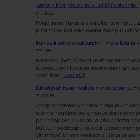
Kyläjuhlia,
Oulu2026-
Tanssin iloa jokaiselle Oulu2026-alueella
markkinoita
alueella
14.7.2026
ja
makuelämyksiä
Pohjoisessa tanssia ei rajoita lavan pituu
Oulu2026–
piha tai vaikka koko Suomi koko pituudes
alueella
Kun vesi kohtaa kulttuurin – merellisiä ja
7.7.2026
Perämeri, joet ja järvet ovat keskeinen o
alueen tapahtumissa inspiraation lähteen
:
vedellisiä…
Lue lisää
Kun
Esittelyssä kesän erikoisimmat tapahtum
vesi
29.6.2026
kohtaa
kulttuurin
Joogaa lehmien ympäröimänä ja ympärivu
–
aikana nauttimaan toinen toistaan omap
merellisiä
perheenjäsen mukaan ja lähde viettämää
ja
Kulttuuripääkaupunkivuosi tarjoaa monipu
vedellisiä
yllättävää kesätekemistä Oulussa ja sen 