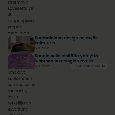
sittemmin
sovellettu yli
30
kaupungissa
ympäri
maailman.
Suomalainen design on myös
kulttuuria
6.8.2026
Sanginjoella etsitään yhteyttä
luontoon teknologian avulla
6.8.2026
Ohjelmakumppaneilta
Ilmakuva
suolammen
sammaleisesta
rannasta,
jossa
retkeilijä on
kuvattuna