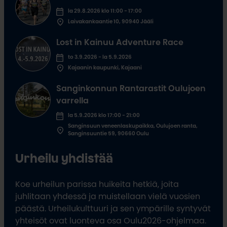
la 29.8.2026 klo 11:00 - 17:00
Laivakankaantie 10, 90940 Jääli
Lost in Kainuu Adventure Race
to 3.9.2026 - la 5.9.2026
Kajaanin kaupunki, Kajaani
Sanginkonnun Rantarastit Oulujoen
varrella
la 5.9.2026 klo 17:00 - 21:00
Sanginsuun veneenlaskupaikka, Oulujoen ranta,
Sanginsuuntie 59, 90660 Oulu
Urheilu yhdistää
Koe urheilun parissa huikeita hetkiä, joita
juhlitaan yhdessä ja muistellaan vielä vuosien
päästä. Urheilukulttuuri ja sen ympärille syntyvät
yhteisöt ovat luonteva osa Oulu2026-ohjelmaa.