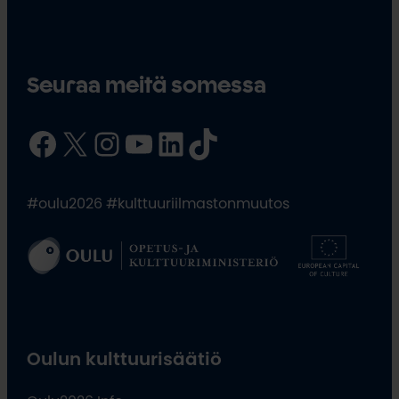
Seuraa meitä somessa
Facebook
X
Instagram
YouTube
LinkedIn
TikTok
#oulu2026 #kulttuuriilmastonmuutos
Oulun kulttuurisäätiö