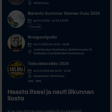
90520 Oulu
Barents Summer Games Oulu 2026
pe 21.8.2026 - su 23.8.2026
Virtuaali
Ilmapesäpallo
la 5.9.2026 klo 14:00 - 16:00
Jyrkkäkosken Huvikeskus, Rytilammentie 76,
Pudasjärvi (Jyrkkäkosken huvikeskus)
Talaviklassikko 2026
la 12.12.2026 klo 15:00 - 21:00
Urheilukatu, 90130 Oulu
44€ - 88€
Haasta itsesi ja nauti liikunnan
ilosta
Koe ainutlaatuisia seikkailuja keskellä