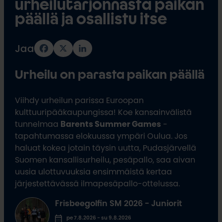
urheilutarjonnasta paikan
päällä ja osallistu itse
Jaa
F
X
L
a
i
c
n
Urheilu on parasta paikan päällä
e
k
b
e
o
d
o
I
Viihdy urheilun parissa Euroopan
k
n
kulttuuripääkaupungissa! Koe kansainvälistä
tunnelmaa
Barents Summer Games
-
tapahtumassa elokuussa ympäri Oulua. Jos
haluat kokea jotain täysin uutta, Pudasjärvellä
Suomen kansallisurheilu, pesäpallo, saa aivan
uusia ulottuvuuksia ensimmäistä kertaa
järjestettävässä ilmapesäpallo-ottelussa.
Frisbeegolfin SM 2026 - Juniorit
pe 7.8.2026 - su 9.8.2026