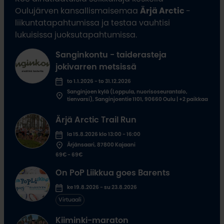
Oulujärven kansallismaisemaa
Ärjä Arctic
-
liikuntatapahtumissa ja testaa vauhtisi
lukuisissa juoksutapahtumissa.
Sanginkontu - taiderasteja
jokivarren metsissä
to 1.1.2026 - to 31.12.2026
Sanginjoen kylä (Loppula, nuorisoseurantalo,
tienvarsi), Sanginjoentie 1101, 90660 Oulu | +2 paikkaa
Ärjä Arctic Trail Run
la 15.8.2026 klo 13:00 - 16:00
Ärjänsaari, 87800 Kajaani
69€ - 69€
On PoP Liikkua goes Barents
ke 19.8.2026 - su 23.8.2026
Virtuaali
Kiiminki-maraton