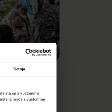
Kuva: Kevin Kallombo.
Tietoja
ästeistä on sivustomme
 evästeitä myös sivustomme
la tapahtuma avautuu