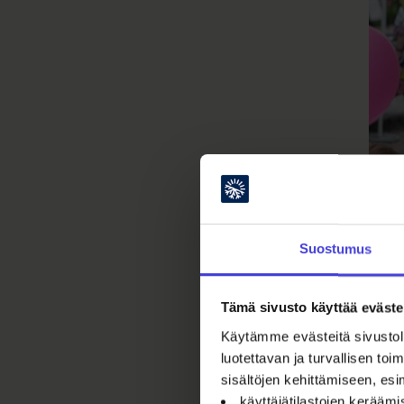
Kesä
Suostumus
Tämä sivusto käyttää eväste
Tu
Käytämme evästeitä sivustoll
luotettavan ja turvallisen t
Alta
sisältöjen kehittämiseen, esi
Oulu
käyttäjätilastojen kerääm