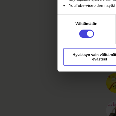
YouTube-videoiden näytt
Suostumuksen
Välttämätön
valinta
Hyväksyn vain välttämä
evästeet