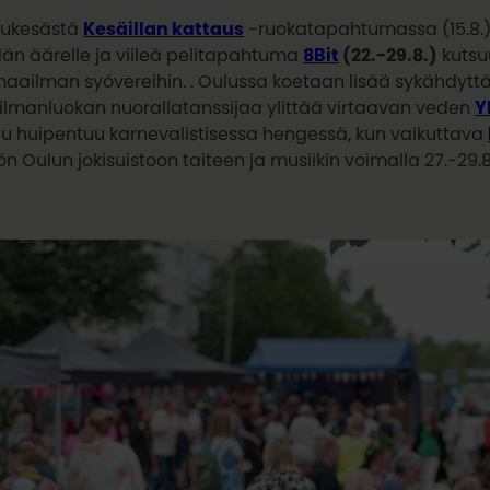
ukesästä
Kesäillan kattaus
-ruokatapahtumassa (15.8.)
än äärelle ja viileä pelitapahtuma
8Bit
(22.-29.8.)
kutsuu
maailman syövereihin. . Oulussa koetaan lisää sykähdytt
lmanluokan nuorallatanssijaa ylittää virtaavan veden
Y
uu huipentuu karnevalistisessa hengessä, kun vaikuttava
ön Oulun jokisuistoon taiteen ja musiikin voimalla 27.-29.8