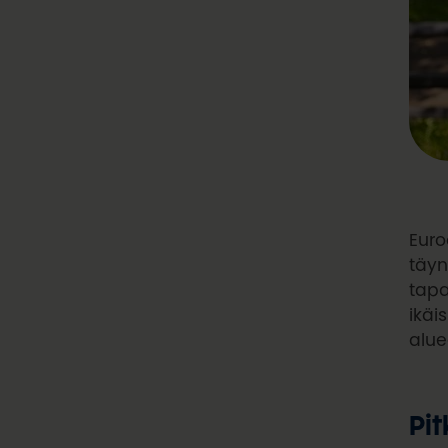
Euro
täyn
tapa
ikäi
alue
Pit