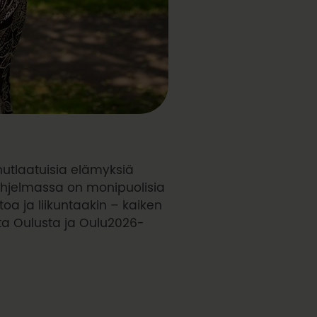
nutlaatuisia elämyksiä
-ohjelmassa on monipuolisia
toa ja liikuntaakin – kaiken
eita Oulusta ja Oulu2026-