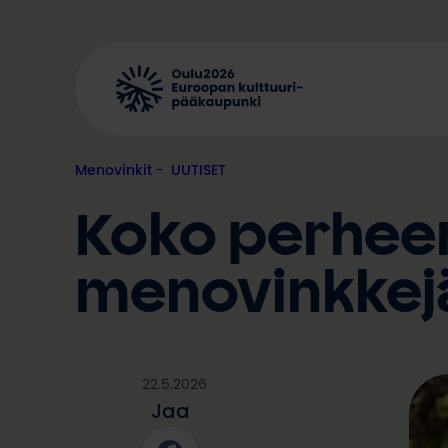
Siirry
sisältöön
Menovinkit
, 
UUTISET
Koko perheen 
menovinkkejä
22.5.2026
Jaa