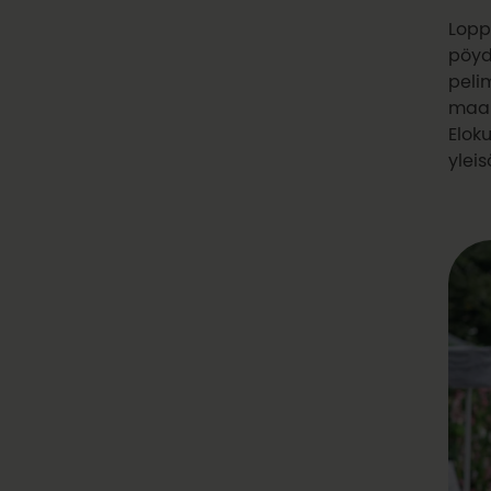
Lopp
pöyd
peli
maai
Elok
yleis