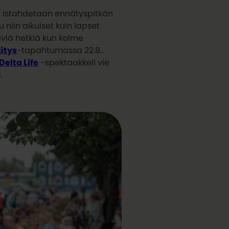
 istahdetaan ennätyspitkän
 niin aikuiset kuin lapset
äviä hetkiä kun kolme
litys
-tapahtumassa 22.8..
Delta Life
-spektaakkeli vie
.