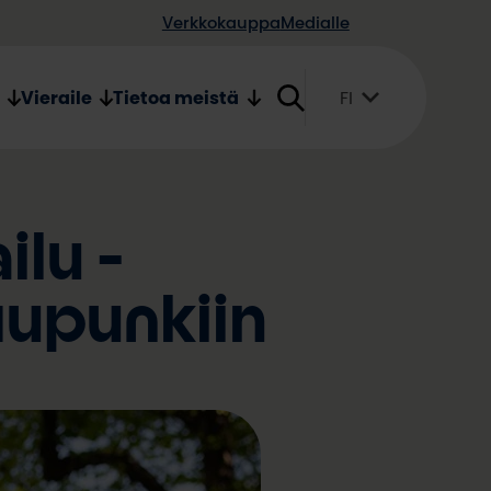
Verkkokauppa
Medialle
Vieraile
Tietoa meistä
FI
Suomi
English
Svenska
ilu -
aupunkiin