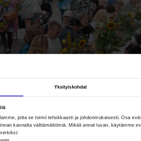
illan kattaus kutsuu yhteiseen pöytään neljättä kertaa. 
Yksityiskohdat
itä
levat tapahtumat lapsiperheille
amme, jotta se toimii tehokkaasti ja johdonmukaisesti. Osa ev
oiminnan kannalta välttämättömiä. Mikäli annat luvan, käytämme
 löydät listan tulevista tapahtumista. Linkkiä painamal
merkiksi:
2026-kalenteriin.
iseen