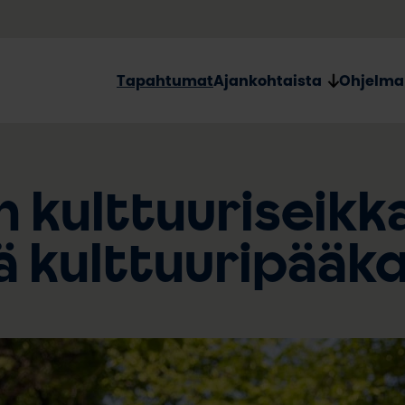
Tapahtumat
Ajankohtaista
Ohjelma
kulttuuriseikka
 kulttuuripääk