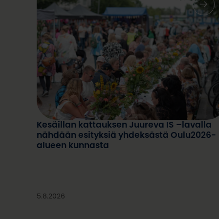
Kesäillan kattauksen Juureva IS –lavalla
Kesäillan kattaus 2025. Kuva: Kevin Kallombo
nähdään esityksiä yhdeksästä Oulu2026-
alueen kunnasta
5.8.2026