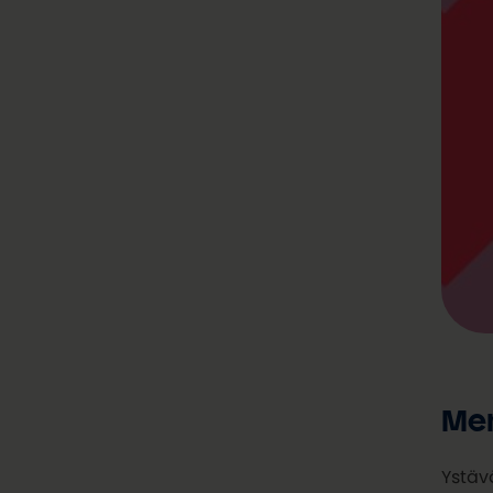
Men
Ystäv