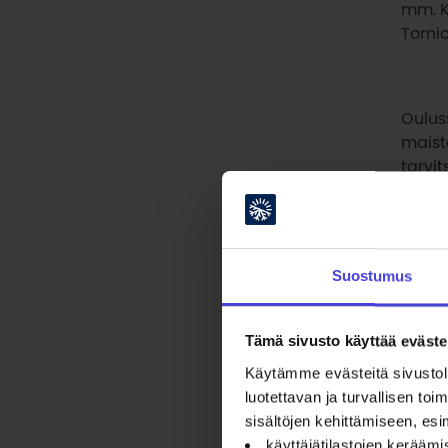
mm. K
Torni
Oulus
maiste
tarvit
Kajaa
tammi
Suostumus
Kemis
puitt
Tämä sivusto käyttää eväste
rajall
Käytämme evästeitä sivustoll
luotettavan ja turvallisen t
sisältöjen kehittämiseen, esi
käyttäjätilastojen kerääm