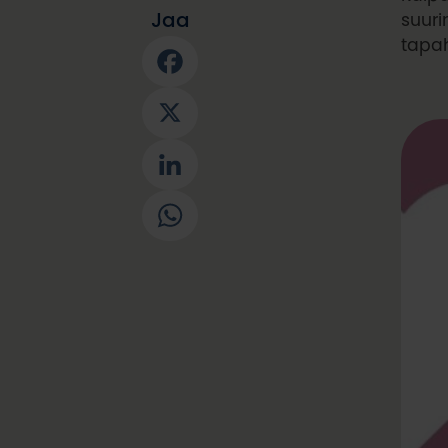
Jaa
suuri
tapah
Facebook
X
LinkedIn
WhatsApp