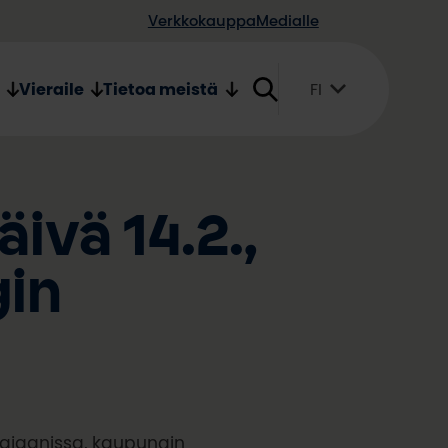
Verkkokauppa
Medialle
Vieraile
Tietoa meistä
FI
Suomi
English
Svenska
vä 14.2.,
gin
Kajaanissa, kaupungin