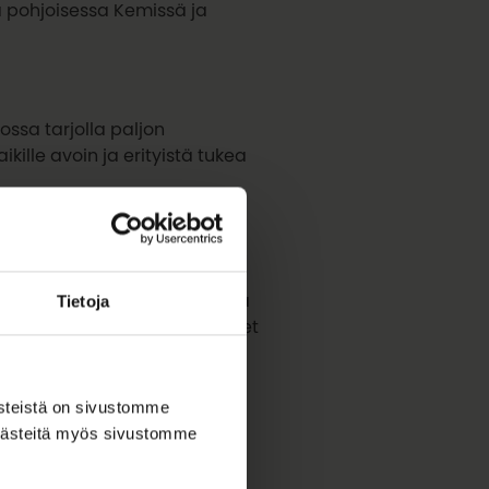
a pohjoisessa Kemissä ja
ssa tarjolla paljon
kille avoin ja erityistä tukea
tutustua lähemmin
ohjoisessa Taivalkoskella ja
Tietoja
rniossa luodaan ainutlaatuiset
kkaus ja kulttuuri kohtaavat
ästeistä on sivustomme
 evästeitä myös sivustomme