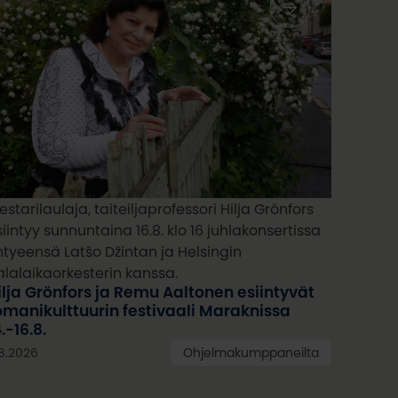
starilaulaja, taiteiljaprofessori Hilja Grönfors
siintyy sunnuntaina 16.8. klo 16 juhlakonsertissa
htyeensä Latšo Džintan ja Helsingin
alalaikaorkesterin kanssa.
ilja Grönfors ja Remu Aaltonen esiintyvät
omanikulttuurin festivaali Maraknissa
.-16.8.
8.2026
Ohjelmakumppaneilta