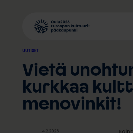
Siirry
sisältöön
UUTISET
Vietä unohtu
kurkkaa kult
menovinkit!
4.2.2026
Kaipa