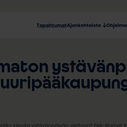
Tapahtumat
Ajankohtaista
Ohjelma
maton ystävänpäi
tuuripääkaupun
atko ideoita ystävänpäivän viettoon? Peli-iltamat 