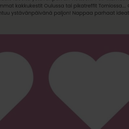
mmat kakkukestit Oulussa tai pikatreffit Torniossa….
tuu ystävänpäivänä paljon! Nappaa parhaat ideat ta