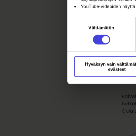
YouTube-videoiden näytt
Suostumuksen
Kai
Välttämätön
valinta
Kultt
löytä
lähte
kultt
Hyväksyn vain välttämä
evästeet
olla 
Palvel
hetke
Oulais