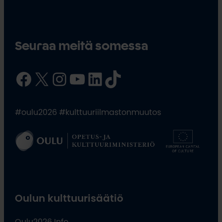
Seuraa meitä somessa
Facebook
X
Instagram
YouTube
LinkedIn
TikTok
#oulu2026 #kulttuuriilmastonmuutos
Oulun kulttuurisäätiö
Oulu2026 Info