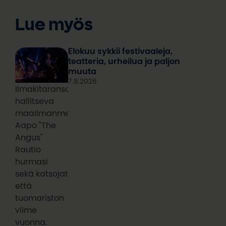
Lue myös
Elokuu sykkii festivaaleja,
teatteria, urheilua ja paljon
muuta
7.8.2026
Ilmakitaransoiton
hallitseva
maailmanmestari
Aapo "The
Angus"
Rautio
hurmasi
sekä katsojat
että
tuomariston
viime
vuonna.