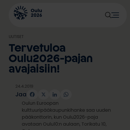
Siirry
sisältöön
UUTISET
Tervetuloa
Oulu2026-pajan
avajaisiin!
24.4.2019
Jaa
Facebook
X
LinkedIn
WhatsApp
Oulun Euroopan
kulttuuripääkaupunkihanke saa uuden
pääkonttorin, kun Oulu2026-paja
avataan Oulu10:n aulaan, Torikatu 10,