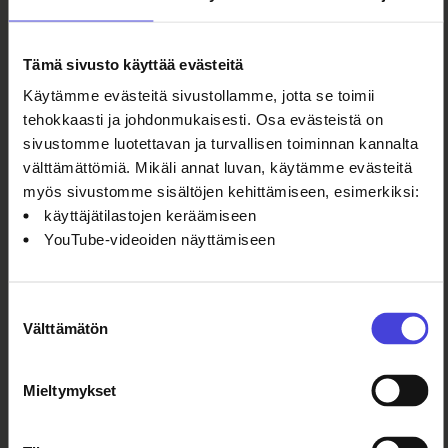
konseptia on
sittemmin
Tämä sivusto käyttää evästeitä
sovellettu yli
40
Käytämme evästeitä sivustollamme, jotta se toimii
kaupungissa
tehokkaasti ja johdonmukaisesti. Osa evästeistä on
ympäri
sivustomme luotettavan ja turvallisen toiminnan kannalta
maailman.
välttämättömiä. Mikäli annat luvan, käytämme evästeitä
Maailmalla menestynyt 100 % City
myös sivustomme sisältöjen kehittämiseen, esimerkiksi:
saa Suomen ensi-iltansa Oulussa
käyttäjätilastojen keräämiseen
14. elokuuta
YouTube-videoiden näyttämiseen
6.8.2026
Ohjelmakumppaneilta
100 % Berlin
kantaesitys
Suostumuksen
nähtiin
Välttämätön
valinta
helmikuussa
2008. Siitä
tuli
Mieltymykset
maailmanlaajuinen
menestys, ja