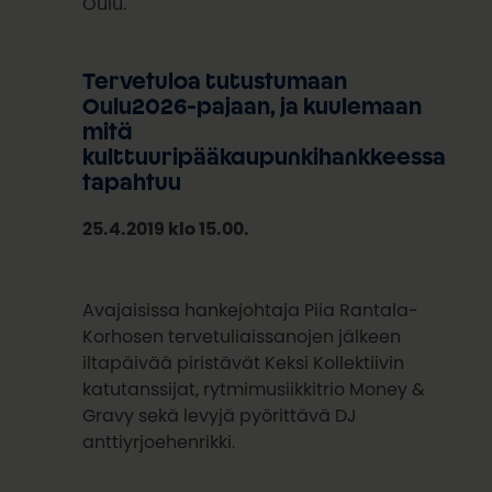
Oulu.
Tervetuloa tutustumaan
Oulu2026-pajaan, ja kuulemaan
mitä
kulttuuripääkaupunkihankkeessa
tapahtuu
25.4.2019 klo 15.00.
Avajaisissa hankejohtaja Piia Rantala-
Korhosen tervetuliaissanojen jälkeen
iltapäivää piristävät Keksi Kollektiivin
katutanssijat, rytmimusiikkitrio Money &
Gravy sekä levyjä pyörittävä DJ
anttiyrjoehenrikki.