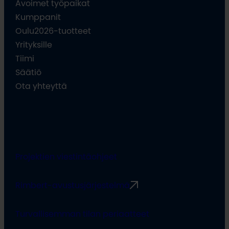
Avoimet työpaikat
Kumppanit
Oulu2026-tuotteet
Yrityksille
Tiimi
Säätiö
Ota yhteyttä
Projektien viestintäohjeet
Rimbert-avustusjärjestelmä
Turvallisemman tilan periaatteet