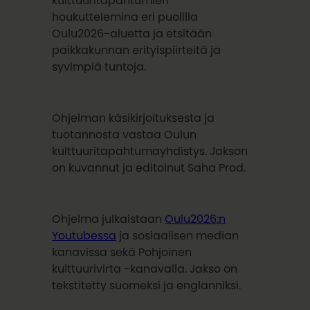
kulttuuritapahtumien
houkuttelemina eri puolilla
Oulu2026-aluetta ja etsitään
paikkakunnan erityispiirteitä ja
syvimpiä tuntoja.
Ohjelman käsikirjoituksesta ja
tuotannosta vastaa Oulun
kulttuuritapahtumayhdistys. Jakson
on kuvannut ja editoinut Saha Prod.
Ohjelma julkaistaan
Oulu2026:n
Youtubessa
ja sosiaalisen median
kanavissa sekä Pohjoinen
kulttuurivirta -kanavalla. Jakso on
tekstitetty suomeksi ja englanniksi.