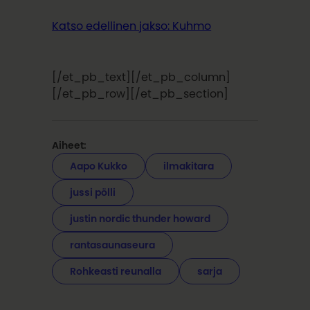
Katso edellinen jakso: Kuhmo
[/et_pb_text][/et_pb_column]
[/et_pb_row][/et_pb_section]
Aiheet:
Aapo Kukko
ilmakitara
jussi pölli
justin nordic thunder howard
rantasaunaseura
Rohkeasti reunalla
sarja