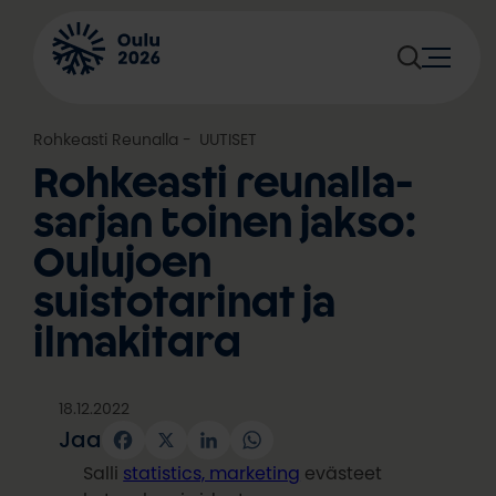
Siirry
sisältöön
Rohkeasti Reunalla
, 
UUTISET
Rohkeasti reunalla-
sarjan toinen jakso:
Oulujoen
suistotarinat ja
ilmakitara
18.12.2022
Jaa
Facebook
X
LinkedIn
WhatsApp
Salli
statistics, marketing
evästeet