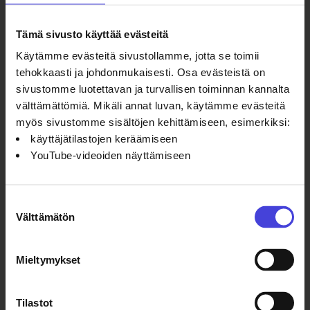
Elokuussa
2026 MM-
Tämä sivusto käyttää evästeitä
kisojen lava
Käytämme evästeitä sivustollamme, jotta se toimii
on suurempi
tehokkaasti ja johdonmukaisesti. Osa evästeistä on
kuin koskaan.
sivustomme luotettavan ja turvallisen toiminnan kannalta
Kuva: Roosa-
välttämättömiä. Mikäli annat luvan, käytämme evästeitä
Maria
myös sivustomme sisältöjen kehittämiseen, esimerkiksi:
Kauppi
käyttäjätilastojen keräämiseen
Sata oululaista nousee ensi
YouTube-videoiden näyttämiseen
viikolla Oulun teatterin suurelle
näyttämölle
6.8.2026
Ohjelmakumppaneilta
100 % Berlin
Suostumuksen
kantaesitys
Välttämätön
valinta
nähtiin
helmikuussa
Mieltymykset
2008. Siitä
tuli
maailmanlaajuinen
Tilastot