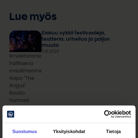
Lue myös
Elokuu sykkii festivaaleja,
teatteria, urheilua ja paljon
muuta
7.8.2026
Ilmakitaransoiton
hallitseva
maailmanmestari
Aapo "The
Angus"
Rautio
hurmasi
sekä katsojat
että
tuomariston
viime
Suostumus
Yksityiskohdat
Tietoja
vuonna.