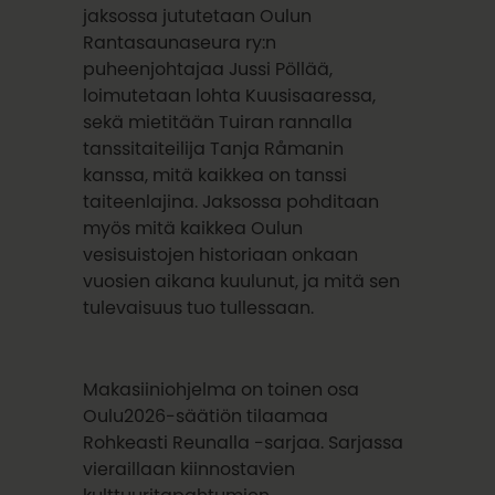
jaksossa jututetaan Oulun
Rantasaunaseura ry:n
puheenjohtajaa Jussi Pöllää,
loimutetaan lohta Kuusisaaressa,
sekä mietitään Tuiran rannalla
tanssitaiteilija Tanja Råmanin
kanssa, mitä kaikkea on tanssi
taiteenlajina. Jaksossa pohditaan
myös mitä kaikkea Oulun
vesisuistojen historiaan onkaan
vuosien aikana kuulunut, ja mitä sen
tulevaisuus tuo tullessaan.
Makasiiniohjelma on toinen osa
Oulu2026-säätiön tilaamaa
Rohkeasti Reunalla -sarjaa. Sarjassa
vieraillaan kiinnostavien