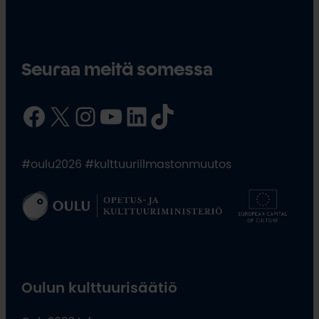
Seuraa meitä somessa
Facebook
X
Instagram
YouTube
LinkedIn
TikTok
#oulu2026 #kulttuuriilmastonmuutos
Oulun kulttuurisäätiö