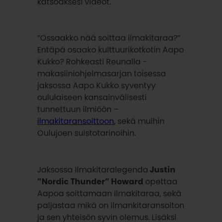
katsoaksesi videot.
”Ossaakko nää soittaa ilmakitaraa?”
Entäpä osaako kulttuurikotkotin Aapo
Kukko? Rohkeasti Reunalla -
makasiiniohjelmasarjan toisessa
jaksossa Aapo Kukko syventyy
oululaiseen kansainvälisesti
tunnettuun ilmiöön –
ilmakitaransoittoon
, sekä muihin
Oulujoen suistotarinoihin.
Jaksossa Ilmakitaralegenda
Justin
”Nordic Thunder” Howard
opettaa
Aapoa soittamaan ilmakitaraa, sekä
paljastaa mikä on ilmankitaransoiton
ja sen yhteisön syvin olemus. Lisäksi