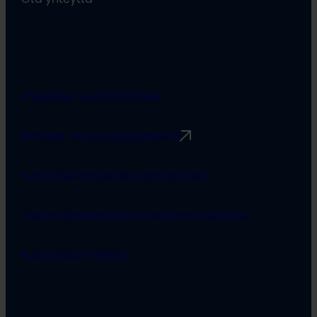
Projektien viestintäohjeet
Rimbert-avustusjärjestelmä
Turvallisemman tilan periaatteet
Tietosuojaseloste
Saavutettavuusseloste
Evästeiden hallinta