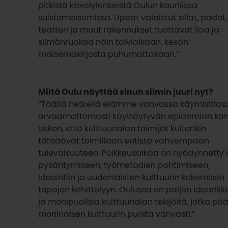
pitkistä kävelylenkeistä Oulun kauniissa
suistomaisemissa. Upeat valaistut sillat, padot,
teatteri ja muut rakennukset tuottavat iloa ja
silmänruokaa näin talviaikaan, kesän
maisemakirjosta puhumattakaan.”
Miltä Oulu näyttää sinun silmin juuri nyt?
”Täällä hetkellä elämme vahvassa käymistilas
arvaamattomasti käyttäytyvän epidemian kan
Uskon, että kulttuurialan toimijat kuitenkin
tähtäävät toimillaan entistä vahvempaan
tulevaisuuteen. Poikkeusaikaa on hyödynnetty
pysähtymiseen, työmetodien pohtimiseen,
ideointiin ja uudenlaisten kulttuurin kokemisen
tapojen kehittelyyn. Oulussa on paljon idearikk
ja monipuolisia kulttuurialan tekijöitä, jotka pit
moninaisen kulttuurin puolta vahvasti.”