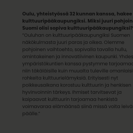
Oulu, yhteistyössä 32 kunnan kanssa, hakee
kulttuuripääkaupungiksi. Miksi juuri pohjoi
Suomi olisi sopiva kulttuuripääkaupungiksi
”Ouluhan on kulttuuripääkaupungiksi Suomen
näkökulmasta juuri paras ja oikea. Olemme
pohjoinen vaihtoehto, sopivalla tavalla hullu,
omintakeinen ja innovatiivinen kaupunki. Yhde
ympäristökuntien kanssa pystymme tarjoama
niin täkäläisille kuin muualta tuleville omanlaisi
rohkeita kulttuurielämyksiä. Erityisesti nyt
poikkeusaikana korostuu kulttuurin ja henkisen
hyvinvoinnin tärkeys. Ihmiset tarvitsevat ja
kaipaavat kulttuurin tarjoamaa henkistä
voimavaraa elämäänsä siinä missä voita leiv
päälle.”