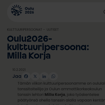
Siirry
sisältöön
KULTTUURIPERSOONAT
, 
UUTISET
Oulu2026-
kulttuuripersoona:
Milla Korja
10.2.2021
Jaa
Facebook
X
LinkedIn
WhatsApp
Tämän viikon kulttuuripersoonamme on oulula
tanssitaiteilija ja Oulun ammattikorkeakoulun
tanssin lehtori
Milla Korja
, joka työskentelee
päätyönsä ohella tanssin alalla vapaan kentä