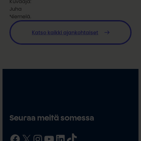
Kuvaaja:
Juha
Niemelä.
Katso kaikki ajankohtaiset
Seuraa meitä somessa
Facebook
X
Instagram
YouTube
LinkedIn
TikTok