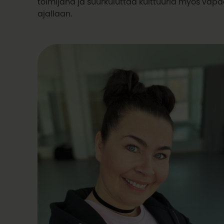
toimijana ja suurkuluttaa kulttuuria myös vap
ajallaan.