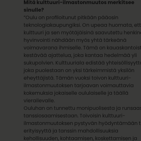
Mitä kulttuuri-ilmastonmuutos merkitsee
sinulle?
”Oulu on profiloitunut pitkään pääosin
teknologiakaupungiksi. On upeaa huomata, et
kulttuuri ja sen myötäjäisinä saavutettu henki
hyvinvointi nähdään myös yhtä tärkeänä
voimavarana ihmiselle. Tämä on kauaskantoist
kestävää ajattelua, joka kantaa hedelmää yli
sukupolvien. Kulttuuriala edistää yhteisöllisyytt
joka puolestaan on yksi tärkeimmistä yksilön
eheyttäjistä. Tämän vuoksi toivon kulttuuri-
ilmastonmuutoksen tarjoavan voimauttavia
kokemuksia jokaiselle oululaiselle ja täällä
vierailevalle.
Ouluhan on tunnettu monipuolisesta ja runsaa
tanssiosaamisestaan. Toivoisin kulttuuri-
ilmastonmuutoksen pystyvän hyödyntämään t
erityisyyttä ja tanssin mahdollisuuksia
kehollisuuden, kohtaamisen, koskettamisen ja