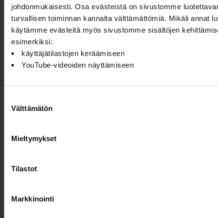
sittemmin
johdonmukaisesti. Osa evästeistä on sivustomme luotettavan
sovellettu yli
turvallisen toiminnan kannalta välttämättömiä. Mikäli annat l
40
käytämme evästeitä myös sivustomme sisältöjen kehittämis
kaupungissa
esimerkiksi:
ympäri
käyttäjätilastojen keräämiseen
maailman.
YouTube-videoiden näyttämiseen
Maailmalla menestynyt 100 % City
saa Suomen ensi-iltansa Oulussa
14. elokuuta
Suostumuksen
6.8.2026
Ohjelmakumppaneilta
100 % Berlin
Välttämätön
valinta
kantaesitys
nähtiin
Mieltymykset
helmikuussa
2008. Siitä
tuli
Tilastot
maailmanlaajuinen
menestys, ja
Markkinointi
konseptia on
sittemmin