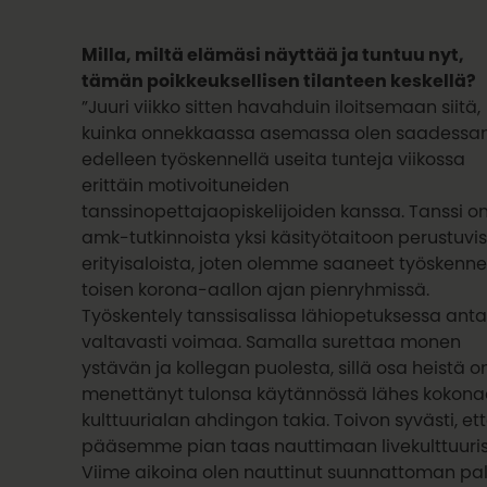
Milla, miltä elämäsi näyttää ja tuntuu nyt,
tämän poikkeuksellisen tilanteen keskellä?
”Juuri viikko sitten havahduin iloitsemaan siitä,
kuinka onnekkaassa asemassa olen saadessan
edelleen työskennellä useita tunteja viikossa
erittäin motivoituneiden
tanssinopettajaopiskelijoiden kanssa. Tanssi o
amk-tutkinnoista yksi käsityötaitoon perustuvi
erityisaloista, joten olemme saaneet työskenne
toisen korona-aallon ajan pienryhmissä.
Työskentely tanssisalissa lähiopetuksessa ant
valtavasti voimaa. Samalla surettaa monen
ystävän ja kollegan puolesta, sillä osa heistä o
menettänyt tulonsa käytännössä lähes kokon
kulttuurialan ahdingon takia. Toivon syvästi, et
pääsemme pian taas nauttimaan livekulttuuris
Viime aikoina olen nauttinut suunnattoman pa