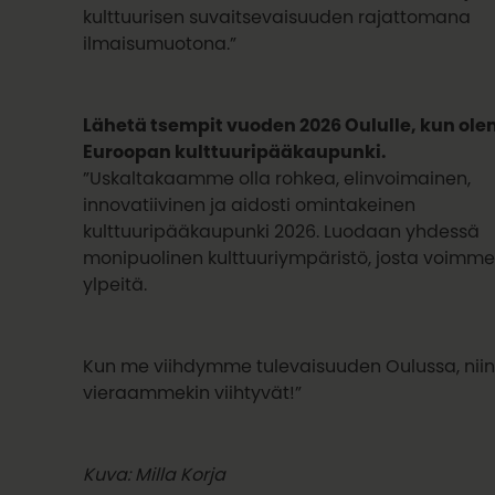
kulttuurisen suvaitsevaisuuden rajattomana
ilmaisumuotona.”
Lähetä tsempit vuoden 2026 Oululle, kun o
Euroopan kulttuuripääkaupunki.
”Uskaltakaamme olla rohkea, elinvoimainen,
innovatiivinen ja aidosti omintakeinen
kulttuuripääkaupunki 2026. Luodaan yhdessä
monipuolinen kulttuuriympäristö, josta voimme
ylpeitä.
Kun me viihdymme tulevaisuuden Oulussa, nii
vieraammekin viihtyvät!”
Kuva: Milla Korja