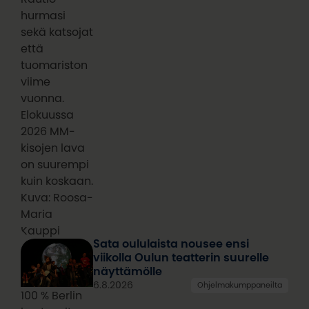
hurmasi
sekä katsojat
että
tuomariston
viime
vuonna.
Elokuussa
2026 MM-
kisojen lava
on suurempi
kuin koskaan.
Kuva: Roosa-
Maria
Kauppi
Sata oululaista nousee ensi
viikolla Oulun teatterin suurelle
näyttämölle
6.8.2026
Ohjelmakumppaneilta
100 % Berlin