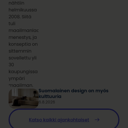
nähtiin
helmikuussa
2008. Siitä
tuli
maailmanlaajuinen
menestys, ja
konseptia on
sittemmin
sovellettu yli
30
kaupungissa
ympäri
maailman.
Suomalainen design on myös
kulttuuria
6.8.2026
Katso kaikki ajankohtaiset