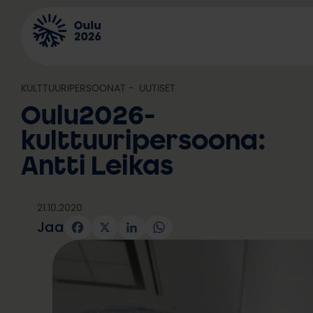
Siirry
sisältöön
KULTTUURIPERSOONAT
, 
UUTISET
Oulu2026-
kulttuuripersoona:
Antti Leikas
21.10.2020
Jaa
Facebook
X
LinkedIn
WhatsApp