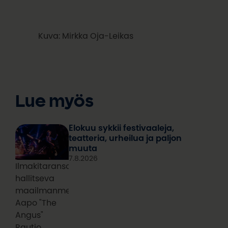
Kuva: Mirkka Oja-Leikas
Lue myös
Elokuu sykkii festivaaleja,
teatteria, urheilua ja paljon
muuta
7.8.2026
Ilmakitaransoiton
hallitseva
maailmanmestari
Aapo "The
Angus"
Rautio