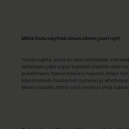
Miltä Oulu näyttää sinun silmin juuri nyt?
”Kaupungilta, jossa on tilaa yllätyksille. Esimer
sellaisesta joka sopisi kypsästi jäykälle aikamie
puhelimeen, haave toteutui helposti, koska löytyi 
käytännössä muutaman puhelun ja whatsapp-vie
Missä muualla tämä voisi onnistua yhtä sukkela