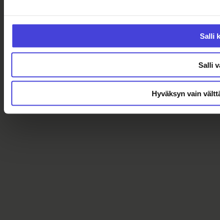
Salli 
Salli v
Hyväksyn vain vältt