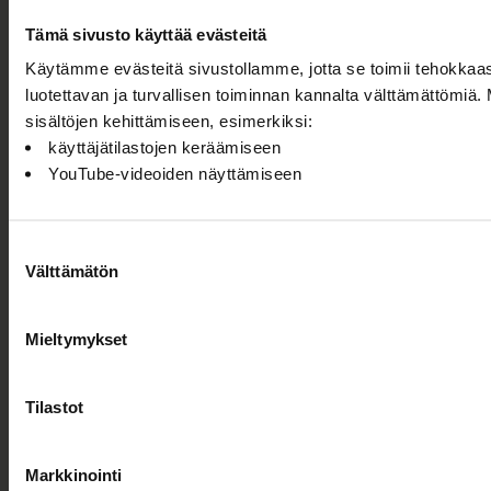
Projektien viestintäohjeet
Tämä sivusto käyttää evästeitä
Rimbert-avustusjärjestelmä
Käytämme evästeitä sivustollamme, jotta se toimii tehokkaa
luotettavan ja turvallisen toiminnan kannalta välttämättömi
sisältöjen kehittämiseen, esimerkiksi:
Turvallisemman tilan periaatteet
käyttäjätilastojen keräämiseen
YouTube-videoiden näyttämiseen
Tietosuojaseloste
Saavutettavuusseloste
Suostumuksen
Evästeiden hallinta
Välttämätön
valinta
Mieltymykset
Tilastot
Markkinointi