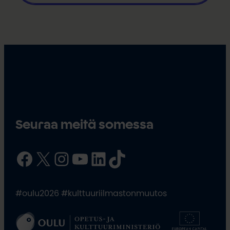
Seuraa meitä somessa
Facebook
X
Instagram
YouTube
LinkedIn
TikTok
#oulu2026 #kulttuuriilmastonmuutos