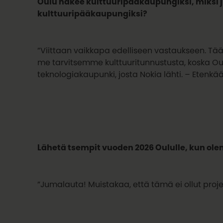
Oulu hakee kulttuuripääkaupungiksi, miksi
kulttuuripääkaupungiksi?
”Viittaan vaikkapa edelliseen vastaukseen. Tää
me tarvitsemme kulttuuritunnustusta, koska Ou
teknologiakaupunki, josta Nokia lähti. – Etenkää
Lähetä tsempit vuoden 2026 Oululle, kun o
”Jumalauta! Muistakaa, että tämä ei ollut proje