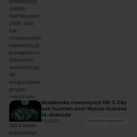
kantaesitys
nähtiin
helmikuussa
2008. Siitä
tuli
maailmanlaajuinen
menestys, ja
konseptia on
sittemmin
sovellettu yli
40
kaupungissa
ympäri
maailman.
Maailmalla menestynyt 100 % City
saa Suomen ensi-iltansa Oulussa
14. elokuuta
6.8.2026
Ohjelmakumppaneilta
100 % Berlin
kantaesitys