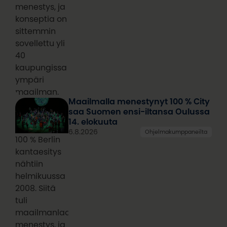
menestys, ja
konseptia on
sittemmin
sovellettu yli
40
kaupungissa
ympäri
maailman.
Maailmalla menestynyt 100 % City
saa Suomen ensi-iltansa Oulussa
14. elokuuta
6.8.2026
Ohjelmakumppaneilta
100 % Berlin
kantaesitys
nähtiin
helmikuussa
2008. Siitä
tuli
maailmanlaajuinen
menestys, ja