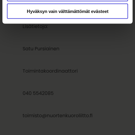
Hyväksyn vain välttämättömät evästeet
Lisätietoja:
Satu Pursiainen
Toimintakoordinaattori
040 5542085
toimisto@nuortenkuoroliitto.fi