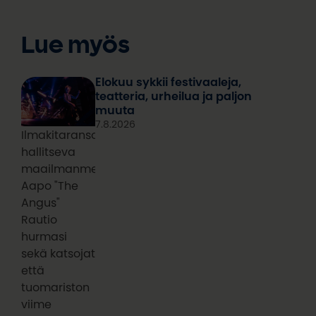
Lue myös
Elokuu sykkii festivaaleja,
teatteria, urheilua ja paljon
muuta
7.8.2026
Ilmakitaransoiton
hallitseva
maailmanmestari
Aapo "The
Angus"
Rautio
hurmasi
sekä katsojat
että
tuomariston
viime