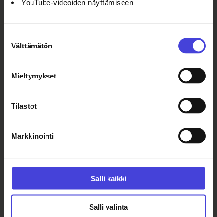
YouTube-videoiden näyttämiseen
Tervetuloa Lasten ja nuorten
laulujuhlille lokakuussa 2026!
Suostumuksen
Välttämätön
valinta
Mieltymykset
Linkit:
Tilastot
Markkinointi
https://ssl.eventilla.com/nuoretaane
t2026
Salli kaikki
https://nuortenkuoroliitto.fi/
Salli valinta