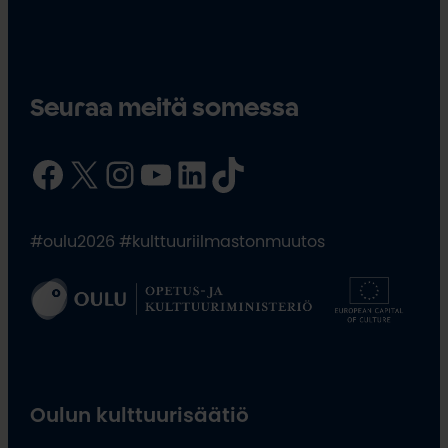
Seuraa meitä somessa
Facebook
X
Instagram
YouTube
LinkedIn
TikTok
#oulu2026 #kulttuuriilmastonmuutos
Oulun kulttuurisäätiö