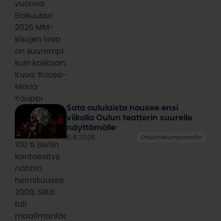
vuonna.
Elokuussa
2026 MM-
kisojen lava
on suurempi
kuin koskaan.
Kuva: Roosa-
Maria
Kauppi
Sata oululaista nousee ensi
viikolla Oulun teatterin suurelle
näyttämölle
6.8.2026
Ohjelmakumppaneilta
100 % Berlin
kantaesitys
nähtiin
helmikuussa
2008. Siitä
tuli
maailmanlaajuinen