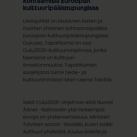
Kohtaamisia Euroopan
kulttuuripääkaupungissa
Laulujuhlat on laulavien lasten ja
nuorten yhteinen kohtaamispaikka
Euroopan kulttuuripääkaupungissa
Oulussa. Tapahtuma on osa
Oulu2026-kulttuuriohjelmaa, jonka
teemana on kulttuuri-
ilmastonmuutos. Tapahtuman
suojelijana toimii tiede- ja
kulttuuriministeri Mari-Leena Talvitie.
Sekä Oulu2026-ohjelman että Nuoret
Äänet -festivaalin yksi tärkeimpiä
arvoja on yhdenvertaisuus. Ministeri
Talvitien sanoin
”Musiikki, kuten kaikki
kulttuuri yhdistää, kuuluu kaikille ja