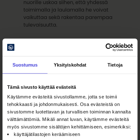
nuorille uskoa siihen, että yhdessä
toimimalla ja laulamalla he voivat
vaikuttaa sekä rakentaa parempaa
tulevaisuutta.
”Tulevaisuuden kuorolaulajat ovat
lapsia ja nuoria nyt. Pidetään siis
yhdessä huolta siitä, että
Suostumus
Yksityiskohdat
Tietoja
suomalainen kuorolaulun perintö
siirtyy myös tuleville sukupolville”,
sanoo
Nuorten Kuoroliiton
Tämä sivusto käyttää evästeitä
puheenjohtaja Anna Matvejeff-
Käytämme evästeitä sivustollamme, jotta se toimii
Haapaniemi.
tehokkaasti ja johdonmukaisesti. Osa evästeistä on
sivustomme luotettavan ja turvallisen toiminnan kannalta
välttämättömiä. Mikäli annat luvan, käytämme evästeitä
Tehdään yhdessä lapsille ja nuorille
myös sivustomme sisältöjen kehittämiseen, esimerkiksi:
ikimuistoinen kokemus!
käyttäjätilastojen keräämiseen