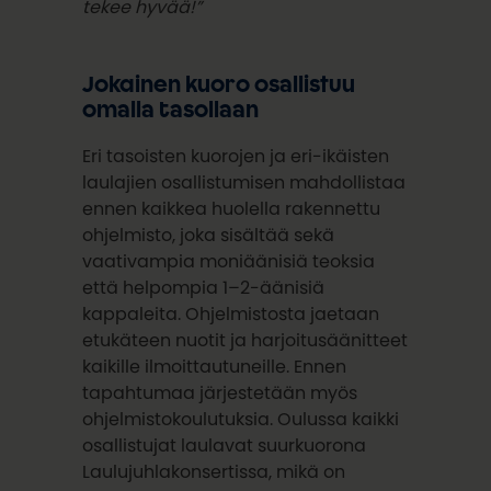
tekee hyvää!”
Jokainen kuoro osallistuu
omalla tasollaan
Eri tasoisten kuorojen ja eri-ikäisten
laulajien osallistumisen mahdollistaa
ennen kaikkea huolella rakennettu
ohjelmisto, joka sisältää sekä
vaativampia moniäänisiä teoksia
että helpompia 1–2-äänisiä
kappaleita. Ohjelmistosta jaetaan
etukäteen nuotit ja harjoitusäänitteet
kaikille ilmoittautuneille. Ennen
tapahtumaa järjestetään myös
ohjelmistokoulutuksia. Oulussa kaikki
osallistujat laulavat suurkuorona
Laulujuhlakonsertissa, mikä on