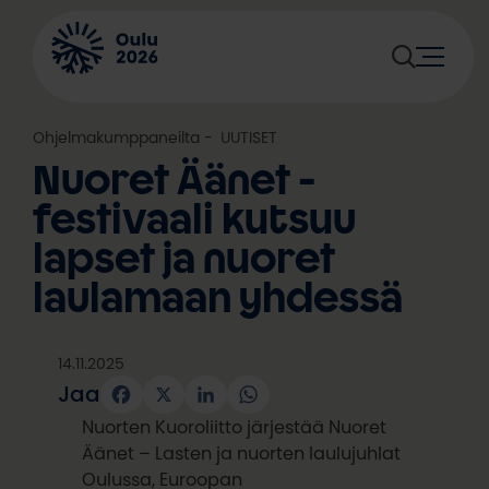
Siirry
sisältöön
Ohjelmakumppaneilta
, 
UUTISET
Nuoret Äänet -
festivaali kutsuu
lapset ja nuoret
laulamaan yhdessä
14.11.2025
Jaa
Facebook
X
LinkedIn
WhatsApp
Nuorten Kuoroliitto järjestää Nuoret
Äänet – Lasten ja nuorten laulujuhlat
Oulussa, Euroopan