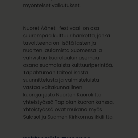
myönteiset vaikutukset.
Nuoret Äänet -festivaali on osa
suurempaa kulttuurihanketta, jonka
tavoitteena on lisätä lasten ja
nuorten laulamista Suomessa ja
vahvistaa kuorolaulun asemaa
osana suomalaista kulttuuriperintöä.
Tapahtuman taiteellisesta
suunnittelusta ja valmisteluista
vastaa valtakunnallinen
kuorojärjestö Nuorten Kuoroliitto
yhteistyössä Tapiolan kuoron kanssa.
Yhteistyössä ovat mukana myös
Sulasol ja Suomen Kirkkomusiikkiliitto.