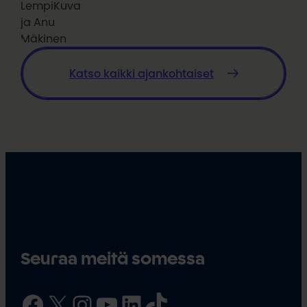
LempiKuva
ja Anu
Mäkinen
Katso kaikki ajankohtaiset
Seuraa meitä somessa
Facebook
X
Instagram
YouTube
LinkedIn
TikTok