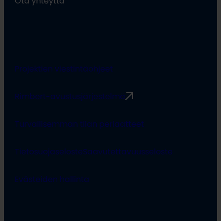
Ota yhteyttä
Projektien viestintäohjeet
Rimbert-avustusjärjestelmä
Turvallisemman tilan periaatteet
Tietosuojaseloste
Saavutettavuusseloste
Evästeiden hallinta