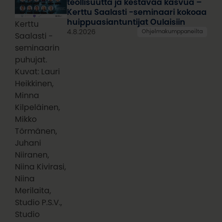
teollisuutta ja kestävää kasvua –
Kerttu Saalasti -seminaari kokoaa
huippuasiantuntijat Oulaisiin
Kerttu
4.8.2026
Ohjelmakumppaneilta
Saalasti -
seminaarin
puhujat.
Kuvat: Lauri
Heikkinen,
Minna
Kilpeläinen,
Mikko
Törmänen,
Juhani
Niiranen,
Niina Kivirasi,
Niina
Merilaita,
Studio P.S.V.,
Studio