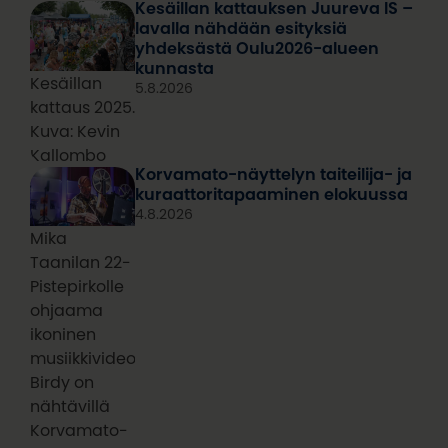
Kesäillan kattauksen Juureva IS –
lavalla nähdään esityksiä
yhdeksästä Oulu2026-alueen
kunnasta
Kesäillan
5.8.2026
kattaus 2025.
Kuva: Kevin
Kallombo
Korvamato-näyttelyn taiteilija- ja
kuraattoritapaaminen elokuussa
4.8.2026
Mika
Taanilan 22-
Pistepirkolle
ohjaama
ikoninen
musiikkivideo
Birdy on
nähtävillä
Korvamato-