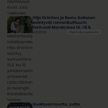
näyttelyssä.
Kuva: Juho
Liukkonen
Hilja Grönfors ja Remu Aaltonen
esiintyvät romanikulttuurin
festivaali Maraknissa 14.-16.8.
4.8.2026
Ohjelmakumppaneilta
Mestarilaulaja,
taiteiljaprofessori
Hilja Grönfors
esiintyy
sunnuntaina
16.8. klo 16
juhlakonsertissa
yhtyeensä
Latšo Džintan
ja Helsingin
Balalaikaorkesterin
kanssa.
Huoltovarmuutta, uutta