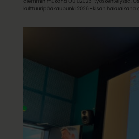
aiemmin mukana Oulu2026-työskentelyssä. Osa 
kulttuuripääkaupunki 2026 -kisan hakuaikana e