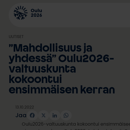
Siirry
sisältöön
UUTISET
”Mahdollisuus ja
yhdessä” Oulu2026-
valtuuskunta
kokoontui
ensimmäisen kerran
13.10.2022
Jaa
Facebook
X
LinkedIn
WhatsApp
Oulu2026-valtuuskunta kokoontui ensimmäiseen ko