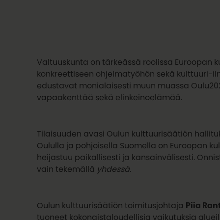
Valtuuskunta on tärkeässä roolissa Euroopan 
konkreettiseen ohjelmatyöhön sekä kulttuuri-
edustavat monialaisesti muun muassa Oulu2026-
vapaakenttää sekä elinkeinoelämää.
Tilaisuuden avasi Oulun kulttuurisäätiön halli
Oululla ja pohjoisella Suomella on Euroopan
heijastuu paikallisesti ja kansainvälisesti. Onn
vain tekemällä
yhdessä
.
Oulun kulttuurisäätiön toimitusjohtaja
Piia Ra
tuoneet kokonaistaloudellisia vaikutuksia aluei