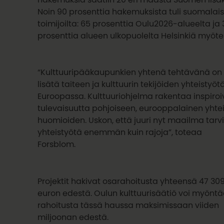
Noin 90 prosenttia hakemuksista tuli suomalais
toimijoilta: 65 prosenttia Oulu2026-alueelta
ja 
prosenttia alueen ulkopuolelta Helsinkiä myöte
“Kulttuuripääkaupunkien yhtenä tehtävänä on
lisätä taiteen ja kulttuurin tekijöiden yhteistyöt
Euroopassa. Kulttuuriohjelma rakentaa inspiro
tulevaisuutta pohjoiseen, eurooppalainen yhte
huomioiden. Uskon, että juuri nyt maailma tarv
yhteistyötä enemmän kuin rajoja”, toteaa
Forsblom.
Projektit hakivat osarahoitusta yhteensä 47 30
euron edestä. Oulun kulttuurisäätiö voi myönt
rahoitusta tässä haussa maksimissaan viiden
miljoonan edestä.