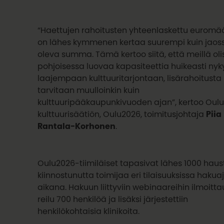
“Haettujen rahoitusten yhteenlaskettu euromä
on lähes kymmenen kertaa suurempi kuin jaos
oleva summa. Tämä kertoo siitä, että meillä oli
pohjoisessa luovaa kapasiteettia huikeasti nyk
laajempaan kulttuuritarjontaan, lisärahoitusta
tarvitaan muulloinkin kuin
kulttuuripääkaupunkivuoden ajan”, kertoo Oul
kulttuurisäätiön, Oulu2026, toimitusjohtaja
Piia
Rantala-Korhonen
.
Oulu2026-tiimiläiset tapasivat lähes 1000 haus
kiinnostunutta toimijaa eri tilaisuuksissa hakua
aikana. Hakuun liittyviin webinaareihin ilmoitta
reilu 700 henkilöä ja lisäksi järjestettiin
henkilökohtaisia klinikoita.