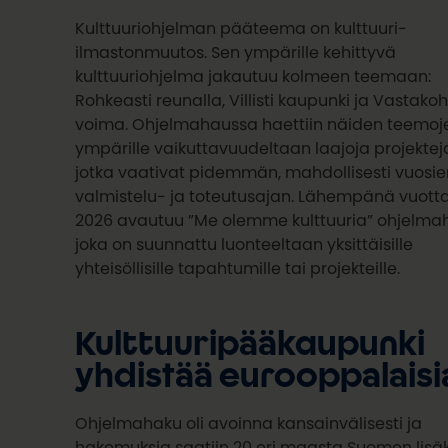
Kulttuuriohjelman pääteema on kulttuuri-
ilmastonmuutos. Sen ympärille kehittyvä
kulttuuriohjelma jakautuu kolmeen teemaan:
Rohkeasti reunalla, Villisti kaupunki ja Vastakoh
voima. Ohjelmahaussa haettiin näiden teemoj
ympärille vaikuttavuudeltaan laajoja projektej
jotka vaativat pidemmän, mahdollisesti vuosie
valmistelu- ja toteutusajan. Lähempänä vuott
2026 avautuu ”Me olemme kulttuuria” ohjelma
joka on suunnattu luonteeltaan yksittäisille
yhteisöllisille tapahtumille tai projekteille.
Kulttuuripääkaupunki
yhdistää eurooppalaisi
Ohjelmahaku oli avoinna kansainvälisesti ja
hakemuksia saatiin 20 eri maasta Suomen lisäk