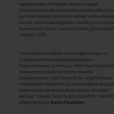
tapahtumista. Pohjoinen Suomi nousee
maailmankartalle ennennäkemättömällä taval
kun suomalaiset ja kansainväliset kulttuuriosaa
luovat uutta kaupungeissa, maalla ja luonnoss
Kyseessä on usean vuoden matka, joka huipen
vuoteen 2026.
”Ensimmäinen kaikille avoin ohjelmahaku oli
Euroopan kulttuuripääkaupunkikisan
hakuvaiheessa. Saimme jo silloin kunnianhimoi
hakemuksia, joiden pohjalta rakentui
hakukirjamme. Olen tyytyväinen ohjelmahaun
hakemusten määrään, ja innolla alamme tutu
hakemuksiin yhdessä ulkopuolisten arvioijien
kanssa”, toteaa Oulun kulttuurisäätiön, Oulu202
ohjelmajohtaja
Samu Forsblom
.