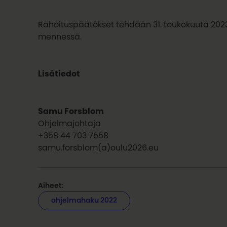
Rahoituspäätökset tehdään 31. toukokuuta 202
mennessä.
Lisätiedot
Samu Forsblom
Ohjelmajohtaja
+358 44 703 7558
samu.forsblom(a)oulu2026.eu
Aiheet:
ohjelmahaku 2022