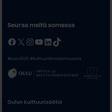
Seuraa meitä somessa
Facebook
X
Instagram
YouTube
LinkedIn
TikTok
#oulu2026 #kulttuuriilmastonmuutos
Oulun kulttuurisäätiö