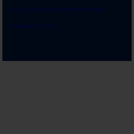
Tietosuojaseloste
Saavutettavuusseloste
Evästeiden hallinta