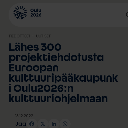
Siirry
sisältöön
TIEDOTTEET
, 
UUTISET
Lähes 300
projektiehdotusta
Euroopan
kulttuuripääkaupunk
i Oulu2026:n
kulttuuriohjelmaan
13.12.2022
Jaa
Facebook
X
LinkedIn
WhatsApp