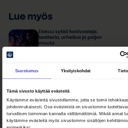
Lue myös
Elokuu sykkii festivaaleja,
teatteria, urheilua ja paljon
muuta
7.8.2026
Ilmakitaransoiton
hallitseva
maailmanmestari
Suostumus
Yksityiskohdat
Tieto
Aapo "The
Angus"
Rautio
Tämä sivusto käyttää evästeitä
hurmasi
Käytämme evästeitä sivustollamme, jotta se toimii tehokkaast
sekä katsojat
johdonmukaisesti. Osa evästeistä on sivustomme luotettavan
että
turvallisen toiminnan kannalta välttämättömiä. Mikäli annat l
tuomariston
käytämme evästeitä myös sivustomme sisältöjen kehittämis
viime
esimerkiksi: