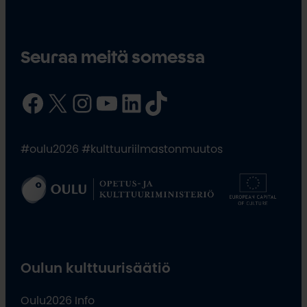
Seuraa meitä somessa
Facebook
X
Instagram
YouTube
LinkedIn
TikTok
#oulu2026 #kulttuuriilmastonmuutos
Oulun kulttuurisäätiö
Oulu2026 Info