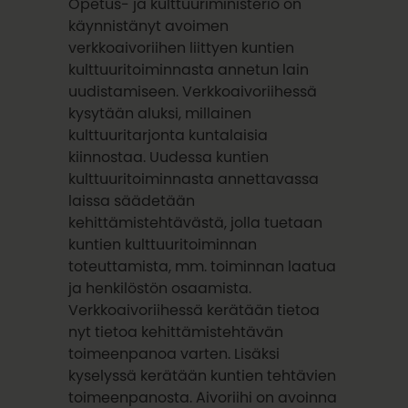
Opetus- ja kulttuuriministeriö on
käynnistänyt avoimen
verkkoaivoriihen liittyen kuntien
kulttuuritoiminnasta annetun lain
uudistamiseen. Verkkoaivoriihessä
kysytään aluksi, millainen
kulttuuritarjonta kuntalaisia
kiinnostaa. Uudessa kuntien
kulttuuritoiminnasta annettavassa
laissa säädetään
kehittämistehtävästä, jolla tuetaan
kuntien kulttuuritoiminnan
toteuttamista, mm. toiminnan laatua
ja henkilöstön osaamista.
Verkkoaivoriihessä kerätään tietoa
nyt tietoa kehittämistehtävän
toimeenpanoa varten. Lisäksi
kyselyssä kerätään kuntien tehtävien
toimeenpanosta. Aivoriihi on avoinna