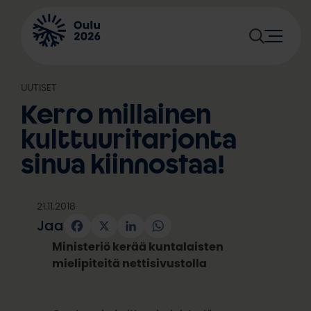
Siirry
sisältöön
UUTISET
Kerro millainen
kulttuuritarjonta
sinua kiinnostaa!
21.11.2018
Jaa
Facebook
X
LinkedIn
WhatsApp
Ministeriö kerää kuntalaisten
mielipiteitä nettisivustolla