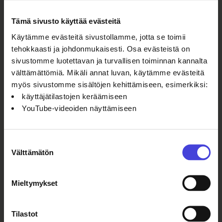
helmikuussa
Tämä sivusto käyttää evästeitä
2008. Siitä
tuli
Käytämme evästeitä sivustollamme, jotta se toimii
maailmanlaajuinen
tehokkaasti ja johdonmukaisesti. Osa evästeistä on
menestys, ja
sivustomme luotettavan ja turvallisen toiminnan kannalta
konseptia on
välttämättömiä. Mikäli annat luvan, käytämme evästeitä
sittemmin
myös sivustomme sisältöjen kehittämiseen, esimerkiksi:
sovellettu yli
käyttäjätilastojen keräämiseen
40
YouTube-videoiden näyttämiseen
kaupungissa
ympäri
maailman.
Suostumuksen
Maailmalla menestynyt 100 % City
Välttämätön
valinta
saa Suomen ensi-iltansa Oulussa
14. elokuuta
6.8.2026
Ohjelmakumppaneilta
Mieltymykset
100 % Berlin
kantaesitys
nähtiin
Tilastot