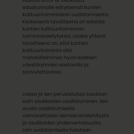
Hallitus antoi 18. lokakuuta
eduskunnalle esityksensä kuntien
kulttuuritoimintalain uudistamisesta.
Keskeisenä tavoitteena on edistää
kuntien kulttuuritoiminnan
toimintaedellytyksiä. Lisäksi yhtenä
tavoitteena on, että kuntien
kulttuuritoiminta olisi
mahdollisimman hyvin kaikkien
väestöryhmien saatavilla ja
saavutettavissa.
Laissa ja sen perusteluissa tuodaan
esiin asukkaiden osallistuminen. Sen
avulla osallistumisella
vahvistettaisiin demokratiakehitystä
ja asukkaiden yhdenvertaisuutta.
Lain uudistamisella halutaan