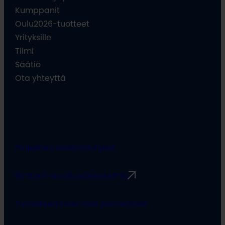
Kumppanit
Oulu2026-tuotteet
Yrityksille
Tiimi
Säätiö
Ota yhteyttä
Projektien viestintäohjeet
Rimbert-avustusjärjestelmä
Turvallisemman tilan periaatteet