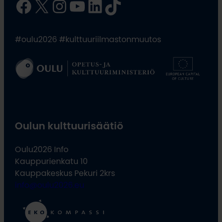
Facebook
X
Instagram
YouTube
LinkedIn
TikTok
#oulu2026 #kulttuuriilmastonmuutos
Oulun kulttuurisäätiö
Oulu2026 Info
Kauppurienkatu 10
Kauppakeskus Pekuri 2krs
info@oulu2026.eu