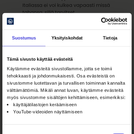
Italiassa ei voi kulkea vapaasti missä
tahansa, sillä tarvitset
maanomistajan luvan. Onneksi
sielläkin on alueita, esimerkiksi
kuntien omistuksessa, joilla voi kulkea
Suostumus
Yksityiskohdat
Tietoja
vapaasti, pitää vain tietää missä ne
ovat. Kävely paljastaa tällä tavoin
aina jotain siitä, miten yhteiskunta on
Tämä sivusto käyttää evästeitä
järjestänyt suhteensa maahan: keille
Käytämme evästeitä sivustollamme, jotta se toimii
se on avoin, keille suljettu, ja mitä se
tehokkaasti ja johdonmukaisesti. Osa evästeistä on
vaatii.”
sivustomme luotettavan ja turvallisen toiminnan kannalta
välttämättömiä. Mikäli annat luvan, käytämme evästeitä
myös sivustomme sisältöjen kehittämiseen, esimerkiksi:
Millainen on suhteesi ruokaan
käyttäjätilastojen keräämiseen
tämän esityksen kontekstissa?
YouTube-videoiden näyttämiseen
Eija:
Suostumuksen