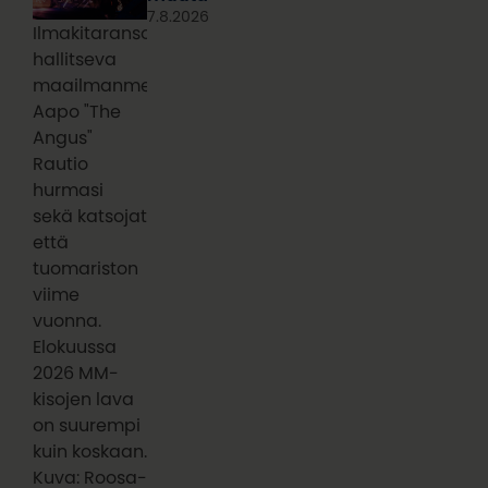
7.8.2026
Ilmakitaransoiton
hallitseva
maailmanmestari
Aapo "The
Angus"
Rautio
hurmasi
sekä katsojat
että
tuomariston
viime
vuonna.
Elokuussa
2026 MM-
kisojen lava
on suurempi
kuin koskaan.
Kuva: Roosa-