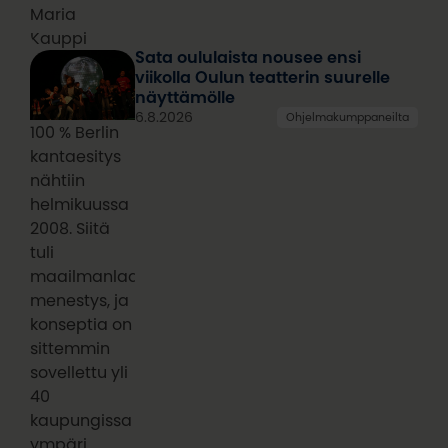
Maria
Kauppi
Sata oululaista nousee ensi
viikolla Oulun teatterin suurelle
näyttämölle
6.8.2026
Ohjelmakumppaneilta
100 % Berlin
kantaesitys
nähtiin
helmikuussa
2008. Siitä
tuli
maailmanlaajuinen
menestys, ja
konseptia on
sittemmin
sovellettu yli
40
kaupungissa
ympäri