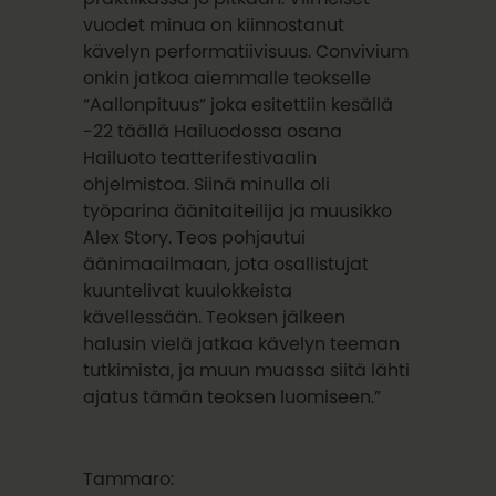
vuodet minua on kiinnostanut
kävelyn performatiivisuus. Convivium
onkin jatkoa aiemmalle teokselle
“Aallonpituus” joka esitettiin kesällä
-22 täällä Hailuodossa osana
Hailuoto teatterifestivaalin
ohjelmistoa. Siinä minulla oli
työparina äänitaiteilija ja muusikko
Alex Story. Teos pohjautui
äänimaailmaan, jota osallistujat
kuuntelivat kuulokkeista
kävellessään. Teoksen jälkeen
halusin vielä jatkaa kävelyn teeman
tutkimista, ja muun muassa siitä lähti
ajatus tämän teoksen luomiseen.”
Tammaro: