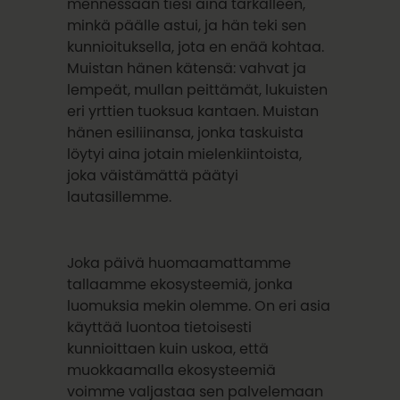
mennessään tiesi aina tarkalleen,
minkä päälle astui, ja hän teki sen
kunnioituksella, jota en enää kohtaa.
Muistan hänen kätensä: vahvat ja
lempeät, mullan peittämät, lukuisten
eri yrttien tuoksua kantaen. Muistan
hänen esiliinansa, jonka taskuista
löytyi aina jotain mielenkiintoista,
joka väistämättä päätyi
lautasillemme.
Joka päivä huomaamattamme
tallaamme ekosysteemiä, jonka
luomuksia mekin olemme. On eri asia
käyttää luontoa tietoisesti
kunnioittaen kuin uskoa, että
muokkaamalla ekosysteemiä
voimme valjastaa sen palvelemaan