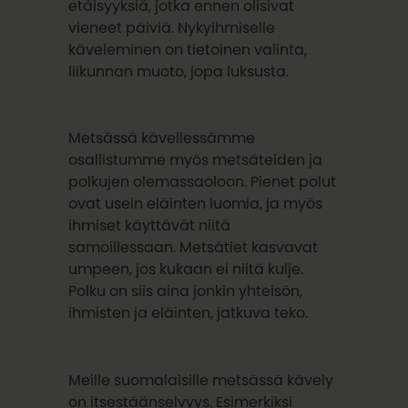
etäisyyksiä, jotka ennen olisivat
vieneet päiviä. Nykyihmiselle
käveleminen on tietoinen valinta,
liikunnan muoto, jopa luksusta.
Metsässä kävellessämme
osallistumme myös metsäteiden ja
polkujen olemassaoloon. Pienet polut
ovat usein eläinten luomia, ja myös
ihmiset käyttävät niitä
samoillessaan. Metsätiet kasvavat
umpeen, jos kukaan ei niitä kulje.
Polku on siis aina jonkin yhteisön,
ihmisten ja eläinten, jatkuva teko.
Meille suomalaisille metsässä kävely
on itsestäänselvyys. Esimerkiksi