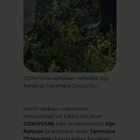
CONVIVIUM esityksen taiteilijat Eija
Ranta ja Tammaro Chiacchio
Heinä-elokuun vaihteessa
Hailuodossa voi kokea esityksen
CONVIVIUM
, joka on liiketaiteilija
Eija
Rannan
ja arkkitehti-kokki
Tammaro
Chiacchio
n luoma esitys. Se alkaa