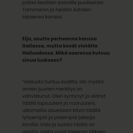
palaa kesäisin saarelle puolisonsa
Tammaron ja heidän kahden
lapsensa kanssa.
Eija, asutte perheenne kanssa
Italiassa, mutta kesät vietätte
Hailuodossa. Mikä saaressa kutsuu
sinua luokseen?
“Hailuoto tuntuu kodilta. Iän myötä
omien juurien merkitys on
vahvistunut. Olen syntynyt ja elänyt
täällä lapsuuteni ja nuoruuteni,
ulkomailla asuessani kävin täällä
lyhyempiä ja pidempiä jaksoja
lomilla. Valo ja luonto täällä on
asioita, joista vuosi toisensa jälkeen