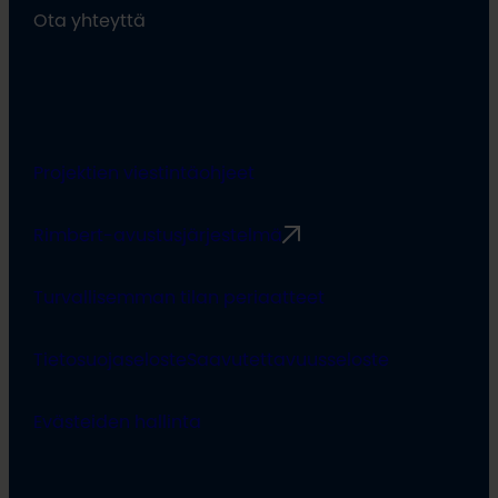
Ota yhteyttä
Projektien viestintäohjeet
Rimbert-avustusjärjestelmä
Turvallisemman tilan periaatteet
Tietosuojaseloste
Saavutettavuusseloste
Evästeiden hallinta