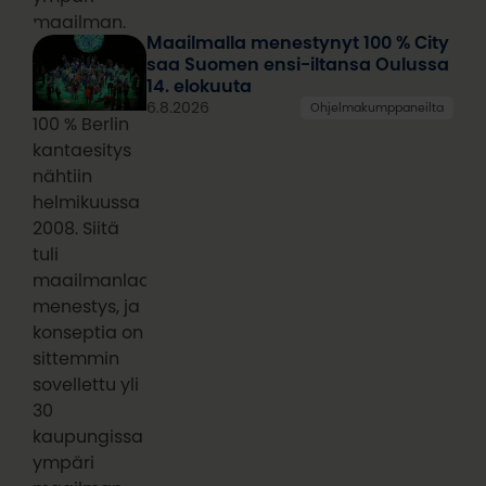
maailman.
Maailmalla menestynyt 100 % City
saa Suomen ensi-iltansa Oulussa
14. elokuuta
6.8.2026
Ohjelmakumppaneilta
100 % Berlin
kantaesitys
nähtiin
helmikuussa
2008. Siitä
tuli
maailmanlaajuinen
menestys, ja
konseptia on
sittemmin
sovellettu yli
30
kaupungissa
ympäri