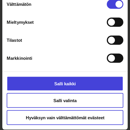
Välttämätön
valinta
“Meidän päivittäisessä elämässä
Mieltymykset
syöminen ja ruokailu on hyvin
tärkeää. Mietimme mitä syödä,
milloin syödä ja kun syödään,
Tilastot
mietitään jo mitä seuraavaksi
syödään. Yhdessä syöminen on
jakamista, läsnäoloa ja huolenpitoa.
Markkinointi
Ruoanlaitto toiselle on altruistinen
teko ja kaunis kaikessa
arkisuudessaan. Tämä hoivan ele on
Salli kaikki
myös yksi teoksen ytimessä olevista
ajatuksista.”
Salli valinta
Tammaro:
Hyväksyn vain välttämättömät evästeet