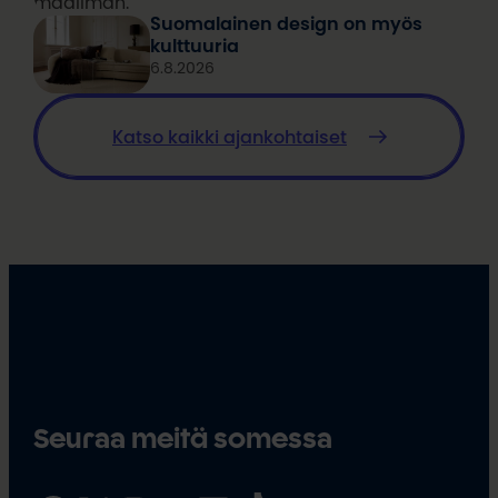
maailman.
Suomalainen design on myös
kulttuuria
6.8.2026
Katso kaikki ajankohtaiset
Seuraa meitä somessa