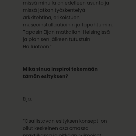
missä minulla on edelleen asunto ja
missä jatkan työskentelyä
arkkitehtina, erikoistuen
museoinstallaatioihin ja tapahtumiin.
Tapasin Eijan matkallani Helsingissä
ja pian sen jälkeen tutustuin
Hailuotoon.”
Mikä sinua inspiroi tekemään
tämän esityksen?
Eija:
“Osallistavan esityksen konsepti on
ollut keskeinen osa omassa
praktiikassa jo pitkään. Viimeiset