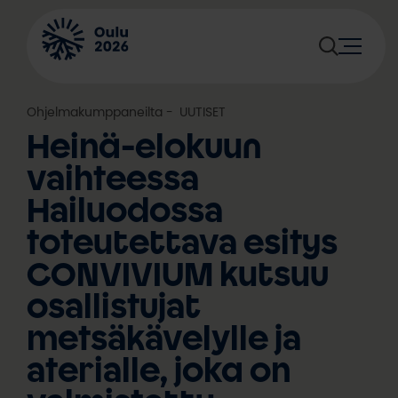
Siirry
sisältöön
Ohjelmakumppaneilta
, 
UUTISET
Heinä-elokuun
vaihteessa
Hailuodossa
toteutettava esitys
CONVIVIUM kutsuu
osallistujat
metsäkävelylle ja
aterialle, joka on