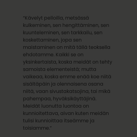
“Kävelyt pelloilla, metsässä
kulkeminen, sen hengittäminen, sen
kuunteleminen, sen tarkkailu, sen
koskettaminen, jopa sen
maistaminen on mitä tällä teoksella
ehdotamme. Kaikki se on
yksinkertaista, koska meidät on tehty
samoista elementeistä; mutta
vaikeaa, koska emme enää koe niitä
sisältäpäin ja olennaisena osana
niitä, vaan sivustakatsojina, tai mikä
pahempaa, hyväksikäyttäjinä.
Meidät luonutta luontoa on
kunnioitettava, aivan kuten meidän
tulisi kunnioittaa itseämme ja
toisiamme.”