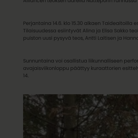
Alliancen teoksen äärellä Nätteporin rannassa k
Perjantaina 14.6. klo 15.30 alkaen Taideaitoilla 
Tilaisuudessa esiintyvät Alina ja Elisa Sakko te
puiston uusi pysyvä teos, Antti Laitisen ja Hann
Sunnuntaina voi osallistua liikunnalliseen perfo
avajaisviikonloppu päättyy kuraattorien esittely
14.