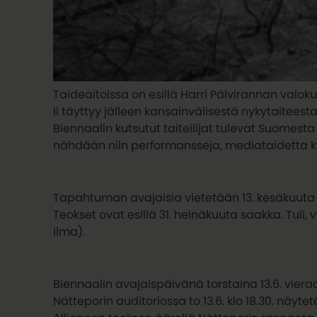
Taideaitoissa on esillä Harri Pälvirannan valoku
Ii täyttyy jälleen kansainvälisestä nykytaitees
Biennaalin kutsutut taiteilijat tulevat Suomest
nähdään niin performansseja, mediataidetta ku
Tapahtuman avajaisia vietetään 13. kesäkuuta 
Teokset ovat esillä 31. heinäkuuta saakka. Tuli,
ilma).
Biennaalin avajaispäivänä torstaina 13.6. viera
Nätteporin auditoriossa to 13.6. klo 18.30. näyt