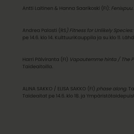
Antti Laitinen & Hanna Saarikoski (FI):
Fenixpuu.
Andrea Palasti (RS
) Fitness for Unlikely Species: 
pe 14.6. klo 14. KulttuuriKauppila ja su klo 11. Läh
Harri Pälviranta (FI)
Vapautemme hinta / The Pri
Taideaitoilla.
ALINA SAKKO / ELISA SAKKO (FI)
phase along
. T
Taideaitat pe 14.6. klo 18. ja Ympäristötaidepuisto