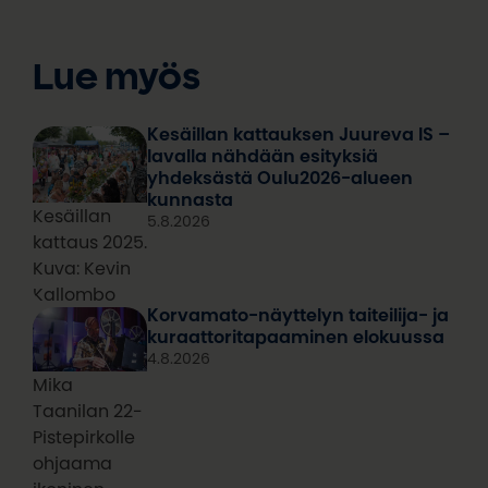
Lue myös
Kesäillan kattauksen Juureva IS –
lavalla nähdään esityksiä
yhdeksästä Oulu2026-alueen
kunnasta
Kesäillan
5.8.2026
kattaus 2025.
Kuva: Kevin
Kallombo
Korvamato-näyttelyn taiteilija- ja
kuraattoritapaaminen elokuussa
4.8.2026
Mika
Taanilan 22-
Pistepirkolle
ohjaama