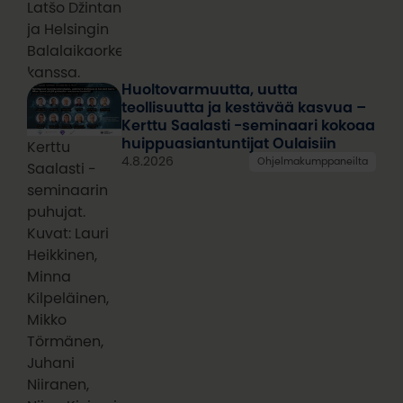
Latšo Džintan
ja Helsingin
Balalaikaorkesterin
kanssa.
Huoltovarmuutta, uutta
teollisuutta ja kestävää kasvua –
Kerttu Saalasti -seminaari kokoaa
huippuasiantuntijat Oulaisiin
Kerttu
4.8.2026
Ohjelmakumppaneilta
Saalasti -
seminaarin
puhujat.
Kuvat: Lauri
Heikkinen,
Minna
Kilpeläinen,
Mikko
Törmänen,
Juhani
Niiranen,