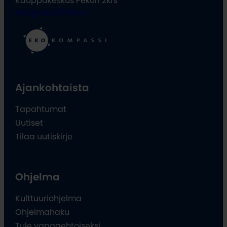
info@oulu2026.eu
Ajankohtaista
Tapahtumat
Uutiset
Tilaa uutiskirje
Ohjelma
Kulttuuriohjelma
Ohjelmahaku
Tule vapaaehtoiseksi