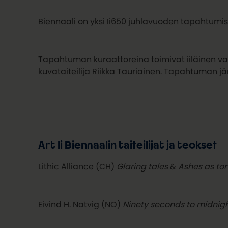
Biennaali on yksi Ii650 juhlavuoden tapahtum
Tapahtuman kuraattoreina toimivat iiläinen val
kuvataiteilija Riikka Tauriainen. Tapahtuman jä
Art Ii Biennaalin taiteilijat ja teokset
Lithic Alliance (CH)
Glaring tales
&
Ashes as ton
Eivind H. Natvig (NO)
Ninety seconds to midnig