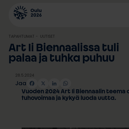
Siirry
sisältöön
TAPAHTUMAT
, 
UUTISET
Art Ii Biennaalissa tuli
palaa ja tuhka puhuu
28.5.2024
Jaa
Facebook
X
LinkedIn
WhatsApp
Vuoden 2024 Art Ii Biennaalin teema on
tuhovoimaa ja kykyä luoda uutta.