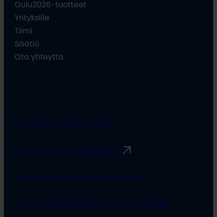
Oulu2026-tuotteet
Yrityksille
Tiimi
Säätiö
Ota yhteyttä
Projektien viestintäohjeet
Rimbert-avustusjärjestelmä
Turvallisemman tilan periaatteet
Tietosuojaseloste
Saavutettavuusseloste