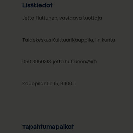
Lisätiedot
Jetta Huttunen, vastaava tuottaja
Taidekeskus KulttuuriKauppila, Iin kunta
050 3950313, jetta.huttunen@ii.fi
Kauppilantie 15, 91100 Ii
Tapahtumapaikat