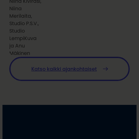
Niina Kivirasi,
Niina
Merilaita,
Studio P.S.V.,
Studio
LempiKuva
ja Anu
Mäkinen
Katso kaikki ajankohtaiset