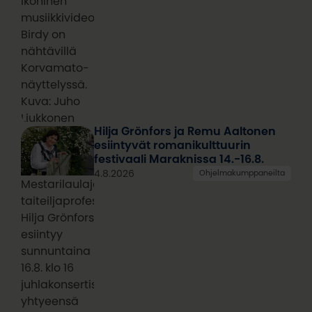
ikoninen
musiikkivideo
Birdy on
nähtävillä
Korvamato-
näyttelyssä.
Kuva: Juho
Liukkonen
Hilja Grönfors ja Remu Aaltonen
esiintyvät romanikulttuurin
festivaali Maraknissa 14.-16.8.
4.8.2026
Ohjelmakumppaneilta
Mestarilaulaja,
taiteiljaprofessori
Hilja Grönfors
esiintyy
sunnuntaina
16.8. klo 16
juhlakonsertissa
yhtyeensä