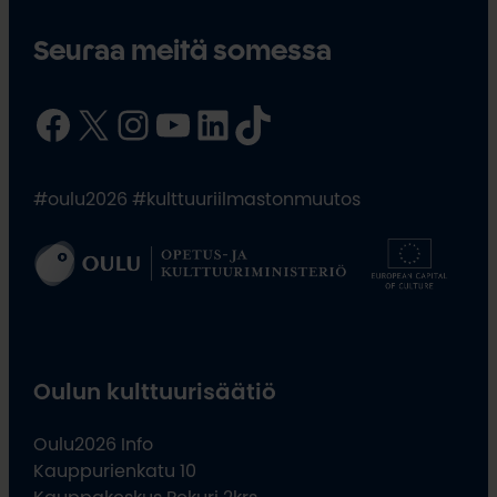
Seuraa meitä somessa
Facebook
X
Instagram
YouTube
LinkedIn
TikTok
#oulu2026 #kulttuuriilmastonmuutos
Oulun kulttuurisäätiö
Oulu2026 Info
Kauppurienkatu 10
Kauppakeskus Pekuri 2krs