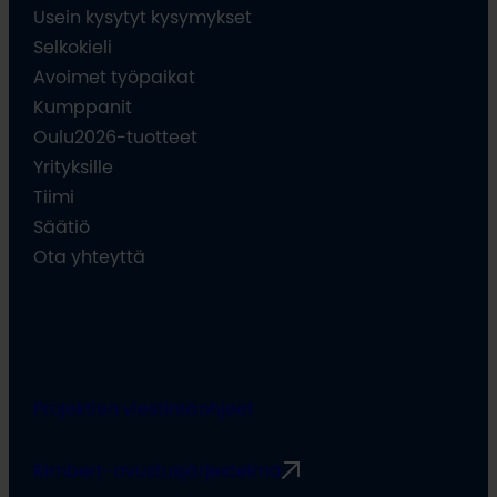
Usein kysytyt kysymykset
Selkokieli
Avoimet työpaikat
Kumppanit
Oulu2026-tuotteet
Yrityksille
Tiimi
Säätiö
Ota yhteyttä
Projektien viestintäohjeet
Rimbert-avustusjärjestelmä