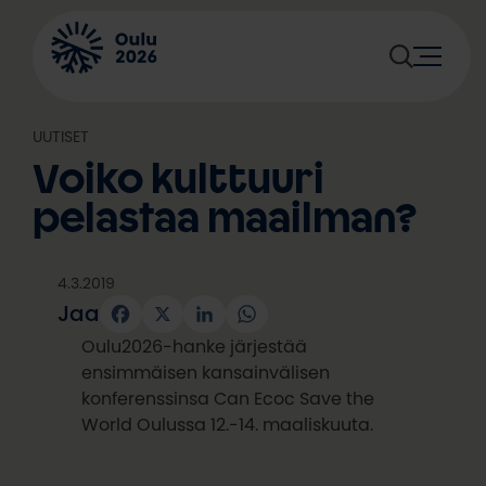
Siirry
sisältöön
UUTISET
Voiko kulttuuri
pelastaa maailman?
4.3.2019
Jaa
Facebook
X
LinkedIn
WhatsApp
Oulu2026-hanke järjestää
ensimmäisen kansainvälisen
konferenssinsa Can Ecoc Save the
World Oulussa 12.-14. maaliskuuta.