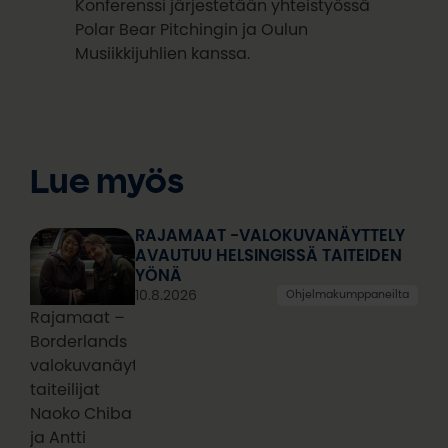
Konferenssi järjestetään yhteistyössä
Polar Bear Pitchingin ja Oulun
Musiikkijuhlien kanssa.
Lue myös
RAJAMAAT -VALOKUVANÄYTTELY
AVAUTUU HELSINGISSÄ TAITEIDEN
YÖNÄ
10.8.2026
Ohjelmakumppaneilta
Rajamaat –
Borderlands
valokuvanäyttelyn
taiteilijat
Naoko Chiba
ja Antti