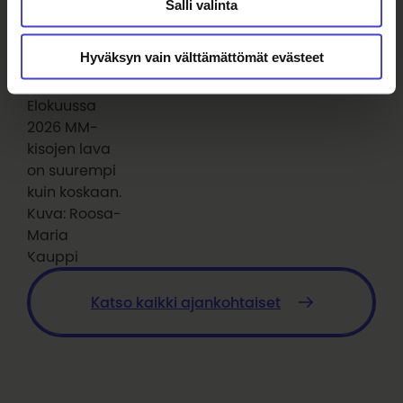
Salli valinta
että
tuomariston
Hyväksyn vain välttämättömät evästeet
viime
vuonna.
Elokuussa
2026 MM-
kisojen lava
on suurempi
kuin koskaan.
Kuva: Roosa-
Maria
Kauppi
Katso kaikki ajankohtaiset