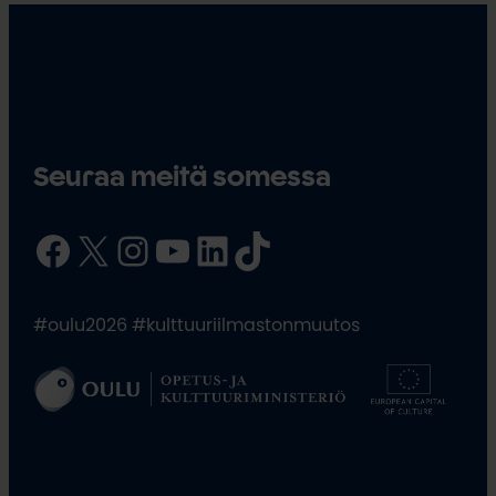
Seuraa meitä somessa
Facebook
X
Instagram
YouTube
LinkedIn
TikTok
#oulu2026 #kulttuuriilmastonmuutos