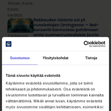
Ylönen. Kuva:
Kaisa
Kerätär.
Rakkauden historia soi yli
vuosisatojen Limingassa — lied-
konsertti kannustaa pohtimaan
omia suomenruotsalaisia juuria
Taidekuva,
kulttuuripääkaupunkivuotena
missä kaksi
10.8.2026
Ohjelmakumppaneilta
kasvoa
katsovat
Suostumus
Yksityiskohdat
Tietoja
toisiaan
kohti
auringon
Tämä sivusto käyttää evästeitä
valossa.
Rajaton Karjala näyttää
Käytämme evästeitä sivustollamme, jotta se toimii
nykykarjalaisuuden kirjon.
tehokkaasti ja johdonmukaisesti. Osa evästeistä on
10.8.2026
Ohjelmakumppaneilta
sivustomme luotettavan ja turvallisen toiminnan kannalta
Rajaton
välttämättömiä. Mikäli annat luvan, käytämme evästeitä
Karjala
myös sivustomme sisältöjen kehittämiseen, esimerkiksi:
näyttää,