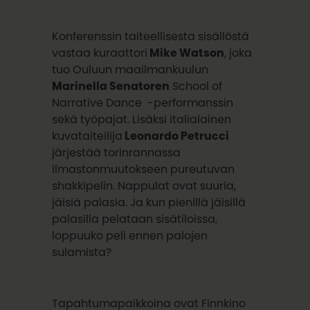
Konferenssin taiteellisesta sisällöstä
vastaa kuraattori
Mike Watson
, joka
tuo Ouluun maailmankuulun
Marinella Senatoren
School of
Narrative Dance -performanssin
sekä työpajat. Lisäksi italialainen
kuvataiteilija
Leonardo Petrucci
järjestää torinrannassa
ilmastonmuutokseen pureutuvan
shakkipelin. Nappulat ovat suuria,
jäisiä palasia. Ja kun pienillä jäisillä
palasilla pelataan sisätiloissa,
loppuuko peli ennen palojen
sulamista?
Tapahtumapaikkoina ovat Finnkino