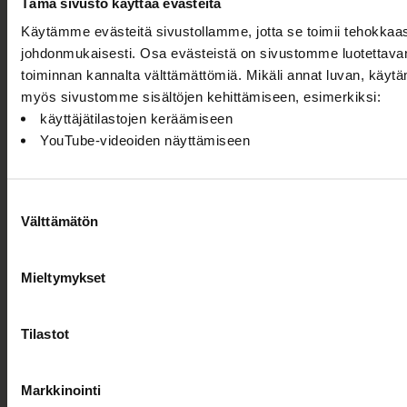
Tämä sivusto käyttää evästeitä
6.8.2026
Ohjelmakumppaneilta
100 % Berlin
Käytämme evästeitä sivustollamme, jotta se toimii tehokkaast
kantaesitys
johdonmukaisesti. Osa evästeistä on sivustomme luotettavan 
nähtiin
toiminnan kannalta välttämättömiä. Mikäli annat luvan, käyt
helmikuussa
myös sivustomme sisältöjen kehittämiseen, esimerkiksi:
2008. Siitä
käyttäjätilastojen keräämiseen
tuli
YouTube-videoiden näyttämiseen
maailmanlaajuinen
menestys, ja
konseptia on
Suostumuksen
sittemmin
Välttämätön
valinta
sovellettu yli
40
Mieltymykset
kaupungissa
ympäri
maailman.
Tilastot
Maailmalla menestynyt 100 % City
saa Suomen ensi-iltansa Oulussa
14. elokuuta
Markkinointi
6.8.2026
Ohjelmakumppaneilta
100 % Berlin