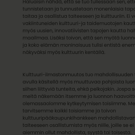
Haluaisin nähdä, että se tuo tullessaan sen, et
tunnistetaan ja tunnustetaan monenlaisia tapo
taitaa ja osallistua taiteeseen ja kulttuuriin. Ei v
vakiintuneiden kulttuuri-ja taidemuotojen kau
myös uusien, innovatiivisten tapojen kautta h
maailmaa. Lisäksi toivon, että sen myötä luonn
ja koko elämän moninaisuus tulisi entistä en
näkyväksi myös kulttuurin kentällä.
Kulttuuri-ilmastonmuutos tuo mahdollisuuden 
avulla käsitellä myös muuttuvaa pohjoista luon
siihen liittyviä tunteita, ehkä pelkojakin. Jospa s
meitä näkemään itsemme ja luonnon haavoitt
olemassaolomme kytkeytymisen toisiimme. M
tarvitsemme kaikki toisiamme ja toivon
kulttuuripääkaupunkihankkeen mahdollistava
taiteeseen osallistumista myös niille, joille se ei
aiemmin ollut mahdollista, syystä tai toisesta.