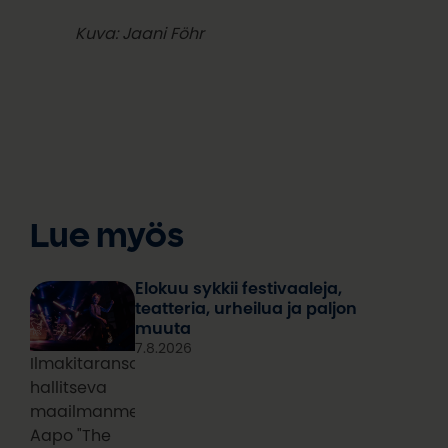
Kuva: Jaani Föhr
Lue myös
Elokuu sykkii festivaaleja,
teatteria, urheilua ja paljon
muuta
7.8.2026
Ilmakitaransoiton
hallitseva
maailmanmestari
Aapo "The