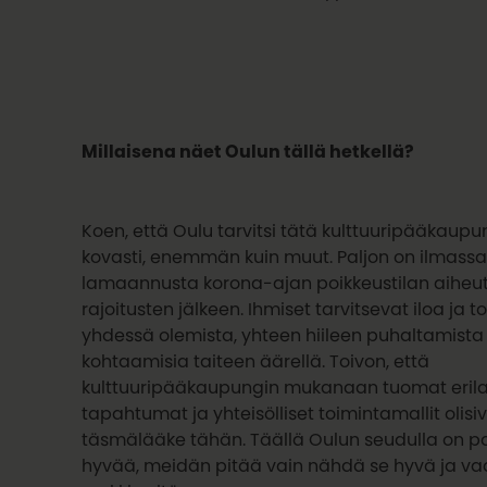
Millaisena näet Oulun tällä hetkellä?
Koen, että Oulu tarvitsi tätä kulttuuripääkaup
kovasti, enemmän kuin muut. Paljon on ilmassa 
lamaannusta korona-ajan poikkeustilan aiheu
rajoitusten jälkeen. Ihmiset tarvitsevat iloa ja t
yhdessä olemista, yhteen hiileen puhaltamista 
kohtaamisia taiteen äärellä. Toivon, että
kulttuuripääkaupungin mukanaan tuomat erila
tapahtumat ja yhteisölliset toimintamallit olisi
täsmälääke tähän. Täällä Oulun seudulla on p
hyvää, meidän pitää vain nähdä se hyvä ja vaa