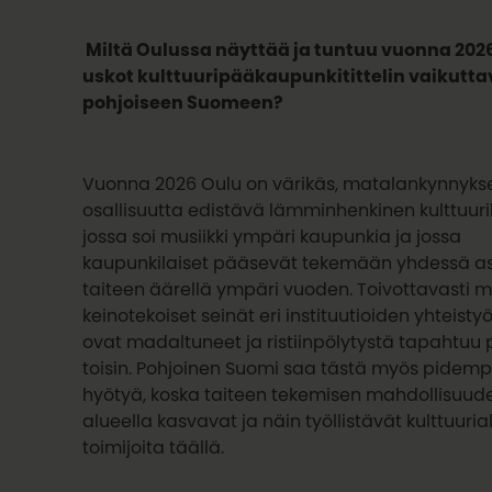
Miltä Oulussa näyttää ja tuntuu vuonna 202
uskot kulttuuripääkaupunkitittelin vaikutt
pohjoiseen Suomeen?
Vuonna 2026 Oulu on värikäs, matalankynnyks
osallisuutta edistävä lämminhenkinen kulttuur
jossa soi musiikki ympäri kaupunkia ja jossa
kaupunkilaiset pääsevät tekemään yhdessä as
taiteen äärellä ympäri vuoden. Toivottavasti 
keinotekoiset seinät eri instituutioiden yhteist
ovat madaltuneet ja ristiinpölytystä tapahtuu p
toisin. Pohjoinen Suomi saa tästä myös pidempi
hyötyä, koska taiteen tekemisen mahdollisuude
alueella kasvavat ja näin työllistävät kulttuuria
toimijoita täällä.