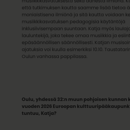
musiikkikasvatuksesta sekä äänestä ilmiönä. Ka
että tutkimuksen kautta saamme lisää tietoa 
moniaistisena ilmiönä ja sitä kautta voidaan k
musiikkikasvatuksen pedagogisia käytäntöjä
inklusiivisempaan suuntaan. Katja myös laulaj
lauluntekijä, joka tekee omaa musiikkia ja esiin
epäsäännöllisen säännöllisesti. Katjan musisoin
ajatuksia voi kuulla esimerkiksi 10.10. Taustatari
Oulun vanhassa pappilassa.
Oulu, yhdessä 32:n muun pohjoisen kunnan 
vuoden 2026 Euroopan kulttuuripääkaupunki!
tuntuu, Katja?