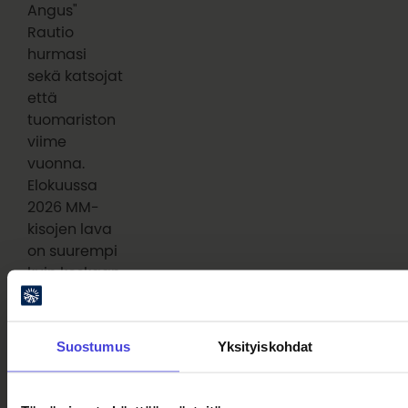
Angus"
Rautio
hurmasi
sekä katsojat
että
tuomariston
viime
vuonna.
Elokuussa
2026 MM-
kisojen lava
on suurempi
kuin koskaan.
Kuva: Roosa-
Maria
Kauppi
Suostumus
Yksityiskohdat
Sata oululaista nousee ensi
viikolla Oulun teatterin suurelle
näyttämölle