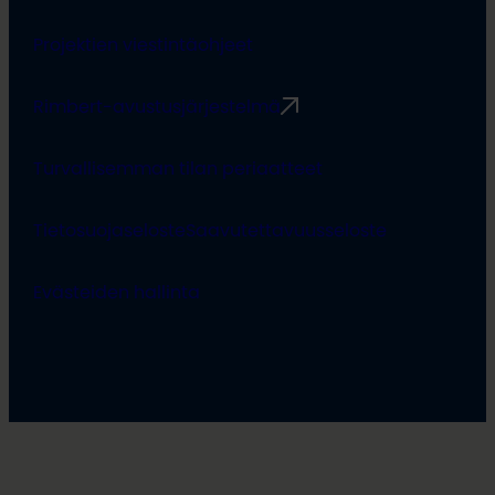
Projektien viestintäohjeet
Rimbert-avustusjärjestelmä
Turvallisemman tilan periaatteet
Tietosuojaseloste
Saavutettavuusseloste
Evästeiden hallinta