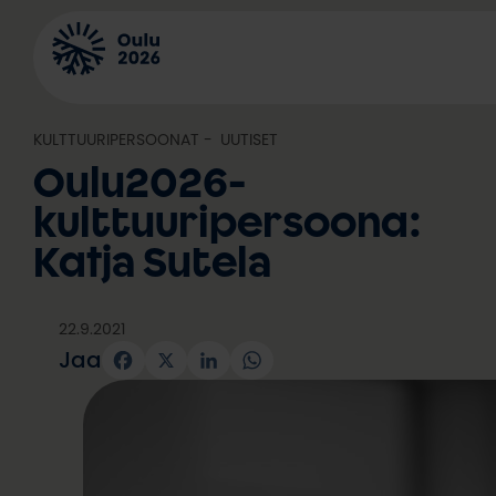
Siirry
sisältöön
KULTTUURIPERSOONAT
, 
UUTISET
Oulu2026-
kulttuuripersoona:
Katja Sutela
22.9.2021
Jaa
Facebook
X
LinkedIn
WhatsApp