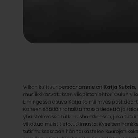
Viikon kulttuuripersoonamme on
Katja Sutela
,
musiikkikasvatuksen yliopistonlehtori Oulun ylio
Limingassa asuva Katja toimii myös post doc-t
Koneen säätiön rahoittamassa tiedettä ja taid
yhdistelevässä tutkimushankkeessa, joka tutkii
viitottua muistitietotutkimusta. Kyseisen hankk
tutkimuksessaan hän tarkastelee kuurojen kok