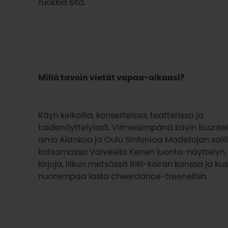
ruokkia sitä.
Millä tavoin vietät vapaa-aikaasi?
Käyn keikoilla, konserteissa, teatterissa ja
taidenäyttelyissä. Viimeisimpänä kävin kuunt
Ismo Alankoa ja Oulu Sinfoniaa Madetojan salil
katsomassa Valveella Kenen luonto-näyttelyn.
kirjoja, liikun metsässä Riki-koiran kanssa ja k
nuorempaa lasta cheerdance-treeneihin.