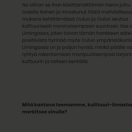
No olihan se ihan käsittämättömän hieno juttu 
todella iloinen ja innostunut tästä mahdollisuu
mukana kehittämässä Oulua ja Oulun seutua
kulttuurisesti moninaisempaan suuntaan. Itse 
Limingassa, joten toivon tämän hankkeen säte
positiivista hyrinää myös Oulun ympäristökuntii
Limingassa on jo paljon hyvää, minkä päälle v
ryhtyä rakentamaan monipuolisempaa tarjonta
kulttuurin ja taiteen kentällä.
Mitä kantava teemamme, kulttuuri-ilmast
merkitsee sinulle?