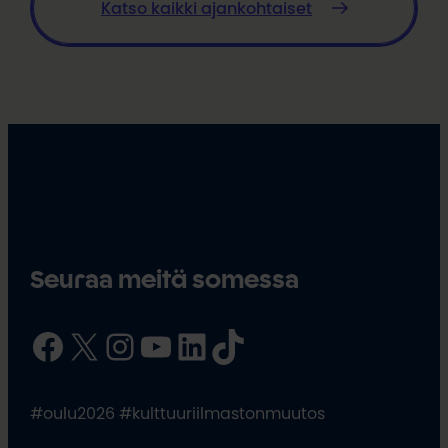
Katso kaikki ajankohtaiset
Seuraa meitä somessa
Facebook
X
Instagram
YouTube
LinkedIn
TikTok
#oulu2026 #kulttuuriilmastonmuutos