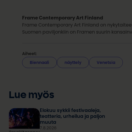
Frame Contemporary Art Finland
Frame Contemporary Art Finland on nykytaiteen
Suomen paviljonkiin on Framen suurin kansainvä
Aiheet:
Biennaali
näyttely
Venetsia
Lue myös
Elokuu sykkii festivaaleja,
teatteria, urheilua ja paljon
muuta
7.8.2026