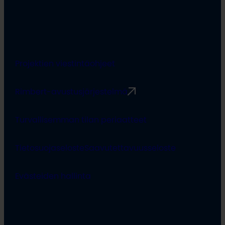
Projektien viestintäohjeet
Rimbert-avustusjärjestelmä
Turvallisemman tilan periaatteet
Tietosuojaseloste
Saavutettavuusseloste
Evästeiden hallinta