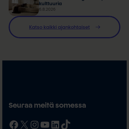
kulttuuria
6.8.2026
Katso kaikki ajankohtaiset
Seuraa meitä somessa
Facebook
X
Instagram
YouTube
LinkedIn
TikTok