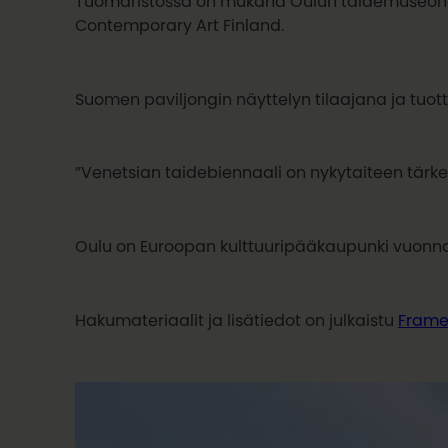
Tuomaristossa on mukana Oulun taidemuseon y
Contemporary Art Finland.
Suomen paviljongin näyttelyn tilaajana ja tuott
”Venetsian taidebiennaali on nykytaiteen tärk
Oulu on Euroopan kulttuuripääkaupunki vuonna 
Hakumateriaalit ja lisätiedot on julkaistu
Fram