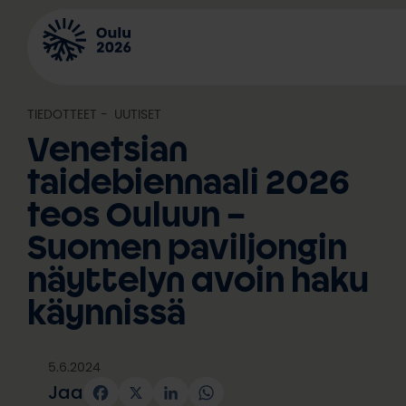
Siirry
sisältöön
TIEDOTTEET
, 
UUTISET
Venetsian
taidebiennaali 2026
teos Ouluun –
Suomen paviljongin
näyttelyn avoin haku
käynnissä
5.6.2024
Jaa
Facebook
X
LinkedIn
WhatsApp