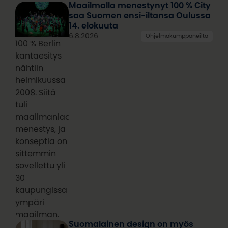
Maailmalla menestynyt 100 % City
saa Suomen ensi-iltansa Oulussa
14. elokuuta
6.8.2026
Ohjelmakumppaneilta
100 % Berlin
kantaesitys
nähtiin
helmikuussa
2008. Siitä
tuli
maailmanlaajuinen
menestys, ja
konseptia on
sittemmin
sovellettu yli
30
kaupungissa
ympäri
maailman.
Suomalainen design on myös