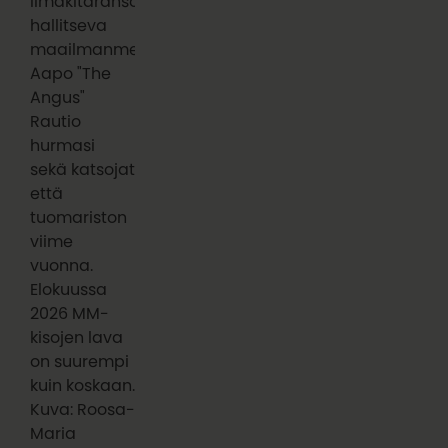
Ilmakitaransoiton
hallitseva
maailmanmestari
Aapo "The
Angus"
Rautio
hurmasi
sekä katsojat
että
tuomariston
viime
vuonna.
Elokuussa
2026 MM-
kisojen lava
on suurempi
kuin koskaan.
Kuva: Roosa-
Maria