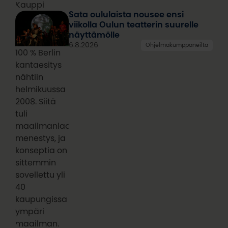
Kauppi
Sata oululaista nousee ensi
viikolla Oulun teatterin suurelle
näyttämölle
6.8.2026
Ohjelmakumppaneilta
100 % Berlin
kantaesitys
nähtiin
helmikuussa
2008. Siitä
tuli
maailmanlaajuinen
menestys, ja
konseptia on
sittemmin
sovellettu yli
40
kaupungissa
ympäri
maailman.