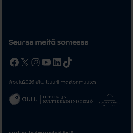
Seuraa meitä somessa
Facebook
X
Instagram
YouTube
LinkedIn
TikTok
#oulu2026 #kulttuuriilmastonmuutos