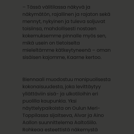
– Tässä välitilassa näkyvä ja
näkymätön, rajallinen ja rajaton sekä
mennyt, nykyinen ja tuleva soljuvat
toisiinsa, mahdollisesti nostaen
kokemuksemme pinnalle myös sen,
mikä usein on tietoiselta
mieleltämme kätkeytyneenä – oman
sisäisen kajomme, Kaarne kertoo.
Biennaali muodostuu monipuolisesta
kokonaisuudesta, joka levittäytyy
yllättäviin sisä- ja ulkotiloihin eri
puolilla kaupunkia. Yksi
näyttelypaikoista on Oulun Meri-
Toppilassa sijaitseva, Alvar ja Aino
Aallon suunnittelema AaltoSiilo.
Rohkeaa esteettistä näkemystä