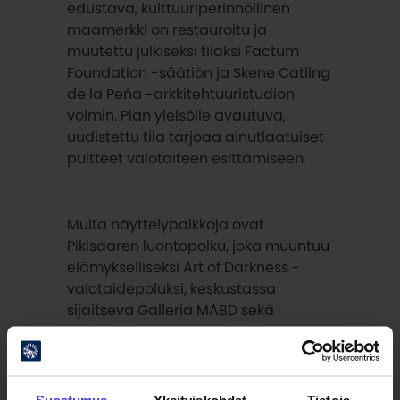
edustava, kulttuuriperinnöllinen
maamerkki on restauroitu ja
muutettu julkiseksi tilaksi Factum
Foundation -säätiön ja Skene Catling
de la Peña -arkkitehtuuristudion
voimin. Pian yleisölle avautuva,
uudistettu tila tarjoaa ainutlaatuiset
puitteet valotaiteen esittämiseen.
Muita näyttelypaikkoja ovat
Pikisaaren luontopolku, joka muuntuu
elämykselliseksi Art of Darkness -
valotaidepoluksi, keskustassa
sijaitseva Galleria MABD sekä
Keskuskirjasto Saaren julkisivu.
Biennaalin taiteilijat ovat
Kari