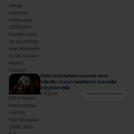
viime
vuonna.
Elokuussa
2026 MM-
kisojen lava
on suurempi
kuin koskaan.
Kuva: Roosa-
Maria
Kauppi
Sata oululaista nousee ensi
viikolla Oulun teatterin suurelle
näyttämölle
6.8.2026
Ohjelmakumppaneilta
100 % Berlin
kantaesitys
nähtiin
helmikuussa
2008. Siitä