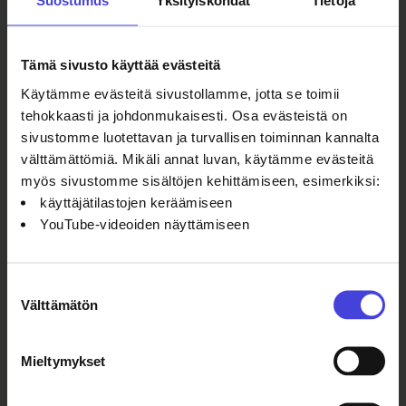
Suostumus
Yksityiskohdat
Tietoja
Alonen, Siri Haapanen, Mollu Heino,
Johanna Häiväoja, Timo Kokko,
Anni Laukka, Arttu Nieminen,
Tämä sivusto käyttää evästeitä
Jaakko Niemelä, Ilkka Paloniemi,
Käytämme evästeitä sivustollamme, jotta se toimii
Anu Raatikainen, Alexander
tehokkaasti ja johdonmukaisesti. Osa evästeistä on
Reichstein, Vappu Rossi
ja
sivustomme luotettavan ja turvallisen toiminnan kannalta
Alexander Salvesen.
välttämättömiä. Mikäli annat luvan, käytämme evästeitä
myös sivustomme sisältöjen kehittämiseen, esimerkiksi:
käyttäjätilastojen keräämiseen
Sisä- ja ulkonäyttelyiden lisäksi
YouTube-videoiden näyttämiseen
biennaalin ohjelmaan kuuluu FLASH
Seminaari:
Valotaiteen paikka
kaupunkipimeässä.
Seminaarin
Suostumuksen
puheenvuoroissa tarkastellaan
Välttämätön
valinta
kaupunkitilan pimeää aikaa, sen
kokemista ja omistajuutta eri
Mieltymykset
näkökulmista sekä pohditaan, millä
tavoin valotaide voi elävöittää