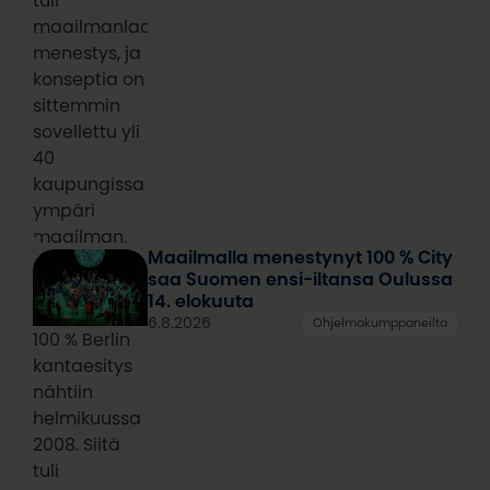
tuli
maailmanlaajuinen
menestys, ja
konseptia on
sittemmin
sovellettu yli
40
kaupungissa
ympäri
maailman.
Maailmalla menestynyt 100 % City
saa Suomen ensi-iltansa Oulussa
14. elokuuta
6.8.2026
Ohjelmakumppaneilta
100 % Berlin
kantaesitys
nähtiin
helmikuussa
2008. Siitä
tuli