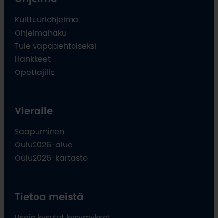
Kulttuuriohjelma
Ohjelmahaku
Tule vapaaehtoiseksi
Hankkeet
Opettajille
Vieraile
Saapuminen
Oulu2026-alue
Oulu2026-kartasto
Tietoa meistä
Usein kysytyt kysymykset