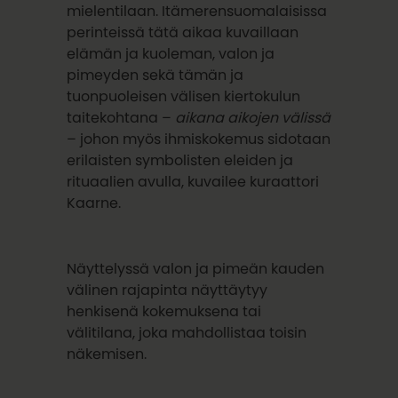
mielentilaan. Itämerensuomalaisissa
perinteissä tätä aikaa kuvaillaan
elämän ja kuoleman, valon ja
pimeyden sekä tämän ja
tuonpuoleisen välisen kiertokulun
taitekohtana –
aikana aikojen välissä
– johon myös ihmiskokemus sidotaan
erilaisten symbolisten eleiden ja
rituaalien avulla, kuvailee kuraattori
Kaarne.
Näyttelyssä valon ja pimeän kauden
välinen rajapinta näyttäytyy
henkisenä kokemuksena tai
välitilana, joka mahdollistaa toisin
näkemisen.