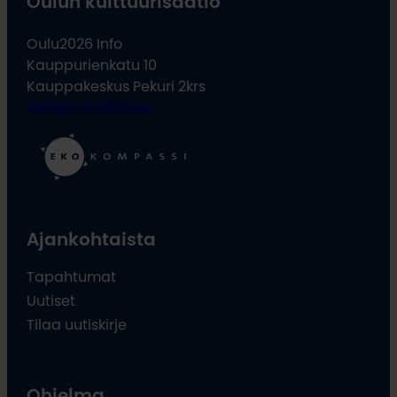
Oulun kulttuurisäätiö
Oulu2026 Info
Kauppurienkatu 10
Kauppakeskus Pekuri 2krs
info@oulu2026.eu
Ajankohtaista
Tapahtumat
Uutiset
Tilaa uutiskirje
Ohjelma