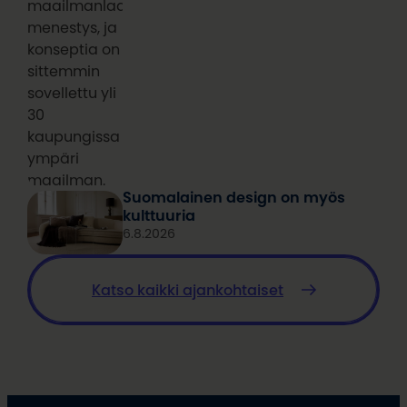
maailmanlaajuinen
menestys, ja
konseptia on
sittemmin
sovellettu yli
30
kaupungissa
ympäri
maailman.
Suomalainen design on myös
kulttuuria
6.8.2026
Katso kaikki ajankohtaiset