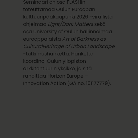
Seminaari on osa FLASHin
toteuttamaa Oulun Euroopan
kulttuuripääkaupunki 2026 -virallista
ohjelmaa
Light/Dark Matters
sekä
osa University of Oulun hallinnoimaa
eurooppalaista
Art of Darkness as
CulturalHeritage of Urban Landscape
-tutkimushanketta. Hanketta
koordinoi Oulun yliopiston
arkkitehtuurin yksikkö, ja sitä
rahoittaa Horizon Europe –
Innovation Action (GA no. 101177779).