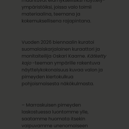
muuntuvat elämyksellisiksi näyttely-
ympäristöiksi, joissa valo toimii
materiaalina, teemana ja
kokemuksellisena rajapintana.
Vuoden 2026 biennaalin kuratoi
suomalaiskarjalainen kuraattori ja
monitaiteilija Oskari Kaarne.
Kätketty
kajo
-teeman ympärille rakentuva
näyttelykokonaisuus kuvaa valon ja
pimeyden kiertokulkua
pohjoismaisesta näkökulmasta.
– Marraskuisen pimeyden
laskostuessa luontomme ylle,
saatamme huomata itsekin
vaipuvamme unenomaiseen