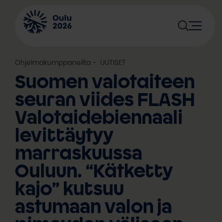
Siirry
sisältöön
Ohjelmakumppaneilta
, 
UUTISET
Suomen valotaiteen
seuran viides FLASH
Valotaidebiennaali
levittäytyy
marraskuussa
Ouluun. “Kätketty
kajo” kutsuu
astumaan valon ja