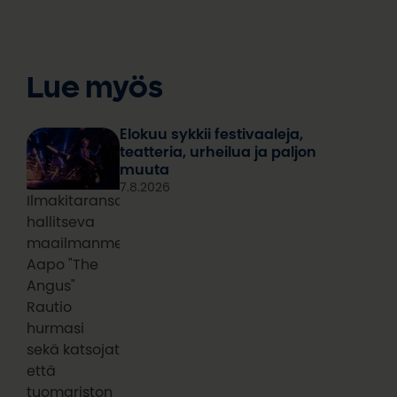
Lue myös
Elokuu sykkii festivaaleja,
teatteria, urheilua ja paljon
muuta
7.8.2026
Ilmakitaransoiton
hallitseva
maailmanmestari
Aapo "The
Angus"
Rautio
hurmasi
sekä katsojat
että
tuomariston