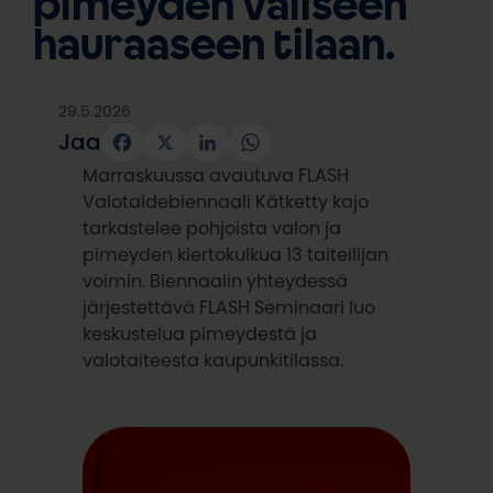
pimeyden väliseen
hauraaseen tilaan.
29.5.2026
Jaa
Facebook
X
LinkedIn
WhatsApp
Marraskuussa avautuva FLASH
Valotaidebiennaali Kätketty kajo
tarkastelee pohjoista valon ja
pimeyden kiertokulkua 13 taiteilijan
voimin. Biennaalin yhteydessä
järjestettävä FLASH Seminaari luo
keskustelua pimeydestä ja
valotaiteesta kaupunkitilassa.