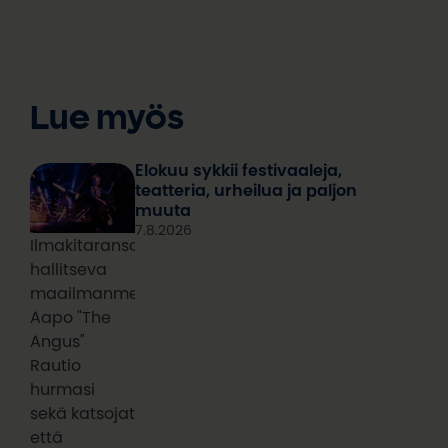
Lue myös
Elokuu sykkii festivaaleja,
teatteria, urheilua ja paljon
muuta
7.8.2026
Ilmakitaransoiton
hallitseva
maailmanmestari
Aapo "The
Angus"
Rautio
hurmasi
sekä katsojat
että