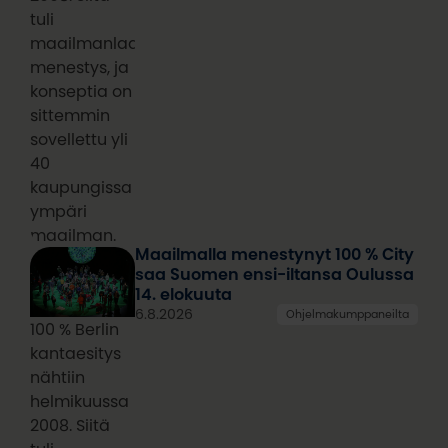
tuli
maailmanlaajuinen
menestys, ja
konseptia on
sittemmin
sovellettu yli
40
kaupungissa
ympäri
maailman.
Maailmalla menestynyt 100 % City
saa Suomen ensi-iltansa Oulussa
14. elokuuta
6.8.2026
Ohjelmakumppaneilta
100 % Berlin
kantaesitys
nähtiin
helmikuussa
2008. Siitä