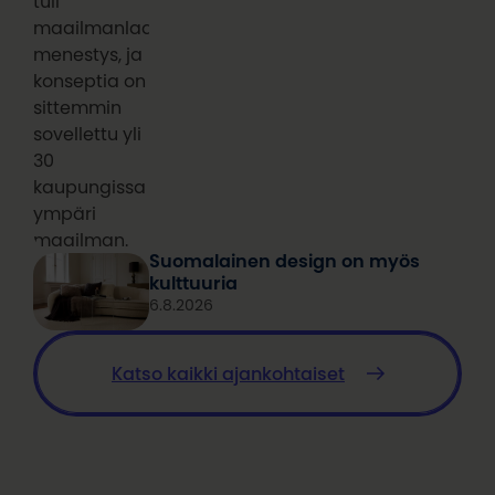
tuli
maailmanlaajuinen
menestys, ja
konseptia on
sittemmin
sovellettu yli
30
kaupungissa
ympäri
maailman.
Suomalainen design on myös
kulttuuria
6.8.2026
Katso kaikki ajankohtaiset