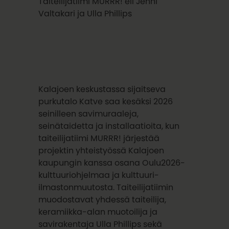
Taiteilijatiimi MURRR! eli Jenni
Valtakari ja Ulla Phillips
Kalajoen keskustassa sijaitseva
purkutalo Katve saa kesäksi 2026
seinilleen savimuraaleja,
seinätaidetta ja installaatioita, kun
taiteilijatiimi MURRR! järjestää
projektin yhteistyössä Kalajoen
kaupungin kanssa osana Oulu2026-
kulttuuriohjelmaa ja kulttuuri-
ilmastonmuutosta. Taiteilijatiimin
muodostavat yhdessä taiteilija,
keramiikka-alan muotoilija ja
savirakentaja Ulla Phillips sekä