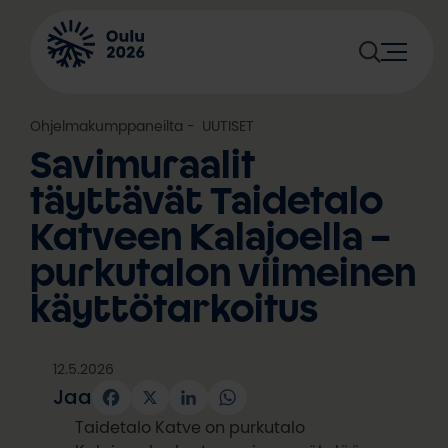
Siirry
sisältöön
Ohjelmakumppaneilta
, 
UUTISET
Savimuraalit
täyttävät Taidetalo
Katveen Kalajoella –
purkutalon viimeinen
käyttötarkoitus
12.5.2026
Jaa
Facebook
X
LinkedIn
WhatsApp
Taidetalo Katve on purkutalo