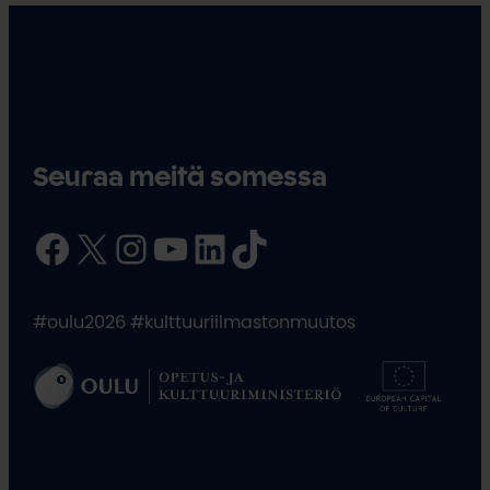
Seuraa meitä somessa
Facebook
X
Instagram
YouTube
LinkedIn
TikTok
#oulu2026 #kulttuuriilmastonmuutos