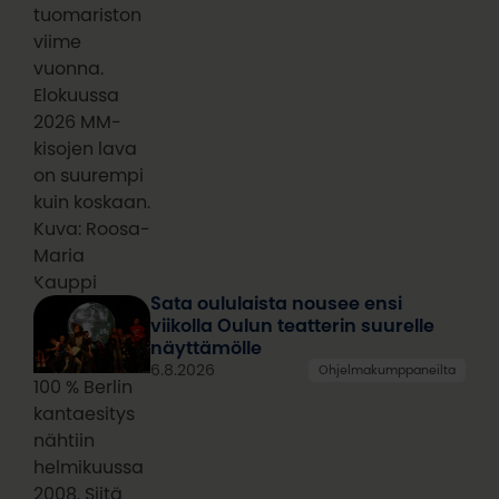
tuomariston
viime
vuonna.
Elokuussa
2026 MM-
kisojen lava
on suurempi
kuin koskaan.
Kuva: Roosa-
Maria
Kauppi
Sata oululaista nousee ensi
viikolla Oulun teatterin suurelle
näyttämölle
6.8.2026
Ohjelmakumppaneilta
100 % Berlin
kantaesitys
nähtiin
helmikuussa
2008. Siitä