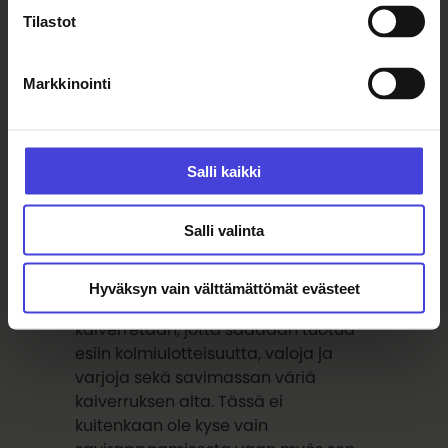
käytettävät savilaastit ja –maalit
Tilastot
valmistetaan paikan päällä ja niiden
toteutuksessa hyödynnetään
Markkinointi
perinnetekniikkana tunnettua
savirappaamista.
Salli kaikki
-Tekniikka on sellainen, että tehdään
eri värisiä savirappauskerroksia
Salli valinta
päällekkäin ja sitten
savimaalauksella tulee erilaisia
graafisia elementtejä ja
Hyväksyn vain välttämättömät evästeet
yksityiskohtia. Sitten vielä
kaiverretaan, jotta saadaan tuotua
esiin kolmiulotteisuutta, valoja ja
varjoja sekä savimassan väriä
kaiverruksen alta. Tässä ei
kuitenkaan ole kyse vain