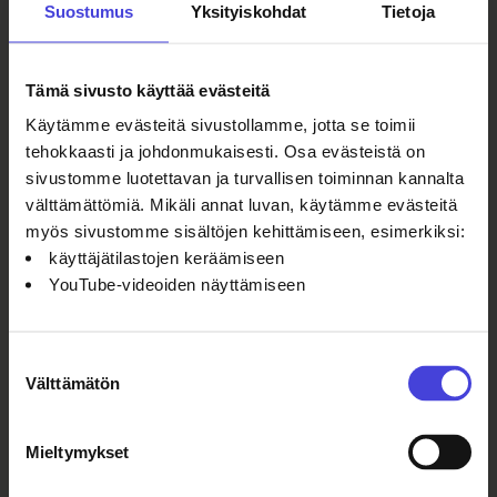
yhteistyössä Kalajoen Kristillisen
Suostumus
Yksityiskohdat
Tietoja
Opiston kanssa kerätty nais- ja
tyttöporukka, joista puolet ovat
Tämä sivusto käyttää evästeitä
maahanmuuttajataustaisia ja puolet
kantasuomalaisia. Teokset
Käytämme evästeitä sivustollamme, jotta se toimii
pohjautuvat näiden ihmisten
tehokkaasti ja johdonmukaisesti. Osa evästeistä on
erilaisiin muistoihin, yhteisiin
sivustomme luotettavan ja turvallisen toiminnan kannalta
keskusteluihin ja tapaamisiin, Phillips
välttämättömiä. Mikäli annat luvan, käytämme evästeitä
kertoo.
myös sivustomme sisältöjen kehittämiseen, esimerkiksi:
käyttäjätilastojen keräämiseen
YouTube-videoiden näyttämiseen
Muraaleja
ympäristöystävällisesti
Suostumuksen
Taidetalo Katveen muraalien
Välttämätön
valinta
luomisessa käytetään
ympäristöystävällisiä materiaaleja,
Mieltymykset
kuten paikallista hiekkaa, savea sekä
luonnonkuituja. Muraalien tekoon