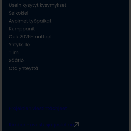
Usein kysytyt kysymykset
Selkokieli
Avoimet työpaikat
Kumppanit
Oulu2026-tuotteet
Yrityksille
Tiimi
Säätiö
Ota yhteyttä
Projektien viestintäohjeet
Rimbert-avustusjärjestelmä