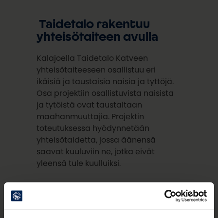
Taidetalo rakentuu
yhteisötaiteen avulla
Kalajoella Taidetalo Katveen
yhteisötaiteeseen osallistuu eri
ikäisiä ja taustaisia naisia ja tyttöjä.
Osa projektiin osallistuvista naisista
ja tytöistä ovat taustaltaan
maahanmuuttajia. Projektin
toteutuksessa hyödynnetään
yhteisötaidetta, jossa äänensä
saavat kuuluviin ne, jotka eivät
yleensä tule kuulluiksi.
-Keskeisenä osana projektissa on
ollut Katve-ryhmä, johon kuuluu