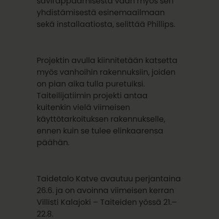
savirappaamisesta vaan myös sen
yhdistämisestä esinemaailmaan
sekä installaatiosta, selittää Phillips.
Projektin avulla kiinnitetään katsetta
myös vanhoihin rakennuksiin, joiden
on pian aika tulla puretuiksi.
Taiteilijatiimin projekti antaa
kuitenkin vielä viimeisen
käyttötarkoituksen rakennukselle,
ennen kuin se tulee elinkaarensa
päähän.
Taidetalo Katve avautuu perjantaina
26.6. ja on avoinna viimeisen kerran
Villisti Kalajoki – Taiteiden yössä 21.–
22.8.