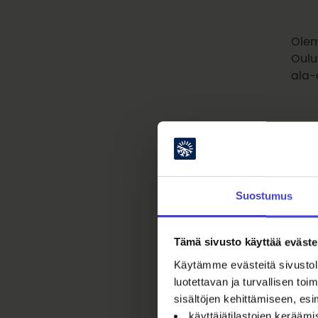
Olemm
Oulu
ala-
Saar
kans
ylei
yhte
Suostumus
Tämä sivusto käyttää eväste
Juhl
Hymy
Käytämme evästeitä sivustoll
hank
luotettavan ja turvallisen t
sisältöjen kehittämiseen, esi
käyttäjätilastojen kerääm