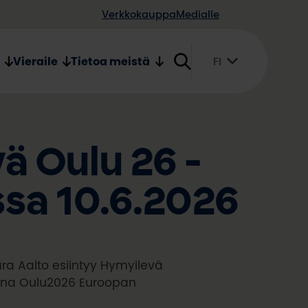
Verkkokauppa
Medialle
Vieraile
Tietoa meistä
FI
Suomi
English
Svenska
ä Oulu 26 -
sa 10.6.2026
aara Aalto esiintyy Hymyilevä
sana Oulu2026 Euroopan