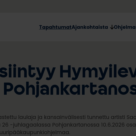
Tapahtumat
Ajankohtaista
Ohjelma
siintyy Hymyilev
a Pohjankartanos
stettu laulaja ja kansainvälisesti tunnettu artisti S
 26 -juhlagaalassa Pohjankartanossa 10.6.2026 o
tuuripääkaupunkiohjelmaa.