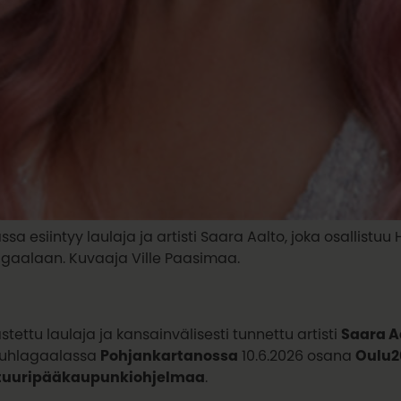
sa esiintyy laulaja ja artisti Saara Aalto, joka osallistu
agaalaan. Kuvaaja Ville Paasimaa.
stettu laulaja ja kansainvälisesti tunnettu artisti
Saara A
uhlagaalassa
Pohjankartanossa
10.6.2026 osana
Oulu2
ttuuripääkaupunkiohjelmaa
.