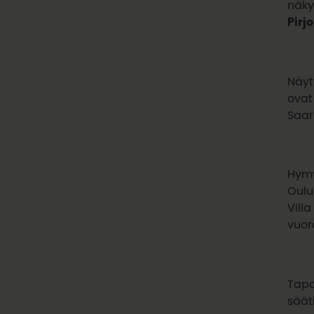
näky
Pirj
Näyt
ovat
Saar
Hymy
Oulu
Vill
vuor
Tapa
säät