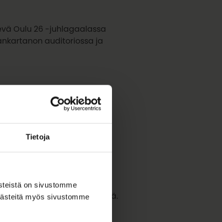
evä Oulu 26 -juhlagaalassa
jankartanon auditoriossa ja
ksellisen. Hänen vahva
 kykynsä yhdistää erilaisia
voihin, joissa korostuvat
Tietoja
. Presidentti Halonen toimii
en osallistumisensa tuo
ästeistä on sivustomme
denvertaisuuden merkityksestä.
 evästeitä myös sivustomme