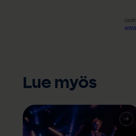
Lisät
www.
Lue myös