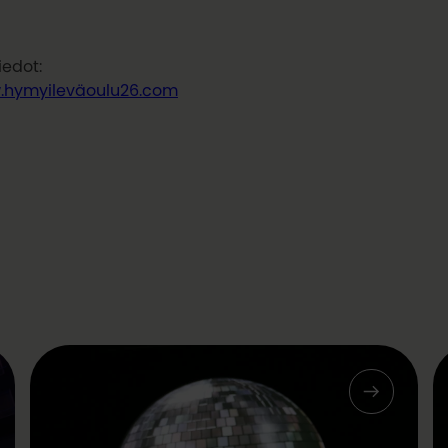
iedot:
hymyileväoulu26.com