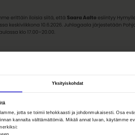
e erittäin iloisia siitä, että
Saara Aalto
esiintyy Hymyil
ssa keskiviikkona 10.6.2026. Juhlagaala järjestetään Poh
aulassa klo 17.00–20.00.
a Aallon mukanaolo tekee illasta meille erityisen merkity
ainvälinen uransa, lämmin tapansa kohdata ihmiset sekä
söjä sopivat erinomaisesti Hymyilevä Oulu 26 -projektin ar
isöllisyys, yhdenvertaisuus ja ihmisten kohtaaminen.
Yksityiskohdat
itä
agaalassa kuullaan myös
Presidentti Tarja Halosen
puhe
ilevä Oulu 26 -projektin suojelijana vuonna 2026, ja hän
amme, jotta se toimii tehokkaasti ja johdonmukaisesti. Osa ev
keelle vahvan viestin ihmisarvon, yhteisöllisyyden ja yh
oiminnan kannalta välttämättömiä. Mikäli annat luvan, käytämme
merkiksi:
iseen