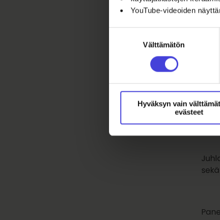
YouTube-videoiden näytt
Illan
esii
Suostumuksen
nähd
Välttämätön
valinta
Hymy
Suom
Hyväksyn vain välttämä
maks
evästeet
usei
Juhl
sekä
Pane