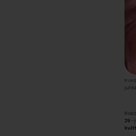
Kuvas
juhl
Raka
26
-j
kul