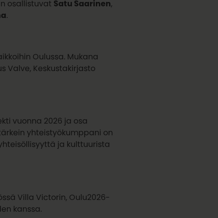
n osallistuvat
Satu Saarinen
,
na
.
paikkoihin Oulussa. Mukana
s Valve, Keskustakirjasto
ekti vuonna 2026 ja osa
tärkein yhteistyökumppani on
teisöllisyyttä ja kulttuurista
sä Villa Victorin, Oulu2026-
den kanssa.