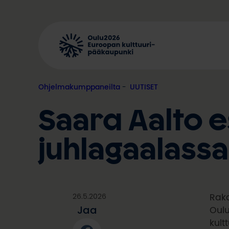
Siirry
sisältöön
Ohjelmakumppaneilta
, 
UUTISET
Saara Aalto e
juhlagaalass
26.5.2026
Raka
Jaa
Oulu
kult