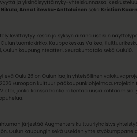
vyyttä ja yksinäisyyttä nyky-yhteiskunnassa. Keskusteluu
o Nikula
,
Anna Litewka-Anttolainen
sekä
Kristian Kaar
tely levittäytyy kesän ja syksyn aikana useisiin näyttely
 Oulun tuomiokirkko, Kauppakeskus Valkea, Kulttuurikesku
i, Oulun kaupunginteatteri, Seurakuntatalo sekä Oulu10.
ilevä Oulu 26 on Oulun laajin yhteisöllinen valokuvaproj
2026 Euroopan kulttuuripääkaupunkiohjelmaa. Projektin 
a Victor, jonka kanssa hanke rakentaa uusia kohtaamisia, yh
opuhelua.
htuman järjestää Augmenters kulttuuriyhdistys yhteistyös
iön, Oulun kaupungin sekä useiden yhteistyökumppanei