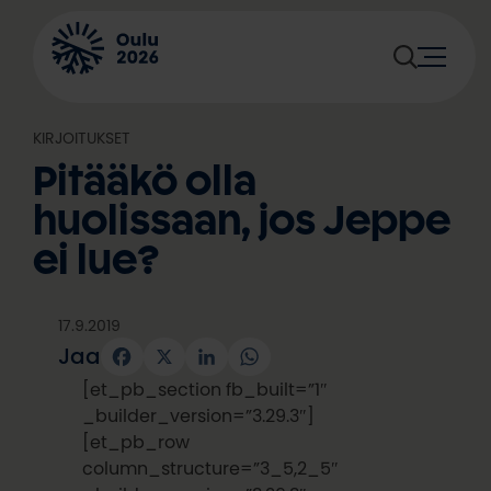
Siirry
sisältöön
KIRJOITUKSET
Pitääkö olla
huolissaan, jos Jeppe
ei lue?
17.9.2019
Jaa
Facebook
X
LinkedIn
WhatsApp
[et_pb_section fb_built=”1″
_builder_version=”3.29.3″]
[et_pb_row
column_structure=”3_5,2_5″