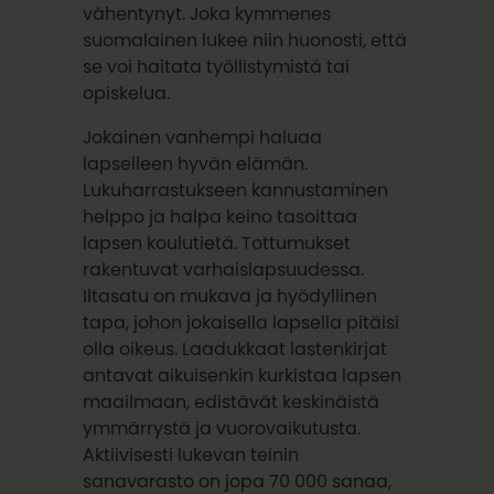
vähentynyt. Joka kymmenes
suomalainen lukee niin huonosti, että
se voi haitata työllistymistä tai
opiskelua.
Jokainen vanhempi haluaa
lapselleen hyvän elämän.
Lukuharrastukseen kannustaminen
helppo ja halpa keino tasoittaa
lapsen koulutietä. Tottumukset
rakentuvat varhaislapsuudessa.
Iltasatu on mukava ja hyödyllinen
tapa, johon jokaisella lapsella pitäisi
olla oikeus. Laadukkaat lastenkirjat
antavat aikuisenkin kurkistaa lapsen
maailmaan, edistävät keskinäistä
ymmärrystä ja vuorovaikutusta.
Aktiivisesti lukevan teinin
sanavarasto on jopa 70 000 sanaa,