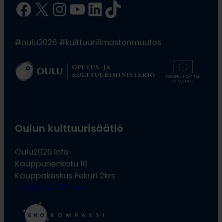
Facebook
X
Instagram
YouTube
LinkedIn
TikTok
#oulu2026 #kulttuuriilmastonmuutos
Oulun kulttuurisäätiö
Oulu2026 Info
Kauppurienkatu 10
Kauppakeskus Pekuri 2krs
info@oulu2026.eu