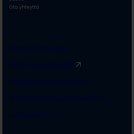
Ota yhteyttä
Projektien viestintäohjeet
Rimbert-avustusjärjestelmä
Turvallisemman tilan periaatteet
Tietosuojaseloste
Saavutettavuusseloste
Evästeiden hallinta