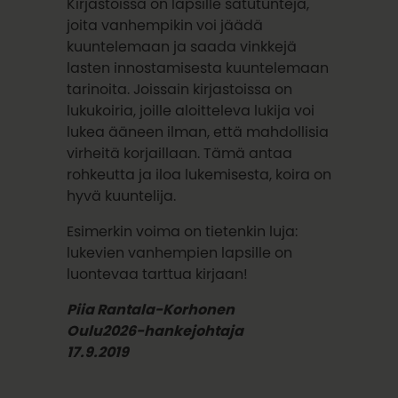
Kirjastoissa on lapsille satutunteja,
joita vanhempikin voi jäädä
kuuntelemaan ja saada vinkkejä
lasten innostamisesta kuuntelemaan
tarinoita. Joissain kirjastoissa on
lukukoiria, joille aloitteleva lukija voi
lukea ääneen ilman, että mahdollisia
virheitä korjaillaan. Tämä antaa
rohkeutta ja iloa lukemisesta, koira on
hyvä kuuntelija.
Esimerkin voima on tietenkin luja:
lukevien vanhempien lapsille on
luontevaa tarttua kirjaan!
Piia Rantala-Korhonen
Oulu2026-hankejohtaja
17.9.2019