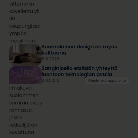
sittemmin
sovellettu yli
30
kaupungissa
ympäri
maailman.
Suomalainen design on myös
kulttuuria
6.8.2026
Sanginjoella etsitään yhteyttä
luontoon teknologian avulla
6.8.2026
Ohjelmakumppaneilta
Ilmakuva
suolammen
sammaleisesta
rannasta,
jossa
retkeilijä on
kuvattuna