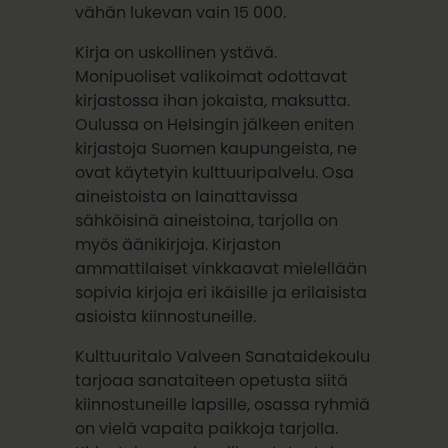
vähän lukevan vain 15 000.
Kirja on uskollinen ystävä.
Monipuoliset valikoimat odottavat
kirjastossa ihan jokaista, maksutta.
Oulussa on Helsingin jälkeen eniten
kirjastoja Suomen kaupungeista, ne
ovat käytetyin kulttuuripalvelu. Osa
aineistoista on lainattavissa
sähköisinä aineistoina, tarjolla on
myös äänikirjoja. Kirjaston
ammattilaiset vinkkaavat mielellään
sopivia kirjoja eri ikäisille ja erilaisista
asioista kiinnostuneille.
Kulttuuritalo Valveen Sanataidekoulu
tarjoaa sanataiteen opetusta siitä
kiinnostuneille lapsille, osassa ryhmiä
on vielä vapaita paikkoja tarjolla.