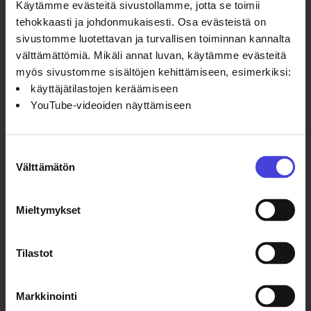
[/et_pb_row][/et_pb_section]
Käytämme evästeitä sivustollamme, jotta se toimii
tehokkaasti ja johdonmukaisesti. Osa evästeistä on
sivustomme luotettavan ja turvallisen toiminnan kannalta
välttämättömiä. Mikäli annat luvan, käytämme evästeitä
myös sivustomme sisältöjen kehittämiseen, esimerkiksi:
käyttäjätilastojen keräämiseen
Lue myös
YouTube-videoiden näyttämiseen
Sata oululaista nousee ensi
viikolla Oulun teatterin suurelle
Suostumuksen
näyttämölle
Välttämätön
valinta
6.8.2026
Ohjelmakumppaneilta
100 % Berlin
kantaesitys
Mieltymykset
nähtiin
helmikuussa
2008. Siitä
Tilastot
tuli
maailmanlaajuinen
Markkinointi
menestys, ja