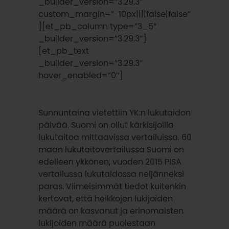
_builder_version=”3.29.3″
custom_margin=”-10px||||false|false”
][et_pb_column type=”3_5″
_builder_version=”3.29.3″]
[et_pb_text
_builder_version=”3.29.3″
hover_enabled=”0″]
Sunnuntaina vietettiin YK:n lukutaidon
päivää. Suomi on ollut kärkisijoilla
lukutaitoa mittaavissa vertailuissa. 60
maan lukutaitovertailussa Suomi on
edelleen ykkönen, vuoden 2015 PISA
vertailussa lukutaidossa neljänneksi
paras. Viimeisimmät tiedot kuitenkin
kertovat, että heikkojen lukijoiden
määrä on kasvanut ja erinomaisten
lukijoiden määrä puolestaan