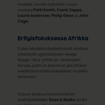
musiikki. Lavalla nähdään muun
muassa
Patti Smith, Frank Zappa,
Laurie Anderson, Philip Glass
ja
John
Cage.
Erityisfokuksessa Afrikka
Oulun Musiikkivideofestivaalit aloittaa
yhteistyön ugandalaisen Nyege
Nyege -levy-yhtiön ja -festivaalin
kanssa, josta on kasvanut yksi Afrikan
merkittävimmistä kokeellisen musiikin
alustoista.
Ouluun saapuu tansanialainen
tuottajakaksikko
Sisso & Maiko
, jonka