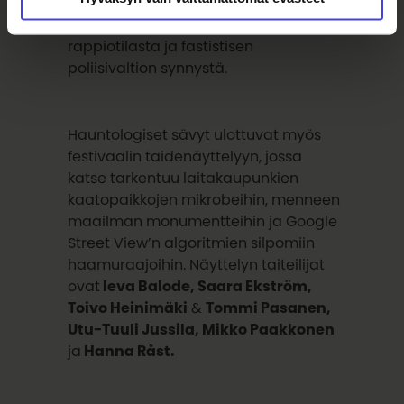
näyttäytyvät aavemaisina
ennakointeina Venäjän nykyisestä
rappiotilasta ja fastistisen
poliisivaltion synnystä.
Hauntologiset sävyt ulottuvat myös
festivaalin taidenäyttelyyn, jossa
katse tarkentuu laitakaupunkien
kaatopaikkojen mikrobeihin, menneen
maailman monumentteihin ja Google
Street View’n algoritmien silpomiin
haamuraajoihin. Näyttelyn taiteilijat
ovat
Ieva Balode, Saara Ekström,
Toivo Heinimäki
&
Tommi Pasanen,
Utu-Tuuli Jussila, Mikko Paakkonen
ja
Hanna Råst.