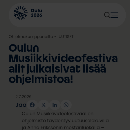
Siirry
sisältöön
Ohjelmakumppaneilta
, 
UUTISET
Oulun
Musiikkivideofestiva
alit julkaisivat lisää
ohjelmistoa!
2.7.2026
Jaa
Facebook
X
LinkedIn
WhatsApp
Oulun Musiikkivideofestivaalien
ohjelmisto täydentyy uutuuselokuvilla
ja Anna Erikssonin mestariluokalla –