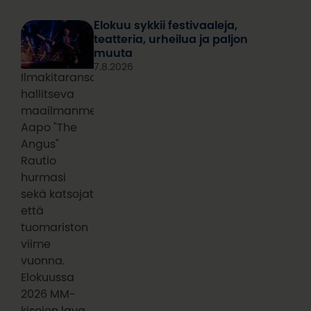
Elokuu sykkii festivaaleja,
teatteria, urheilua ja paljon
muuta
7.8.2026
Ilmakitaransoiton
hallitseva
maailmanmestari
Aapo "The
Angus"
Rautio
hurmasi
sekä katsojat
että
tuomariston
viime
vuonna.
Elokuussa
2026 MM-
kisojen lava