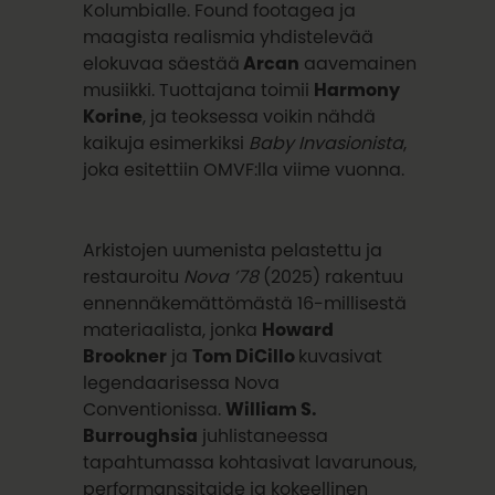
Kolumbialle. Found footagea ja
maagista realismia yhdistelevää
elokuvaa säestää
Arcan
aavemainen
musiikki. Tuottajana toimii
Harmony
Korine
, ja teoksessa voikin nähdä
kaikuja esimerkiksi
Baby Invasionista
,
joka esitettiin OMVF:lla viime vuonna.
Arkistojen uumenista pelastettu ja
restauroitu
Nova ’78
(2025) rakentuu
ennennäkemättömästä 16-millisestä
materiaalista, jonka
Howard
Brookner
ja
Tom DiCillo
kuvasivat
legendaarisessa Nova
Conventionissa.
William S.
Burroughsia
juhlistaneessa
tapahtumassa kohtasivat lavarunous,
performanssitaide ja kokeellinen