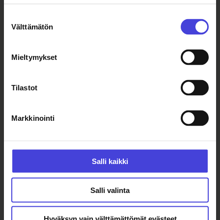
välikohtauksia: Bad Vugumin
Suostumuksen
musiikkivideoita 1990-luvulta.
Välttämätön
valinta
Keuhkoista Radiopuhelimiin ulottuva
näytös kokoaa yhteen 1990-luvun
omalakisen undergroundin helmiä ja
Mieltymykset
avaa näkymän kotimaisen rockin
nyrjähtäneelle puolelle.
Tilastot
Harvinaista herkkua on myös
Anton
Markkinointi
Nikkilän
ja
Mika Taanilan
The Double
(1993), kompilaatio venäläisistä
industrial-musiikkivideoista
Salli kaikki
Neuvostoliiton hajoamisen jälkeiseltä
ajalta. Nykyhetkestä katsottuna
underground-muusikoiden
Salli valinta
haastattelut ja muun muassa
aseteollisuutta karnevalisoivat videot
Hyväksyn vain välttämättömät evästeet