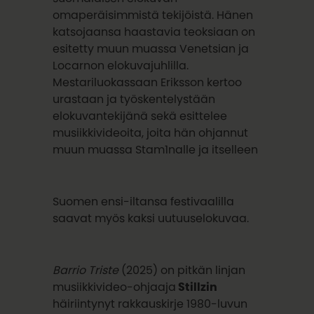
omaperäisimmistä tekijöistä. Hänen
katsojaansa haastavia teoksiaan on
esitetty muun muassa Venetsian ja
Locarnon elokuvajuhlilla.
Mestariluokassaan Eriksson kertoo
urastaan ja työskentelystään
elokuvantekijänä sekä esittelee
musiikkivideoita, joita hän ohjannut
muun muassa Stam1nalle ja itselleen
Suomen ensi-iltansa festivaalilla
saavat myös kaksi uutuuselokuvaa.
Barrio Triste
(2025) on pitkän linjan
musiikkivideo-ohjaaja
Stillzin
häiriintynyt rakkauskirje 1980-luvun