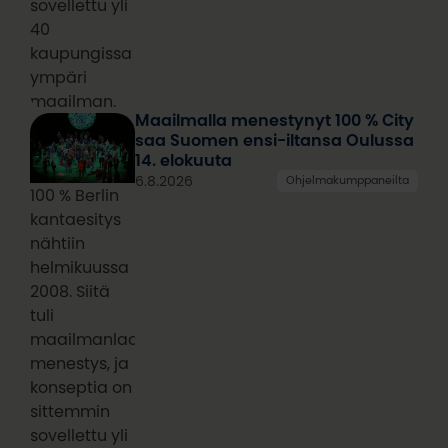
sovellettu yli
40
kaupungissa
ympäri
maailman.
Maailmalla menestynyt 100 % City
saa Suomen ensi-iltansa Oulussa
14. elokuuta
6.8.2026
Ohjelmakumppaneilta
100 % Berlin
kantaesitys
nähtiin
helmikuussa
2008. Siitä
tuli
maailmanlaajuinen
menestys, ja
konseptia on
sittemmin
sovellettu yli