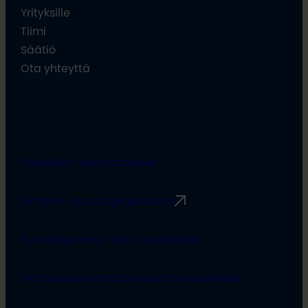
Yrityksille
Tiimi
Säätiö
Ota yhteyttä
Projektien viestintäohjeet
Rimbert-avustusjärjestelmä
Turvallisemman tilan periaatteet
Tietosuojaseloste
Saavutettavuusseloste