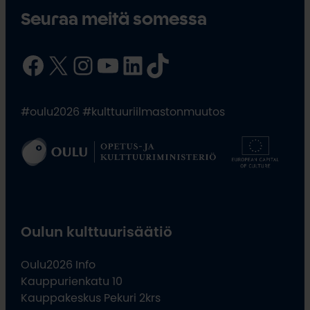
Seuraa meitä somessa
Facebook
X
Instagram
YouTube
LinkedIn
TikTok
#oulu2026 #kulttuuriilmastonmuutos
Oulun kulttuurisäätiö
Oulu2026 Info
Kauppurienkatu 10
Kauppakeskus Pekuri 2krs