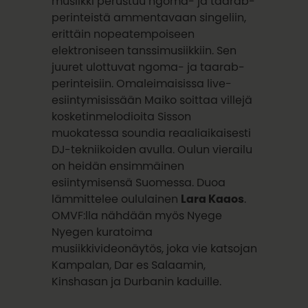
musiikki perustuu ngoma- ja taarab-
perinteistä ammentavaan singeliin,
erittäin nopeatempoiseen
elektroniseen tanssimusiikkiin. Sen
juuret ulottuvat ngoma- ja taarab-
perinteisiin. Omaleimaisissa live-
esiintymisissään Maiko soittaa villejä
kosketinmelodioita Sisson
muokatessa soundia reaaliaikaisesti
DJ-tekniikoiden avulla. Oulun vierailu
on heidän ensimmäinen
esiintymisensä Suomessa. Duoa
lämmittelee oululainen
Lara Kaaos
.
OMVF:lla nähdään myös Nyege
Nyegen kuratoima
musiikkivideonäytös, joka vie katsojan
Kampalan, Dar es Salaamin,
Kinshasan ja Durbanin kaduille.