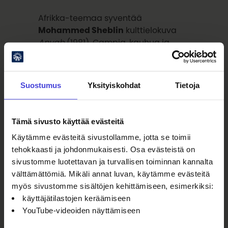
Afrikka-teemaa syventää
Mohammed Sheblin
kulttielokuva
Anyab
(1981). Campia, kauhua ja
diskomusikaalia railakkaasti
yhdistelevä satiiri on egyptiläinen
versio
The Rocky Horror Picture
Suostumus
Yksityiskohdat
Tietoja
Show’sta
.
Tämä sivusto käyttää evästeitä
Undergroundia, arkistoja
Käytämme evästeitä sivustollamme, jotta se toimii
ja aaveita
tehokkaasti ja johdonmukaisesti. Osa evästeistä on
sivustomme luotettavan ja turvallisen toiminnan kannalta
Kotimaista
välttämättömiä. Mikäli annat luvan, käytämme evästeitä
musiikkivideoasiantuntemusta
myös sivustomme sisältöjen kehittämiseen, esimerkiksi:
tarjoaa jo 15. kertaa järjestettävä
Veli
käyttäjätilastojen keräämiseen
Kauppisen
Velinen sunnuntai
sekä
YouTube-videoiden näyttämiseen
Ida Karoskosken
ja
Tuomas
Vartiaisen
kuratoima
Mykistäviä