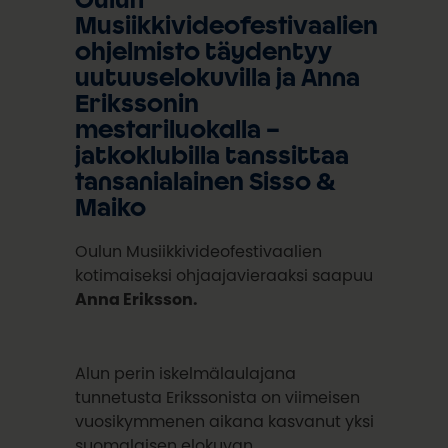
Oulun
Musiikkivideofestivaalien
ohjelmisto täydentyy
uutuuselokuvilla ja Anna
Erikssonin
mestariluokalla –
jatkoklubilla tanssittaa
tansanialainen Sisso &
Maiko
Oulun Musiikkivideofestivaalien
kotimaiseksi ohjaajavieraaksi saapuu
Anna Eriksson.
Alun perin iskelmälaulajana
tunnetusta Erikssonista on viimeisen
vuosikymmenen aikana kasvanut yksi
suomalaisen elokuvan