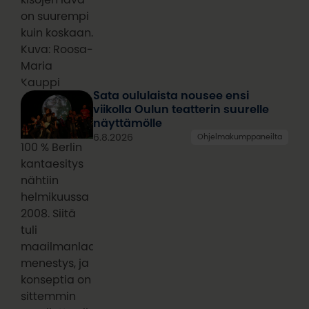
on suurempi
kuin koskaan.
Kuva: Roosa-
Maria
Kauppi
Sata oululaista nousee ensi
viikolla Oulun teatterin suurelle
näyttämölle
6.8.2026
Ohjelmakumppaneilta
100 % Berlin
kantaesitys
nähtiin
helmikuussa
2008. Siitä
tuli
maailmanlaajuinen
menestys, ja
konseptia on
sittemmin