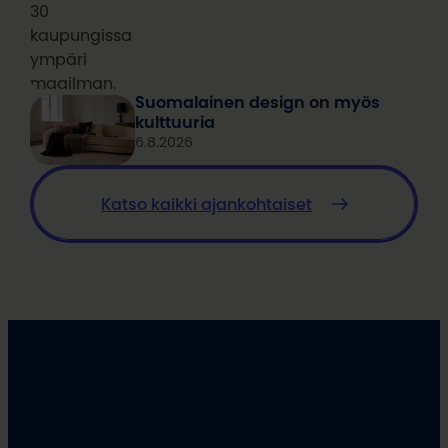
30
kaupungissa
ympäri
maailman.
Suomalainen design on myös
kulttuuria
6.8.2026
Katso kaikki ajankohtaiset