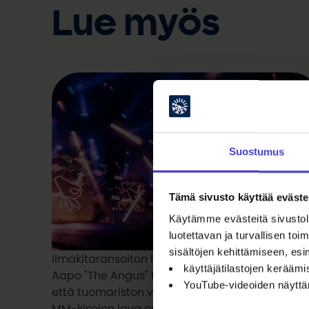
Lue myös
Suostumus
Tämä sivusto käyttää eväste
Käytämme evästeitä sivustoll
luotettavan ja turvallisen t
sisältöjen kehittämiseen, esi
Ilmakitaransoiton hallitseva maailmanmestari
käyttäjätilastojen kerääm
Aapo "The Angus" Rautio hurmasi sekä katsoja
YouTube-videoiden näytt
että tuomariston viime vuonna. Elokuussa 2026
MM-kisojen lava on suurempi kuin koskaan.