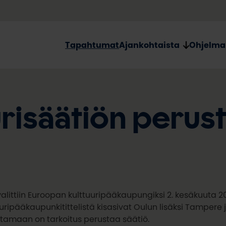
Tapahtumat
Ajankohtaista
Ohjelma
urisäätiön peru
alittiin Euroopan kulttuuripääkaupungiksi 2. kesäkuuta 20
uripääkaupunkitittelistä kisasivat Oulun lisäksi Tampere
ttamaan on tarkoitus perustaa säätiö.