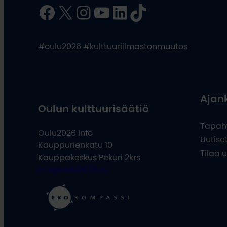
Facebook
X
Instagram
YouTube
LinkedIn
TikTok
#oulu2026 #kulttuuriilmastonmuutos
Ajan
Oulun kulttuurisäätiö
Tapah
Oulu2026 Info
Uutise
Kauppurienkatu 10
Tilaa u
Kauppakeskus Pekuri 2krs
info@oulu2026.eu