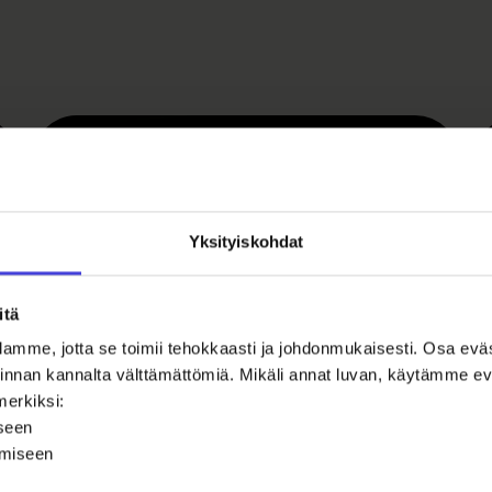
Yksityiskohdat
itä
amme, jotta se toimii tehokkaasti ja johdonmukaisesti. Osa ev
oiminnan kannalta välttämättömiä. Mikäli annat luvan, käytämme
merkiksi:
iseen
t
ämiseen