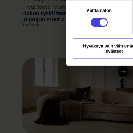
Suostumuksen
Kuva: Roosa-Maria Kauppi
Välttämätön
valinta
Elokuu sykkii festivaaleja, teatteria, urheil
ja paljon muuta
7.8.2026
Hyväksyn vain välttämä
evästeet