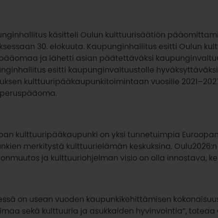
ginhallitus käsitteli Oulun kulttuurisäätiön pääomittami
sessaan 30. elokuuta. Kaupunginhallitus esitti Oulun kul
pääomaa ja lähetti asian päätettäväksi kaupunginvaltuus
nginhallitus esitti kaupunginvaltuustolle hyväksyttäväks
tuksen kulttuuripääkaupunkitoimintaan vuosille 2021–2027
 peruspääoma.
pan kulttuuripääkaupunki on yksi tunnetuimpia Euroopan u
nkien merkitystä kulttuurielämän keskuksina. Oulu2026:n
onmuutos ja kulttuuriohjelman visio on olla innostava, k
essä on usean vuoden kaupunkikehittämisen kokonaisuus, 
oimaa sekä kulttuuria ja asukkaiden hyvinvointia”, totea