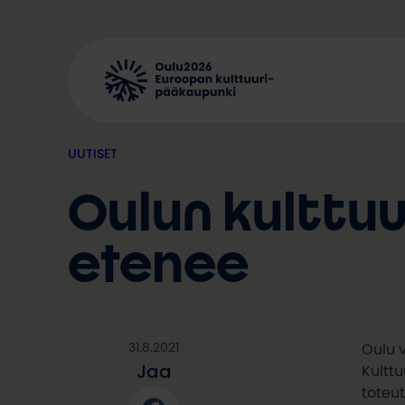
Siirry
sisältöön
UUTISET
Oulun kulttu
etenee
31.8.2021
Oulu v
Jaa
Kulttu
toteu