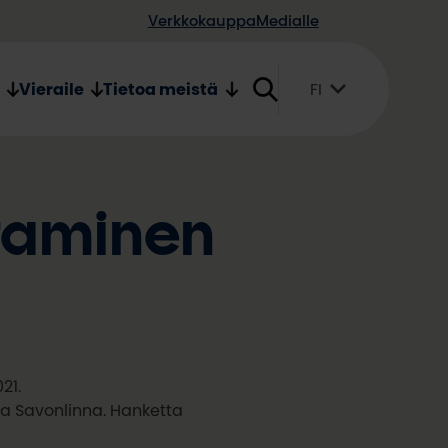
Verkkokauppa
Medialle
Vieraile
Tietoa meistä
FI
Suomi
English
Svenska
staminen
21.
 ja Savonlinna. Hanketta