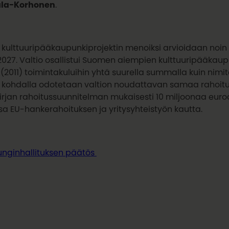
ala-Korhonen
.
 kulttuuripääkaupunkiprojektin menoiksi arvioidaan noin
2027. Valtio osallistui Suomen aiempien kulttuuripääkaup
(2011) toimintakuluihin yhtä suurella summalla kuin nimi
 kohdalla odotetaan valtion noudattavan samaa rahoitu
irjan rahoitussuunnitelman mukaisesti 10 miljoonaa euro
a EU-hankerahoituksen ja yritysyhteistyön kautta.
nginhallituksen päätös