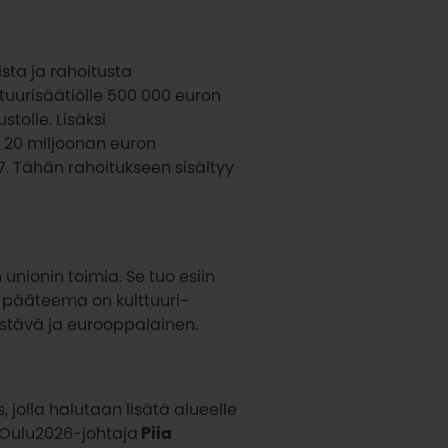
sta ja rahoitusta
ttuurisäätiölle 500 000 euron
tolle. Lisäksi
i 20 miljoonan euron
. Tähän rahoitukseen sisältyy
nionin toimia. Se tuo esiin
 pääteema on kulttuuri-
estävä ja eurooppalainen.
jolla halutaan lisätä alueelle
a Oulu2026-johtaja
Piia