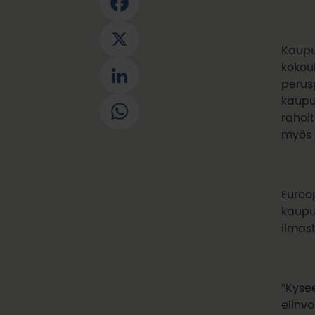
Facebook
X
Kaupun
kokouk
LinkedIn
perus
kaupu
WhatsApp
rahoi
myös
Euroo
kaupu
ilmast
”Kyse
elinv