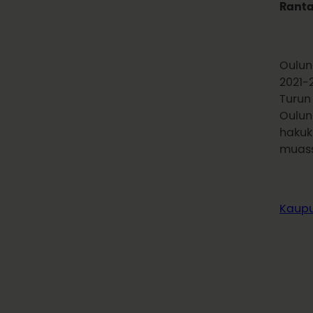
Rant
Oulun
2021-
Turun 
Oulun
hakuk
muass
Kaupu