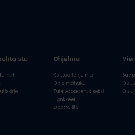
kohtaista
Ohjelma
Vier
tumat
Kulttuuriohjelma
Saap
t
Ohjelmahaku
Oulu
utiskirje
Tule vapaaehtoiseksi
Oulu
Hankkeet
Opettajille