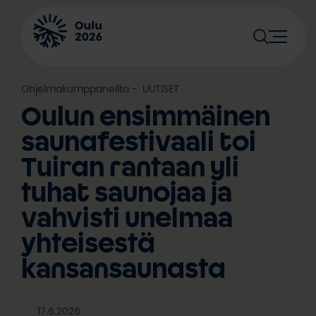
Siirry
sisältöön
Ohjelmakumppaneilta
, 
UUTISET
Oulun ensimmäinen
saunafestivaali toi
Tuiran rantaan yli
tuhat saunojaa ja
vahvisti unelmaa
yhteisestä
kansansaunasta
17.6.2026