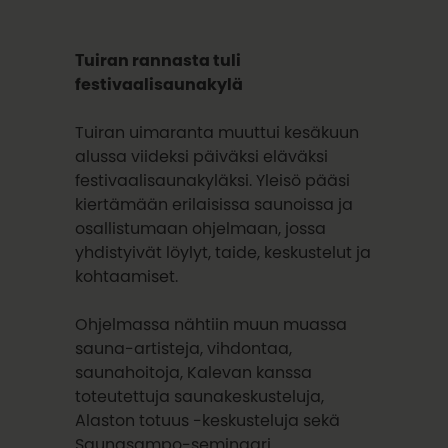
Tuiran rannasta tuli
festivaalisaunakylä
Tuiran uimaranta muuttui kesäkuun
alussa viideksi päiväksi eläväksi
festivaalisaunakyläksi. Yleisö pääsi
kiertämään erilaisissa saunoissa ja
osallistumaan ohjelmaan, jossa
yhdistyivät löylyt, taide, keskustelut ja
kohtaamiset.
Ohjelmassa nähtiin muun muassa
sauna-artisteja, vihdontaa,
saunahoitoja, Kalevan kanssa
toteutettuja saunakeskusteluja,
Alaston totuus -keskusteluja sekä
Saunasampo-seminaari.