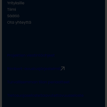
Yrityksille
Tiimi
Säätiö
Ota yhteyttä
Projektien viestintäohjeet
Rimbert-avustusjärjestelmä
Turvallisemman tilan periaatteet
Tietosuojaseloste
Saavutettavuusseloste