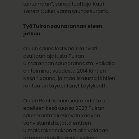
tuntumaan”, sanoo tuottaja Katri
Tenetz Oulun Rantasaunaseurasta.
Työ Tuiran saunarannan eteen
jatkuu
Oulun saunafestivaali vahvisti
osaltaan ajatusta Tuiran
uimarannan saunarannasta. Paikalla
on toiminut vuodesta 2014 lähtien
Kesän Sauna, ja maaliskuusta lähtien
rantaa on täydentänyt Löylykontti.
Oulun Rantasaunaseura odottaa
edelleen kesäkuussa 2026 Tuiran
saunarantaa koskevan kaavan
vahvistumista, jotta entisen
uimalarakennuksen tilalle voidaan
rakentaa kaikille avoin yleinen