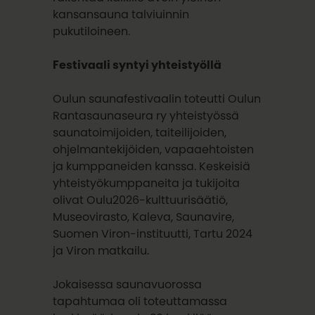
kansansauna talviuinnin
pukutiloineen.
Festivaali syntyi yhteistyöllä
Oulun saunafestivaalin toteutti Oulun
Rantasaunaseura ry yhteistyössä
saunatoimijoiden, taiteilijoiden,
ohjelmantekijöiden, vapaaehtoisten
ja kumppaneiden kanssa. Keskeisiä
yhteistyökumppaneita ja tukijoita
olivat Oulu2026-kulttuurisäätiö,
Museovirasto, Kaleva, Saunavire,
Suomen Viron-instituutti, Tartu 2024
ja Viron matkailu.
Jokaisessa saunavuorossa
tapahtumaa oli toteuttamassa