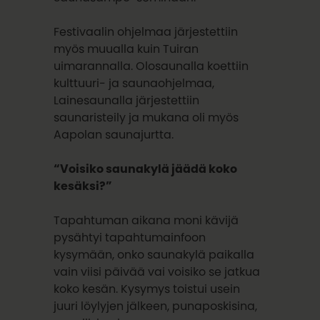
Festivaalin ohjelmaa järjestettiin
myös muualla kuin Tuiran
uimarannalla. Olosaunalla koettiin
kulttuuri- ja saunaohjelmaa,
Lainesaunalla järjestettiin
saunaristeily ja mukana oli myös
Aapolan saunajurtta.
“Voisiko saunakylä jäädä koko
kesäksi?”
Tapahtuman aikana moni kävijä
pysähtyi tapahtumainfoon
kysymään, onko saunakylä paikalla
vain viisi päivää vai voisiko se jatkua
koko kesän. Kysymys toistui usein
juuri löylyjen jälkeen, punaposkisina,