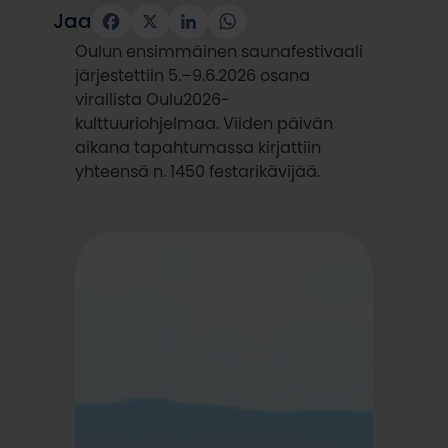
Jaa
Facebook
X
LinkedIn
WhatsApp
Oulun ensimmäinen saunafestivaali
järjestettiin 5.–9.6.2026 osana
virallista Oulu2026-
kulttuuriohjelmaa. Viiden päivän
aikana tapahtumassa kirjattiin
yhteensä n. 1450 festarikävijää.