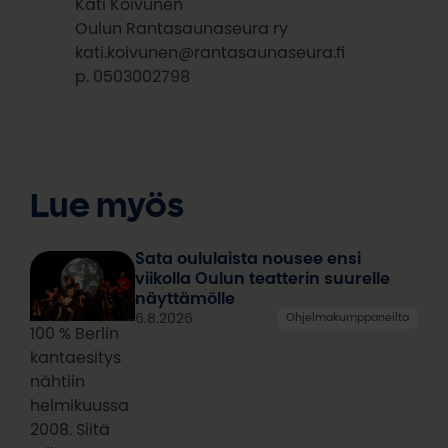
Kati Koivunen
Oulun Rantasaunaseura ry
kati.koivunen@rantasaunaseura.fi
p. 0503002798
Lue myös
Sata oululaista nousee ensi
viikolla Oulun teatterin suurelle
näyttämölle
6.8.2026
Ohjelmakumppaneilta
100 % Berlin
kantaesitys
nähtiin
helmikuussa
2008. Siitä