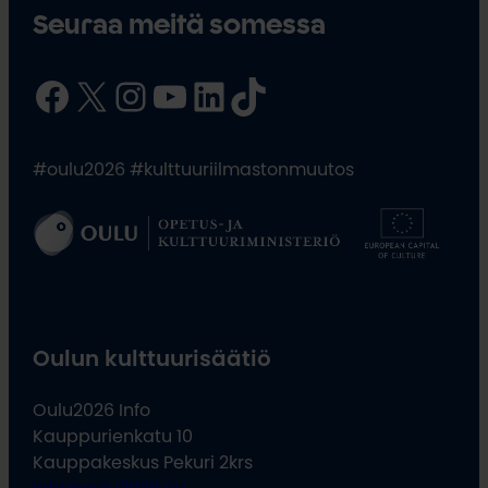
Seuraa meitä somessa
Facebook
X
Instagram
YouTube
LinkedIn
TikTok
#oulu2026 #kulttuuriilmastonmuutos
Oulun kulttuurisäätiö
Oulu2026 Info
Kauppurienkatu 10
Kauppakeskus Pekuri 2krs