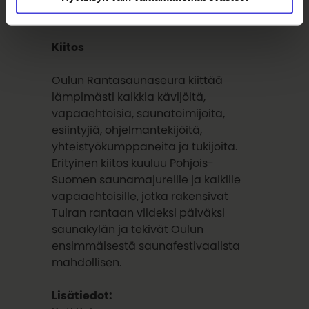
puheenjohtaja.
Kiitos
Oulun Rantasaunaseura kiittää
lämpimästi kaikkia kävijöitä,
vapaaehtoisia, saunatoimijoita,
esiintyjiä, ohjelmantekijöitä,
yhteistyökumppaneita ja tukijoita.
Erityinen kiitos kuuluu Pohjois-
Suomen saunamajureille ja kaikille
vapaaehtoisille, jotka rakensivat
Tuiran rantaan viideksi päiväksi
saunakylän ja tekivät Oulun
ensimmäisestä saunafestivaalista
mahdollisen.
Lisätiedot: