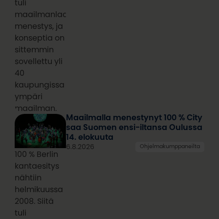
tuli
maailmanlaajuinen
menestys, ja
konseptia on
sittemmin
sovellettu yli
40
kaupungissa
ympäri
maailman.
Maailmalla menestynyt 100 % City
saa Suomen ensi-iltansa Oulussa
14. elokuuta
6.8.2026
Ohjelmakumppaneilta
100 % Berlin
kantaesitys
nähtiin
helmikuussa
2008. Siitä
tuli