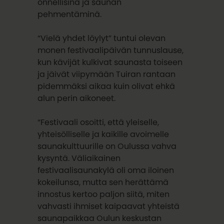
onnellisina ja saunan
pehmentäminä.
“Vielä yhdet löylyt” tuntui olevan
monen festivaalipäivän tunnuslause,
kun kävijät kulkivat saunasta toiseen
ja jäivät viipymään Tuiran rantaan
pidemmäksi aikaa kuin olivat ehkä
alun perin aikoneet.
“Festivaali osoitti, että yleiselle,
yhteisölliselle ja kaikille avoimelle
saunakulttuurille on Oulussa vahva
kysyntä. Väliaikainen
festivaalisaunakylä oli oma iloinen
kokeilunsa, mutta sen herättämä
innostus kertoo paljon siitä, miten
vahvasti ihmiset kaipaavat yhteistä
saunapaikkaa Oulun keskustan