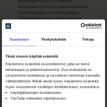
keskimäärin noin 30 henkilöä
erilaisissa tehtävissä, kuten saunojen
lämmityksessä, turvallisuudessa,
asiakaspalvelussa, aluehuollossa,
viestinnässä ja ohjelmasisältöjen
toteutuksessa.
Suostumus
Yksityiskohdat
Tietoja
Oulu2026-saunahankkeen
tuotantovaihe päättyi
onnistuneeseen festivaaliin
Tämä sivusto käyttää evästeitä
Käytämme evästeitä sivustollamme, jotta se toimii
Oulun saunafestivaali päätti Oulun
tehokkaasti ja johdonmukaisesti. Osa evästeistä on
Rantasaunaseuran Oulu2026-
sivustomme luotettavan ja turvallisen toiminnan kannalta
saunahankkeen tuotantovaiheen.
välttämättömiä. Mikäli annat luvan, käytämme evästeitä
Hankkeen aikana on rakennettu
myös sivustomme sisältöjen kehittämiseen, esimerkiksi:
yleisölle avointa saunakulttuuria,
käyttäjätilastojen keräämiseen
koottu yhteen saunatoimijoita,
YouTube-videoiden näyttämiseen
taiteilijoita ja kansainvälisiä
kumppaneita sekä vahvistettu Tuiran