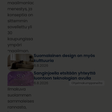
maailmanlaajuinen
menestys, ja
konseptia on
sittemmin
sovellettu yli
30
kaupungissa
ympäri
maailman.
Suomalainen design on myös
kulttuuria
6.8.2026
Sanginjoella etsitään yhteyttä
luontoon teknologian avulla
6.8.2026
Ohjelmakumppaneilta
Ilmakuva
suolammen
sammaleisesta
rannasta,