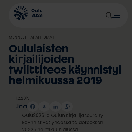
Siirry
sisältöön
MENNEET TAPAHTUMAT
Oululaisten
kirjailijoiden
twiittiteos käynnistyi
helmikuussa 2019
1.2.2019
Jaa
Facebook
X
LinkedIn
WhatsApp
Oulu2026 ja Oulun Kirjailijaseura ry
käynnistivät yhdessä taideteoksen
20×26 helmikuun alussa.