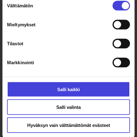
Facebook
X
Instagram
YouTube
LinkedIn
TikTok
Välttämätön
valinta
Mieltymykset
#oulu2026 #kulttuuriilmastonmuutos
Tilastot
Markkinointi
Oulun kulttuurisäätiö
Salli kaikki
Oulu2026 Info
Kauppurienkatu 10
Salli valinta
Kauppakeskus Pekuri 2krs
info@oulu2026.eu
Hyväksyn vain välttämättömät evästeet