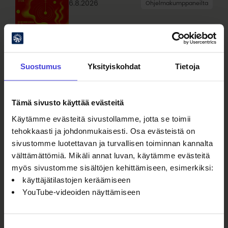
6.8.2026
Ohjelmakumppaneilta
Tapahtumagrafiikka
Suostumus
Yksityiskohdat
Tietoja
Katso kaikki ajankohtaiset
Tämä sivusto käyttää evästeitä
Käytämme evästeitä sivustollamme, jotta se toimii
tehokkaasti ja johdonmukaisesti. Osa evästeistä on
sivustomme luotettavan ja turvallisen toiminnan kannalta
välttämättömiä. Mikäli annat luvan, käytämme evästeitä
myös sivustomme sisältöjen kehittämiseen, esimerkiksi:
käyttäjätilastojen keräämiseen
YouTube-videoiden näyttämiseen
Seuraa meitä somessa
Suostumuksen