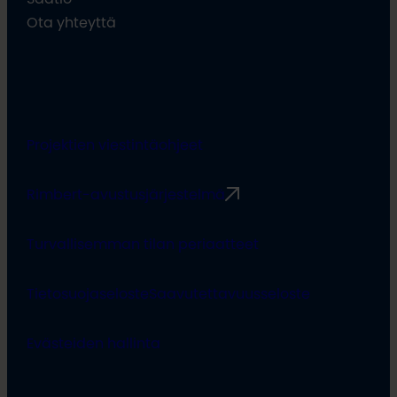
Ota yhteyttä
Projektien viestintäohjeet
Rimbert-avustusjärjestelmä
Turvallisemman tilan periaatteet
Tietosuojaseloste
Saavutettavuusseloste
Evästeiden hallinta