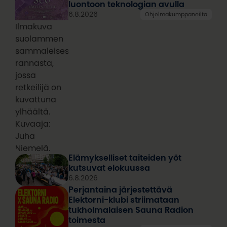
luontoon teknologian avulla
6.8.2026
Ohjelmakumppaneilta
Ilmakuva
suolammen
sammaleisesta
rannasta,
jossa
retkeilijä on
kuvattuna
ylhäältä.
Kuvaaja:
Juha
Niemelä.
Elämykselliset taiteiden yöt
kutsuvat elokuussa
6.8.2026
Perjantaina järjestettävä
Elektorni-klubi striimataan
tukholmalaisen Sauna Radion
toimesta