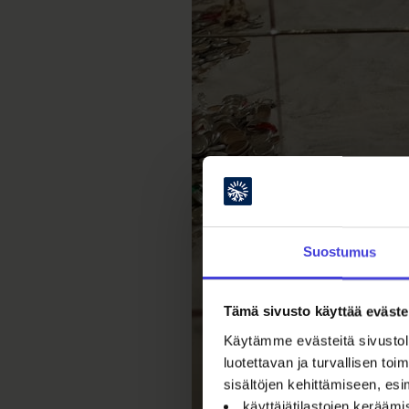
Suostumus
Tämä sivusto käyttää eväste
Käytämme evästeitä sivustoll
luotettavan ja turvallisen t
sisältöjen kehittämiseen, esi
käyttäjätilastojen kerääm