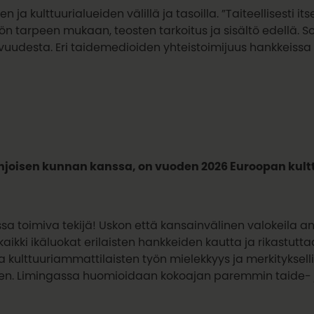
n ja kulttuurialueiden välillä ja tasoilla. ”Taiteellisesti i
ön tarpeen mukaan, teosten tarkoitus ja sisältö edellä. So
uudesta. Eri taidemedioiden yhteistoimijuus hankkeissa o
hjoisen
kunnan kanssa, on vuoden 2026 Euroopan kultt
a toimiva tekijä! Uskon että kansainvälinen valokeila ant
kaikki ikäluokat erilaisten hankkeiden kautta ja rikastutta
-ja kulttuuriammattilaisten työn mielekkyys ja merkityks
en. Limingassa huomioidaan kokoajan paremmin taide- ja 