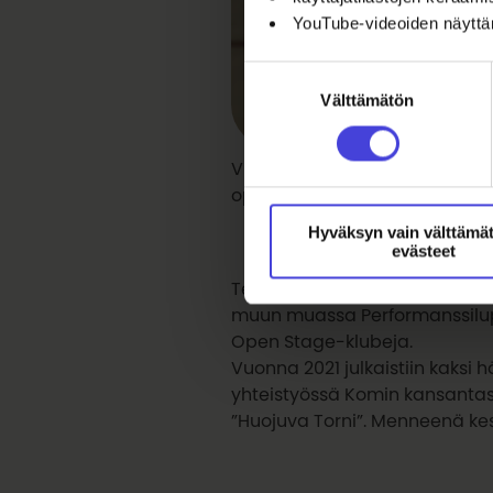
YouTube-videoiden näytt
Suostumuksen
Välttämätön
valinta
Viikon kulttuuripersoonamme t
opettajana ja tekee koulutuss
Hyväksyn vain välttämä
evästeet
Tessa Astre on Oulun taiteilij
muun muassa Performanssilupi 
Open Stage-klubeja.
Vuonna 2021 julkaistiin kaksi 
yhteistyössä Komin kansantasa
”Huojuva Torni”. Menneenä kes