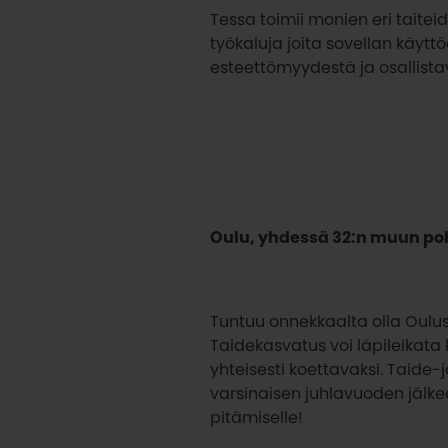
Tessa toimii monien eri taiteide
työkaluja joita sovellan käyttö
esteettömyydestä ja osallistav
Oulu, yhdessä 32:n muun po
Tuntuu onnekkaalta olla Ouluss
Taidekasvatus voi läpileikata 
yhteisesti koettavaksi. Taide
varsinaisen juhlavuoden jälke
pitämiselle!