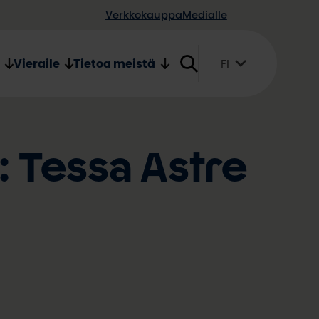
Verkkokauppa
Medialle
Vieraile
Tietoa meistä
FI
Suomi
English
Svenska
 Tessa Astre