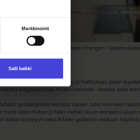
Markkinointi
taiteen opettaja. Tessa työskentelee Limingan Taidekoulus
eatterilinjalla.
Salli kaikki
ä Oulun Sarjakuvaseura ry:n vpj ja hallituksen jäsen kuud
autta erityisesti Oulu Priden Vaimola -illoissa, sekä ke
styössä opiskelijoiden kanssa: toinen Juha Hurmeen teksti
sut myös Aapo Kukon ja Niko-Petteri Nivan kanssa Ouluun
en kesänäyttelyyn sekä RÄNNI-gallerian elokuun näyttely