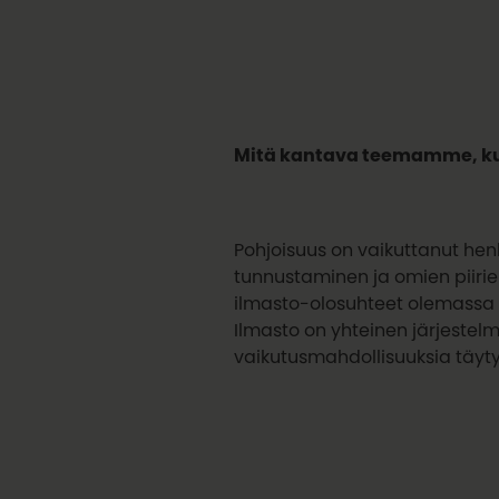
Mitä kantava teemamme, kul
Pohjoisuus on vaikuttanut henk
tunnustaminen ja omien piirie
ilmasto-olosuhteet olemassa ol
Ilmasto on yhteinen järjestelm
vaikutusmahdollisuuksia täytyy