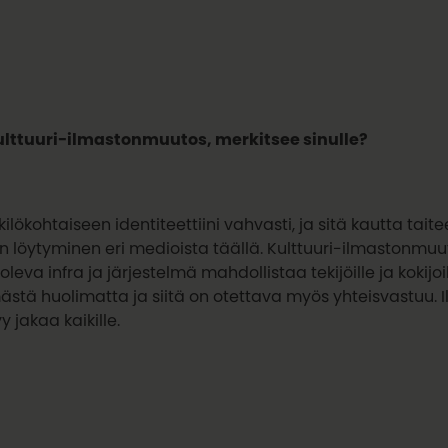
ttuuri-ilmastonmuutos, merkitsee sinulle?
ilökohtaiseen identiteettiini vahvasti, ja sitä kautta ta
n löytyminen eri medioista täällä. Kulttuuri-ilmastonmu
eva infra ja järjestelmä mahdollistaa tekijöille ja kokij
ästä huolimatta ja siitä on otettava myös yhteisvastuu. 
 jakaa kaikille.