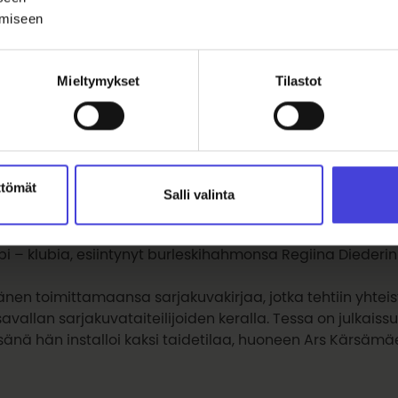
ämiseen
Mieltymykset
Tilastot
ällä viikolla on
Tessa Astre
, monialainen taiteilija ja 
uunnittelutyötä ja ryhmänohjausta saman kansanopiston t
ttömät
Salli valinta
aseura 63 ry:n hallituksen jäsen toista toimintakautta sek
– klubia, esiintynyt burleskihahmonsa Regiina Diederin k
hänen toimittamaansa sarjakuvakirjaa, jotka tehtiin yhtei
vallan sarjakuvataiteilijoiden keralla. Tessa on julkais
änä hän installoi kaksi taidetilaa, huoneen Ars Kärsämä