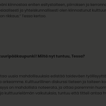
tseäni kiinnostaa eniten esitystaiteen, piirroksen ja kerronn
siaalisesti ja yhteiskunnallisesti olen kiinnostunut kulttu
n rikkaus.” Tessa kertoo.
uuripääkaupunki! Miltä nyt tuntuu, Tessa?
aa uusia mahdollisuuksia edistää taideväen työllisyyttä 
a arkeamme. Kulttuurillinen diskurssi tieteen ja taiteen k
ellisyys on mahdollista noteerata, ja ottaa paremmin hu
kulttuurielämän vaikutuksia, tuntuu että titteli antaa