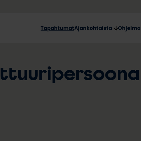
Tapahtumat
Ajankohtaista
Ohjelma
ttuuripersoona: