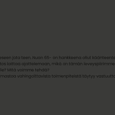
iteeseen jota teen. Nuan 65- on hankkeena ollut käänteente
utos laittaa ajattelemaan, mikä on tämän leveyspiirimme
oille? Mitä voimme tehdä?
Ilmastoa vahingoittavista toimenpiteistä täytyy vastuutta