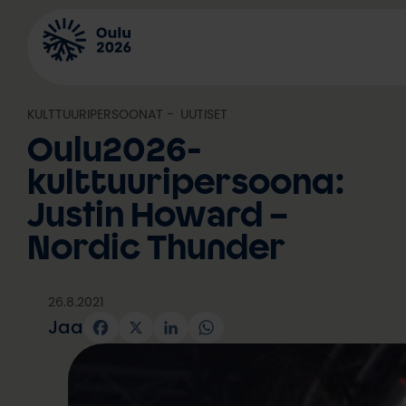
Siirry
sisältöön
KULTTUURIPERSOONAT
, 
UUTISET
Oulu2026-
kulttuuripersoona:
Justin Howard –
Nordic Thunder
26.8.2021
Jaa
Facebook
X
LinkedIn
WhatsApp