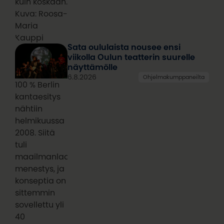
kuin koskaan.
Kuva: Roosa-
Maria
Kauppi
Sata oululaista nousee ensi
viikolla Oulun teatterin suurelle
näyttämölle
6.8.2026
Ohjelmakumppaneilta
100 % Berlin
kantaesitys
nähtiin
helmikuussa
2008. Siitä
tuli
maailmanlaajuinen
menestys, ja
konseptia on
sittemmin
sovellettu yli
40