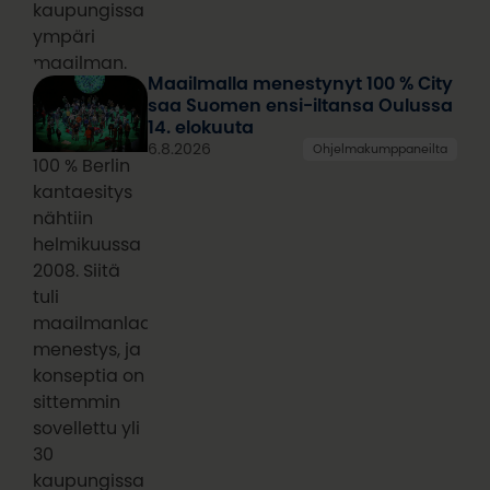
kaupungissa
ympäri
maailman.
Maailmalla menestynyt 100 % City
saa Suomen ensi-iltansa Oulussa
14. elokuuta
6.8.2026
Ohjelmakumppaneilta
100 % Berlin
kantaesitys
nähtiin
helmikuussa
2008. Siitä
tuli
maailmanlaajuinen
menestys, ja
konseptia on
sittemmin
sovellettu yli
30
kaupungissa