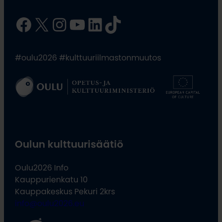
Facebook
X
Instagram
YouTube
LinkedIn
TikTok
#oulu2026 #kulttuuriilmastonmuutos
Oulun kulttuurisäätiö
Oulu2026 Info
Kauppurienkatu 10
Kauppakeskus Pekuri 2krs
info@oulu2026.eu