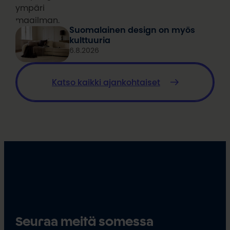
ympäri
maailman.
Suomalainen design on myös
kulttuuria
6.8.2026
Katso kaikki ajankohtaiset
Seuraa meitä somessa