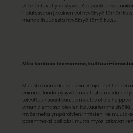
elämäntavat yhdistyvät. Kaupunki omaa uniikin 
Halutessaan jokainen voi hyväksyä tämän kutsu
mahdollisuudesta hyväksyä tämä kutsu!
Mitä kantava teemamme, kulttuuri-ilmaston
Minusta teema kutsuu osallistujat pohtimaan a
voimme luoda pysyvää muutosta, meidän täyty
toivottuun suuntaan. Ja muutos ei ole helppoa
oman olemassa olevien kulttuuriemme sisällä
myös meitä ympäröivien ihmisten. Ne muutok
paremmaksi paikaksi, mutta myös jatkavat kehi