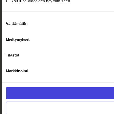
YouTube-videoiden näyttämiseen
Suostumuksen
Välttämätön
valinta
Mieltymykset
Tilastot
Markkinointi