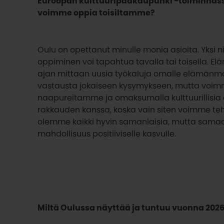
Euroopan kulttuuripääkaupunki -toiminnas
voimme oppia toisiltamme?
Oulu on opettanut minulle monia asioita. Yksi
oppiminen voi tapahtua tavalla tai toisella. E
ajan mittaan uusia työkaluja omalle elämänmat
vastausta jokaiseen kysymykseen, mutta voimm
naapureitamme ja omaksumalla kulttuurillisia e
rakkauden kanssa, koska vain siten voimme te
olemme kaikki hyvin samanlaisia, mutta samaan
mahdollisuus positiiviselle kasvulle.
Miltä Oulussa näyttää ja tuntuu vuonna 202