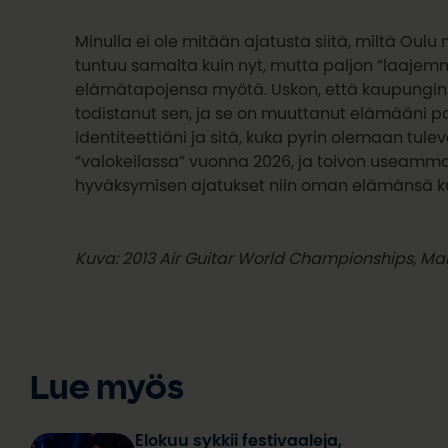
Minulla ei ole mitään ajatusta siitä, miltä Oul
tuntuu samalta kuin nyt, mutta paljon ”laaje
elämätapojensa myötä. Uskon, että kaupungin j
todistanut sen, ja se on muuttanut elämääni
identiteettiäni ja sitä, kuka pyrin olemaan tul
”valokeilassa” vuonna 2026, ja toivon useamm
hyväksymisen ajatukset niin oman elämänsä ku
Kuva: 2013 Air Guitar World Championships, Mai
Lue myös
Elokuu sykkii festivaaleja,