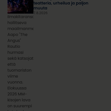
teatteria, urheilua ja paljon
muuta
7.8.2026
Ilmakitaransoiton
hallitseva
maailmanmestari
Aapo "The
Angus"
Rautio
hurmasi
sekä katsojat
että
tuomariston
viime
vuonna.
Elokuussa
2026 MM-
kisojen lava
on suurempi