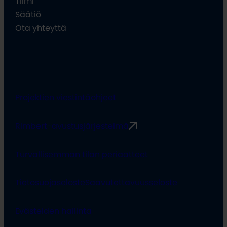
Tiimi
Säätiö
Ota yhteyttä
Projektien viestintäohjeet
Rimbert-avustusjärjestelmä
Turvallisemman tilan periaatteet
Tietosuojaseloste
Saavutettavuusseloste
Evästeiden hallinta