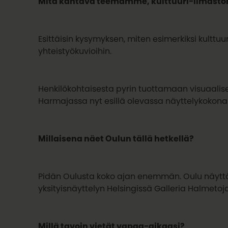
Mitä kantava teemamme, kulttuuri-ilmaston
Esittäisin kysymyksen, miten esimerkiksi kultt
yhteistyökuvioihin.
Henkilökohtaisesta pyrin tuottamaan visuaalises
Harmajassa nyt esillä olevassa näyttelykokon
Millaisena näet Oulun tällä hetkellä?
Pidän Oulusta koko ajan enemmän. Oulu näyttäy
yksityisnäyttelyn Helsingissä Galleria Halmet
Millä tavoin vietät vapaa-aikaasi?