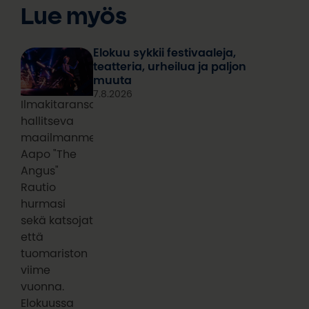
Lue myös
Elokuu sykkii festivaaleja,
teatteria, urheilua ja paljon
muuta
7.8.2026
Ilmakitaransoiton
hallitseva
maailmanmestari
Aapo "The
Angus"
Rautio
hurmasi
sekä katsojat
että
tuomariston
viime
vuonna.
Elokuussa