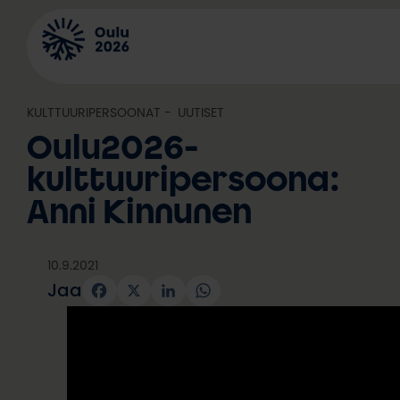
Siirry
sisältöön
KULTTUURIPERSOONAT
, 
UUTISET
Oulu2026-
kulttuuripersoona:
Anni Kinnunen
10.9.2021
Jaa
Facebook
X
LinkedIn
WhatsApp