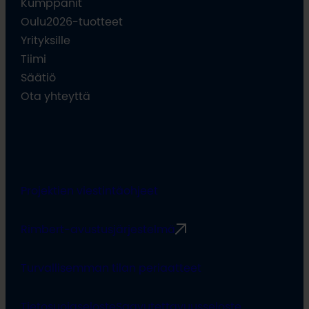
Kumppanit
Oulu2026-tuotteet
Yrityksille
Tiimi
Säätiö
Ota yhteyttä
Projektien viestintäohjeet
Rimbert-avustusjärjestelmä
Turvallisemman tilan periaatteet
Tietosuojaseloste
Saavutettavuusseloste