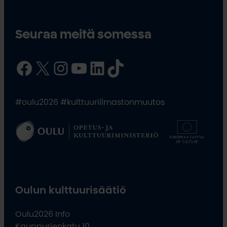
Seuraa meitä somessa
Facebook
X
Instagram
YouTube
LinkedIn
TikTok
#oulu2026 #kulttuuriilmastonmuutos
Oulun kulttuurisäätiö
Oulu2026 Info
Kauppurienkatu 10