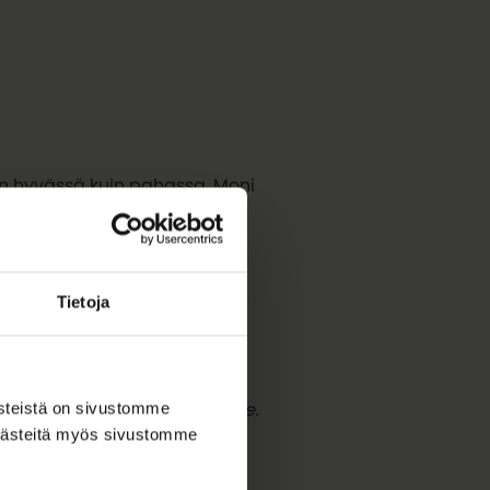
in hyvässä kuin pahassa. Moni
okonservatiivisuus, toisaalla
ä kaupungin varjoon. Meitä
ö, maa – meri, joki – rannat,
Tietoja
ja yllättäviä yhteyksiä
ästeistä on sivustomme
ja kiinnostumme toisistamme.
 evästeitä myös sivustomme