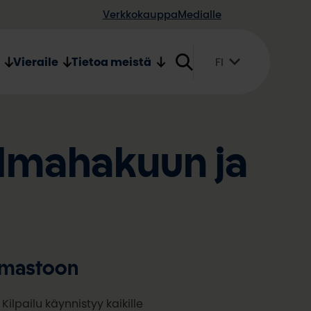
Verkkokauppa
Medialle
Vieraile
Tietoa meistä
FI
Suomi
English
Svenska
elmahakuun ja
ilmastoon
ilpailu käynnistyy kaikille