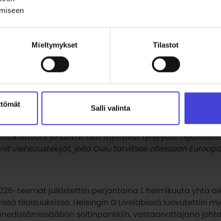
ämiseen
isti kaupunki:
Mieltymykset
Tilastot
mme saada kaupungin kukoistamaan. Tehdä siitä elävä ja 
kkoja taiteilijoille, kansalaisille – piipahtaa, tehdä ja vii
aari, Hiukkavaara, Tuira, Höyhtyä, Patela, Martinniemi, Yli-
ttömät
Salli valinta
nen on luova kaupunki keskellä villiä luontoa? Millainen on
 alakulttuurit ja luovat tilat täyttävät tyhjyyttä, hiljaisuu
it viehkoustekijät, joita Oulu tarvitsee ollessaan Euroo
26-teemat julkistettiin perjantaina 1. helmikuuta yhtä a
issä tilaisuuksissa. Helsingin G Livelabissä luovutettiin m
inedistämissäätiön soitinpankkiin, vastaanottajana joht