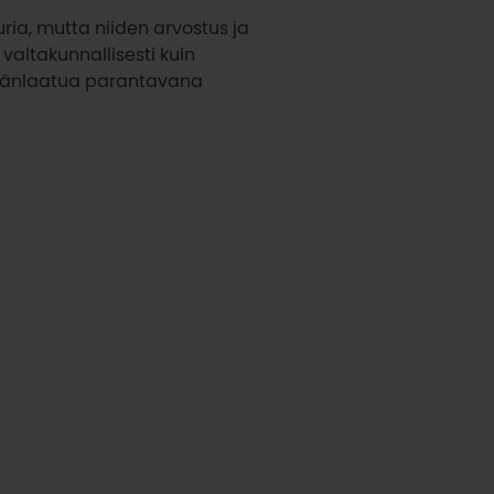
ria, mutta niiden arvostus ja
valtakunnallisesti kuin
lämänlaatua parantavana