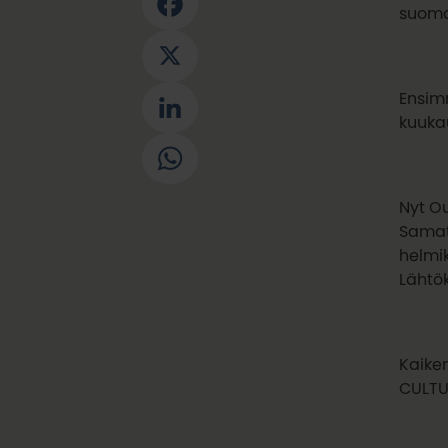
Facebook
suomal
X
Ensim
LinkedIn
kuuka
WhatsApp
Nyt O
Samat 
helmik
Lähtök
Kaike
CULTU