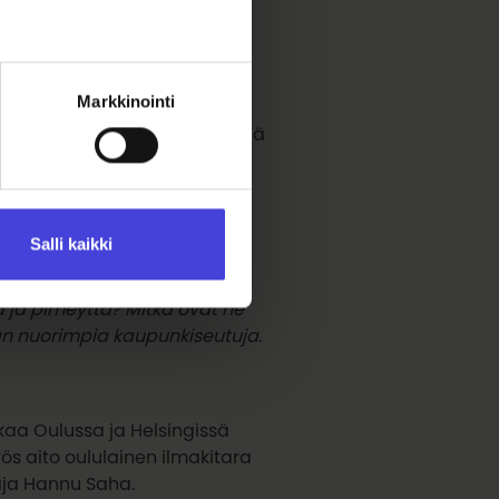
Markkinointi
helposti lähestyttävä. Siellä
htyä. Pikisaari, Lammassaari,
Ii, Siurua, – you name it!
Salli kaikki
 virkeä, luova kylä? Miten
tta ja pimeyttä? Mitkä ovat ne
pan nuorimpia kaupunkiseutuja.
ikaa Oulussa ja Helsingissä
yös aito oululainen ilmakitara
aja Hannu Saha.