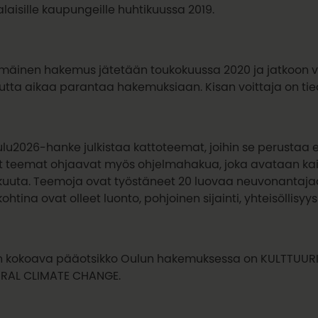
aisille kaupungeille huhtikuussa 2019.
mäinen hakemus jätetään toukokuussa 2020 ja jatkoon v
utta aikaa parantaa hakemuksiaan. Kisan voittaja on tie
ulu2026-hanke julkistaa kattoteemat, joihin se perustaa
teemat ohjaavat myös ohjelmahakua, joka avataan kaikille
uuta. Teemoja ovat työstäneet 20 luovaa neuvonantajaa ta
ohtina ovat olleet luonto, pohjoinen sijainti, yhteisöllisyys
n kokoava pääotsikko Oulun hakemuksessa on KULTTUU
RAL CLIMATE CHANGE.