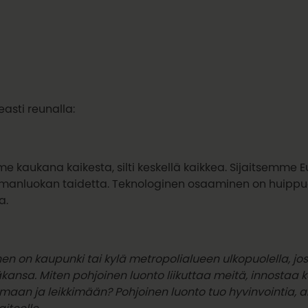
easti reunalla:
 kaukana kaikesta, silti keskellä kaikkea. Sijaitsemme E
manluokan taidetta. Teknologinen osaaminen on huippua 
a.
nen on kaupunki tai kylä metropolialueen ulkopuolella, jo
kansa. Miten pohjoinen luonto liikuttaa meitä, innostaa 
aan ja leikkimään? Pohjoinen luonto tuo hyvinvointia, ant
aiteelle.