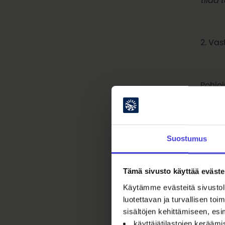
2. Vas
Pohjoi
kokee 
bohee
määrit
kaukan
Suostumus
Tämä sivusto käyttää eväste
Miten
Käytämme evästeitä sivustoll
voimm
luotettavan ja turvallisen t
Juhli
sisältöjen kehittämiseen, esi
käyttäjätilastojen kerääm