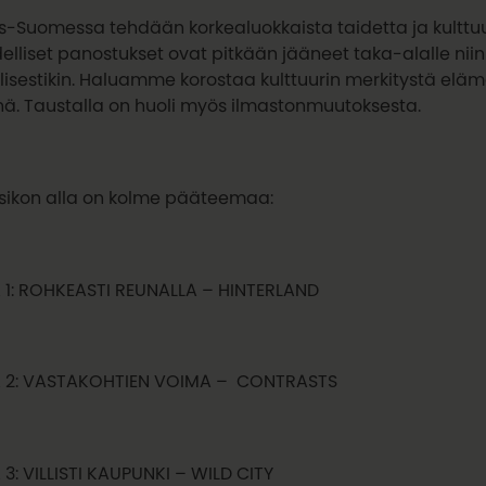
s-Suomessa tehdään korkealuokkaista taidetta ja kulttuu
elliset panostukset ovat pitkään jääneet taka-alalle niin 
llisestikin. Haluamme korostaa kulttuurin merkitystä e
nä. Taustalla on huoli myös ilmastonmuutoksesta.
sikon alla on kolme pääteemaa:
 1: ROHKEASTI REUNALLA – HINTERLAND
 2: VASTAKOHTIEN VOIMA ­– CONTRASTS
3: VILLISTI KAUPUNKI – WILD CITY