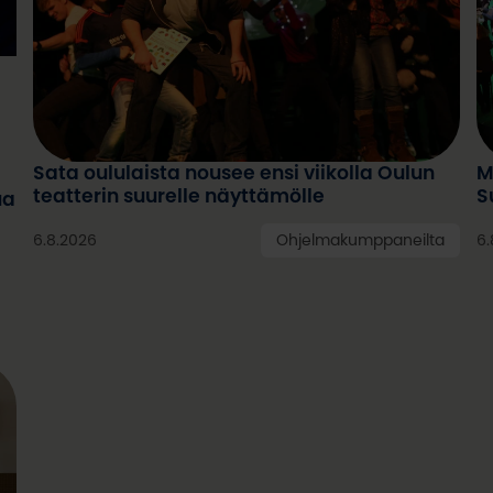
t
Sata oululaista nousee ensi viikolla Oulun
M
100 % Berlin kantaesitys nähtiin helmikuussa
1
teatterin suurelle näyttämölle
S
ua
2008. Siitä tuli maailmanlaajuinen menestys, ja
2
konseptia on sittemmin sovellettu yli 40
k
6.8.2026
Ohjelmakumppaneilta
6.
kaupungissa ympäri maailman.
k