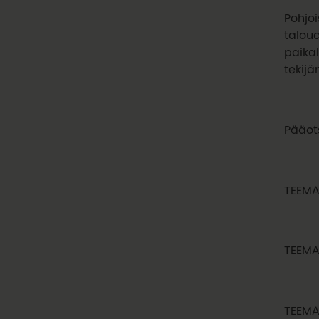
Pohjoi
taloud
paika
tekijä
Pääot
TEEMA
TEEMA
TEEMA 