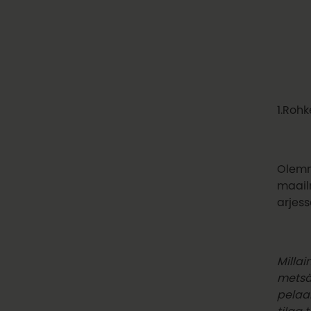
1.Rohk
Olemme
maail
arjess
Millai
metsä
pelaam
tilaa t