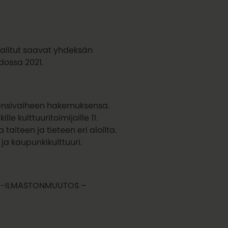
alitut saavat yhdeksän
dossa 2021.
 ensivaiheen hakemuksensa.
 kulttuuritoimijoille 11.
iteen ja tieteen eri aloilta.
 ja kaupunkikulttuuri.
RI-ILMASTONMUUTOS –