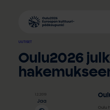
Siirry
sisältöön
UUTISET
Oulu2026 jul
hakemuksee
Oul
1.2.2019
Jaa
Oulu h