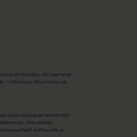
uroopan laidalla, silti teemme
– taiteessa, liikunnassa ja
ssa asuu Euroopan sivistynein
kokemaan, liikkumaan,
aa puitteet kulttuurille ja