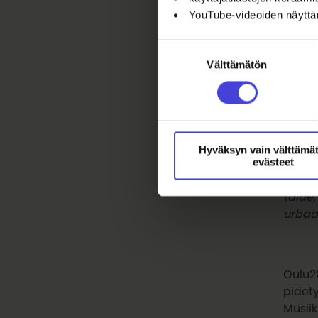
YouTube-videoiden näytt
3. Vill
Suostumuksen
Välttämätön
valinta
Halua
on pai
Hietas
Hyväksyn vain välttämä
evästeet
Millai
taide,
urbaan
Oulu20
pidety
Musiik