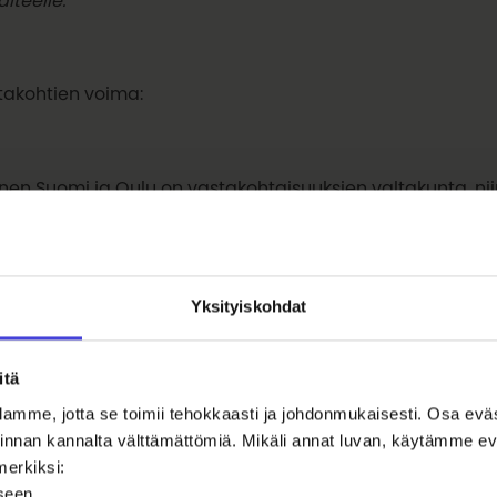
takohtien voima:
nen Suomi ja Oulu on vastakohtaisuuksien valtakunta, ni
henkisen ilmapiirin vastakkaisena; toisaalla vallitsee arv
mi liberaalisuus. Toisaalla syrjäseudut tuntevat jääväns
tävät lukuisat kontrastit: valo ­ – pimeys, kylmyys – lämp
a – lähellä, hiljaisuus – huuto.
Yksityiskohdat
itä
 opimme ymmärtämään toisiamme paremmin? Mitä uusia 
amme, jotta se toimii tehokkaasti ja johdonmukaisesti. Osa ev
e luoda? Kuuntelemme, arvostamme, olemme uteliaita 
oiminnan kannalta välttämättömiä. Mikäli annat luvan, käytämme
mme monenlaisuutta!
merkiksi:
iseen