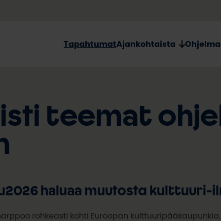
Tapahtumat
Ajankohtaista
Ohjelma
kisti teemat ohj
n
u2026 haluaa muutosta kulttuuri-
arppoo rohkeasti kohti Euroopan kulttuuripääkaupunkia. K