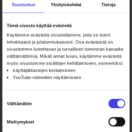
Suostumus
Yksityiskohdat
Tietoja
Myös striimilinkki tulee Oulu2026-
sivuille hyvissä ajoin ennen
juhlistuksen alkamista.
Tämä sivusto käyttää evästeitä
Käytämme evästeitä sivustollamme, jotta se toimii
Oulu2026-
tehokkaasti ja johdonmukaisesti. Osa evästeistä on
sivustomme luotettavan ja turvallisen toiminnan kannalta
alue
välttämättömiä. Mikäli annat luvan, käytämme evästeitä
Tutustu alueen upeaan
myös sivustomme sisältöjen kehittämiseen, esimerkiksi:
kulttuuriohjelmaan.
käyttäjätilastojen keräämiseen
YouTube-videoiden näyttämiseen
Suostumuksen
Lue myös
Välttämätön
valinta
Sata oululaista nousee ensi
Mieltymykset
viikolla Oulun teatterin suurelle
näyttämölle