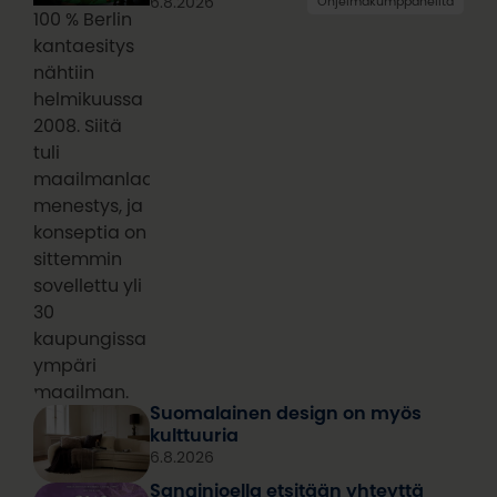
6.8.2026
Ohjelmakumppaneilta
100 % Berlin
kantaesitys
nähtiin
helmikuussa
2008. Siitä
tuli
maailmanlaajuinen
menestys, ja
konseptia on
sittemmin
sovellettu yli
30
kaupungissa
ympäri
maailman.
Suomalainen design on myös
kulttuuria
6.8.2026
Sanginjoella etsitään yhteyttä