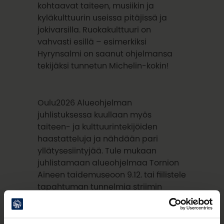
kohtaavat taiteen, musiikin ja
kyläkulttuurin useissa pitäjissä ja
jokivarsilla. Ruokakulttuuri on
vahvasti esillä – esimerkiksi
Hyrynsalmi on saanut ohjelmansa
tekijäksi tunnetun Michelin-kokin!
Oulu2026 Alueohjelman
juhlistuksessa kuullaan myös
taiteen- ja kulttuurintekijöiden
haastatteluja ja nähdään pari
yllätysesiintyjää. Tule mukaan
juhlistamaan alueohjelmaa Tornion
Aineen taidemuseoon 9.12. tai fiilistele
tapahtuman tunnelmia striimin
välityksellä! Juhlistuksen tarkempi
aikataulu ja ilmoittautumislinkki
julkaistaan lähempänä tapahtumaa.