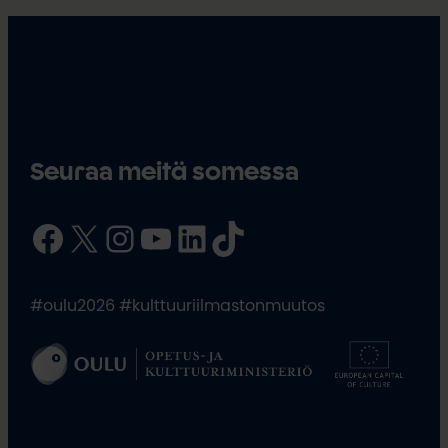
Seuraa meitä somessa
Facebook
X
Instagram
YouTube
LinkedIn
TikTok
#oulu2026 #kulttuuriilmastonmuutos