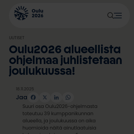
Siirry
sisältöön
UUTISET
Oulu2026 alueellista
ohjelmaa juhlistetaan
joulukuussa!
18.11.2025
Jaa
Facebook
X
LinkedIn
WhatsApp
Suuri osa Oulu2026-ohjelmasta
toteutuu 39 kumppanikunnan
alueella, ja joulukuussa on aika
huomioida näitä ainutlaatuisia