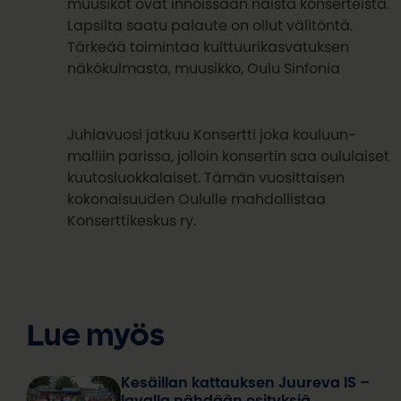
muusikot ovat innoissaan näistä konserteista.
Lapsilta saatu palaute on ollut välitöntä.
Tärkeää toimintaa kulttuurikasvatuksen
näkökulmasta, muusikko, Oulu Sinfonia
Juhlavuosi jatkuu Konsertti joka kouluun-
malliin parissa, jolloin konsertin saa oululaiset
kuutosluokkalaiset. Tämän vuosittaisen
kokonaisuuden Oululle mahdollistaa
Konserttikeskus ry.
Lue myös
Kesäillan kattauksen Juureva IS –
lavalla nähdään esityksiä