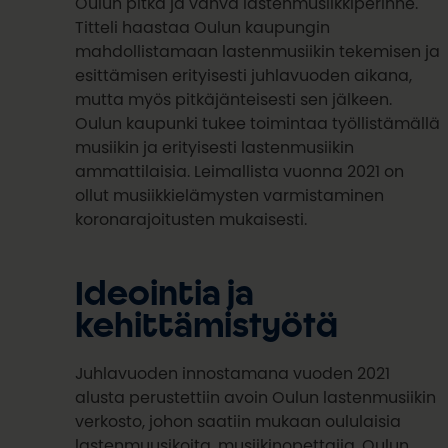
Oulun pitkä ja vahva lastenmusiikkiperinne.
Titteli haastaa Oulun kaupungin
mahdollistamaan lastenmusiikin tekemisen ja
esittämisen erityisesti juhlavuoden aikana,
mutta myös pitkäjänteisesti sen jälkeen.
Oulun kaupunki tukee toimintaa työllistämällä
musiikin ja erityisesti lastenmusiikin
ammattilaisia. Leimallista vuonna 2021 on
ollut musiikkielämysten varmistaminen
koronarajoitusten mukaisesti.
Ideointia ja
kehittämistyötä
Juhlavuoden innostamana vuoden 2021
alusta perustettiin avoin Oulun lastenmusiikin
verkosto, johon saatiin mukaan oululaisia
lastenmuusikoita, musiikinopettajia, Oulun