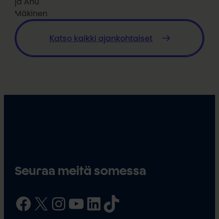
ja Anu
Mäkinen
Katso kaikki ajankohtaiset
Seuraa meitä somessa
Facebook
X
Instagram
YouTube
LinkedIn
TikTok