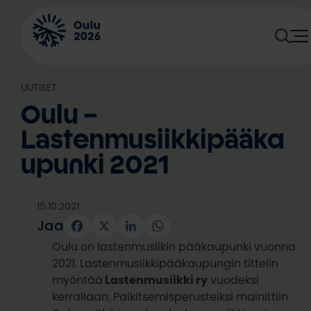
Siirry
sisältöön
UUTISET
Oulu –
Lastenmusiikkipääka
upunki 2021
15.10.2021
Jaa
Facebook
X
LinkedIn
WhatsApp
Oulu on lastenmusiikin pääkaupunki vuonna
2021. Lastenmusiikkipääkaupungin tittelin
myöntää
Lastenmusiikki ry
vuodeksi
kerrallaan. Palkitsemisperusteiksi mainittiin