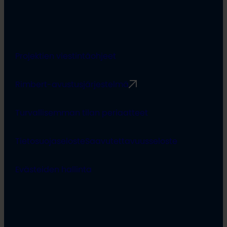
Projektien viestintäohjeet
Rimbert-avustusjärjestelmä
Turvallisemman tilan periaatteet
Tietosuojaseloste
Saavutettavuusseloste
Evästeiden hallinta