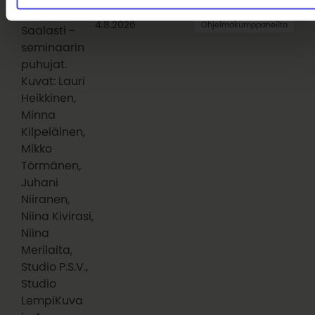
huippuasiantuntijat Oulaisiin
Kerttu
4.8.2026
Ohjelmakumppaneilta
Saalasti -
seminaarin
puhujat.
Kuvat: Lauri
Heikkinen,
Minna
Kilpeläinen,
Mikko
Törmänen,
Juhani
Niiranen,
Niina Kivirasi,
Niina
Merilaita,
Studio P.S.V.,
Studio
LempiKuva