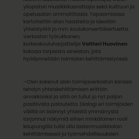
yliopiston musiikkikasvattajia sekä kulttuuri ja
opetusalan ammattilaisia. Tapaamisissa
kartoitettiin alan haasteita ja ideoitiin
yhteistyötä ja mm. koulukonserttikiertuetta.
Verkoston työrukkanen,
korkeakouluharjoittelija
Valtteri Huovinen
kokoaa tarpeista aineiston, jota
hyödynnetään toimialan kehittämistyössä.
–Olen kokenut alan toimijaverkoston kanssa
tehdyn yhteiskehittämisen erittäin
arvokkaaksi ja siitä on tullut jo nyt paljon
positiivista palautetta. Dialogi eri toimijoiden
välillä on lisännyt yhteistä ymmärrystä
tarjonnut näkymiä siihen minkälainen rooli
kaupungilla tulisi olla lastenmusiikkialan
kehittämisessä ja työmahdollisuuksien