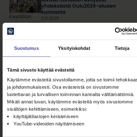
yhdeksästä Oulu2026-alueen
kunnasta
Kesäillan
5.8.2026
kattaus 2025.
Kuva: Kevin
Kallombo
Korvamato-näyttelyn taiteilija- ja
Suostumus
Yksityiskohdat
Tietoja
kuraattoritapaaminen elokuussa
4.8.2026
Mika
Tämä sivusto käyttää evästeitä
Taanilan 22-
Pistepirkolle
Käytämme evästeitä sivustollamme, jotta se toimii tehokkaas
ohjaama
ja johdonmukaisesti. Osa evästeistä on sivustomme
ikoninen
luotettavan ja turvallisen toiminnan kannalta välttämättömiä.
musiikkivideo
Mikäli annat luvan, käytämme evästeitä myös sivustomme
Birdy on
sisältöjen kehittämiseen, esimerkiksi:
nähtävillä
käyttäjätilastojen keräämiseen
Korvamato-
YouTube-videoiden näyttämiseen
näyttelyssä.