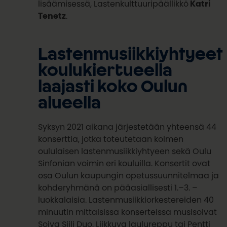
lisäämisessä, Lastenkulttuuripäällikkö
Katri
Tenetz
.
Lastenmusiikkiyhtyeet
koulukiertueella
laajasti koko Oulun
alueella
Syksyn 2021 aikana järjestetään yhteensä 44
konserttia, jotka toteutetaan kolmen
oululaisen lastenmusiikkiyhtyeen sekä Oulu
Sinfonian voimin eri kouluilla. Konsertit ovat
osa Oulun kaupungin opetussuunnitelmaa ja
kohderyhmänä on pääasiallisesti 1.–3. –
luokkalaisia. Lastenmusiikkiorkestereiden 40
minuutin mittaisissa konserteissa musisoivat
Soiva Siili Duo, Liikkuva laulureppu tai Pentti